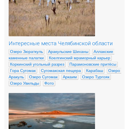
Интересные места Челябинской области
Озеро Зюраткуль
Аракульские Шиханы
Аллакские 
каменные палатки
Коелгинский мраморный карьер
Коркинский угольный разрез
Парамоновские притёсы
Гора Сугомак
Сугомакская пещера
Карабаш
Озеро 
Аракуль
Озеро Сугомак
Аркаим
Озеро Тургояк
Озеро Увильды
Фото