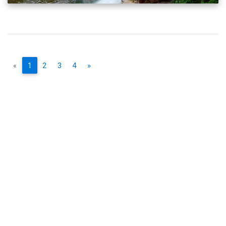
«
1
2
3
4
»