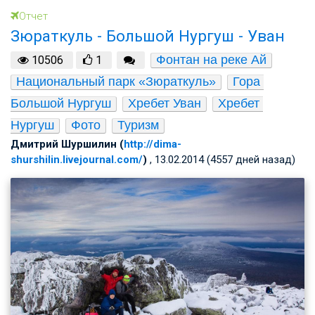
Отчет
Зюраткуль - Большой Нургуш - Уван
Фонтан на реке Ай
10506
1
Национальный парк «Зюраткуль»
Гора 
Большой Нургуш
Хребет Уван
Хребет 
Нургуш
Фото
Туризм
Дмитрий Шуршилин (
http://dima-
shurshilin.livejournal.com/
)
, 13.02.2014 (4557 дней назад)