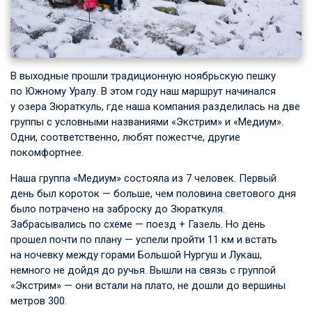
В выходные прошли традиционную ноябрьскую пешку
по Южному Уралу. В этом году наш маршрут начинался
у озера Зюраткуль, где наша компания разделилась на две
группы с условными названиями «Экстрим» и «Медиум».
Одни, соответственно, любят пожестче, другие
покомфортнее.
Наша группа «Медиум» состояла из 7 человек. Первый
день был короток — больше, чем половина светового дня
было потрачено на заброску до Зюраткуля.
Забрасывались по схеме — поезд + Газель. Но день
прошел почти по плану — успели пройти 11 км и встать
на ночевку между горами Большой Нургуш и Лукаш,
немного не дойдя до ручья. Вышли на связь с группой
«Экстрим» — они встали на плато, не дошли до вершины
метров 300.