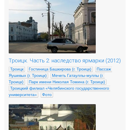
Троицк. Часть 2: наследство ярмарки (2012)
Троицк
Гостиница Башкирова (г. Троицк)
Пассаж 
Яушевых (г. Троицк)
Мечеть Гатауллы-муллы (г. 
Троицк)
Парк имени Николая Томина (г. Троицк)
Троицкий филиал «Челябинского государственного 
университета»
Фото