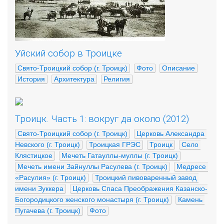
Уйский собор в Троицке
Свято-Троицкий собор (г. Троицк)
Фото
Описание
История
Архитектура
Религия
Троицк. Часть 1: вокруг да около (2012)
Свято-Троицкий собор (г. Троицк)
Церковь Александра 
Невского (г. Троицк)
Троицкая ГРЭС
Троицк
Село 
Клястицкое
Мечеть Гатауллы-муллы (г. Троицк)
Мечеть имени Зайнуллы Расулева (г. Троицк)
Медресе 
«Расулия» (г. Троицк)
Троицкий пивоваренный завод 
имени Зуккера
Церковь Спаса Преображения Казанско-
Богородицкого женского монастыря (г. Троицк)
Камень 
Пугачева (г. Троицк)
Фото