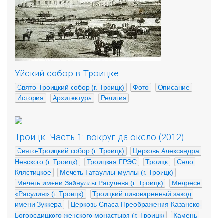
Уйский собор в Троицке
Свято-Троицкий собор (г. Троицк)
Фото
Описание
История
Архитектура
Религия
Троицк. Часть 1: вокруг да около (2012)
Свято-Троицкий собор (г. Троицк)
Церковь Александра 
Невского (г. Троицк)
Троицкая ГРЭС
Троицк
Село 
Клястицкое
Мечеть Гатауллы-муллы (г. Троицк)
Мечеть имени Зайнуллы Расулева (г. Троицк)
Медресе 
«Расулия» (г. Троицк)
Троицкий пивоваренный завод 
имени Зуккера
Церковь Спаса Преображения Казанско-
Богородицкого женского монастыря (г. Троицк)
Камень 