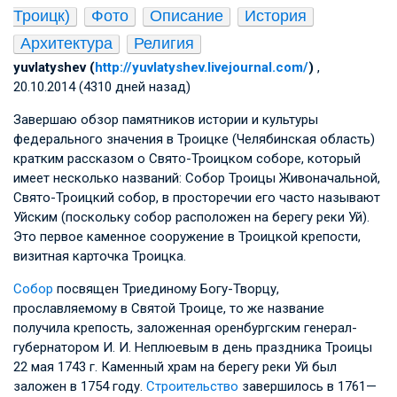
Троицк)
Фото
Описание
История
Архитектура
Религия
yuvlatyshev (
http://yuvlatyshev.livejournal.com/
)
,
20.10.2014 (4310 дней назад)
Завершаю обзор памятников истории и культуры
федерального значения в Троицке (Челябинская область)
кратким рассказом о Свято-Троицком соборе, который
имеет несколько названий: Собор Троицы Живоначальной,
Свято-Троицкий собор, в просторечии его часто называют
Уйским (поскольку собор расположен на берегу реки Уй).
Это первое каменное сооружение в Троицкой крепости,
визитная карточка Троицка.
Собор
посвящен Триединому Богу-Творцу,
прославляемому в Святой Троице, то же название
получила крепость, заложенная оренбургским генерал-
губернатором
И. И. Неплюевым
в день праздника Троицы
22 мая 1743 г. Каменный храм на берегу реки Уй был
заложен в 1754 году.
Строительство
завершилось в 1761—