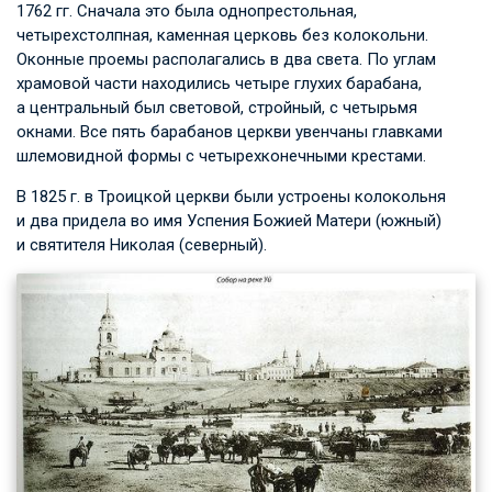
1762 гг. Сначала это была однопрестольная,
четырехстолпная, каменная церковь без колокольни.
Оконные проемы располагались в два света. По углам
храмовой части находились четыре глухих барабана,
а центральный был световой, стройный, с четырьмя
окнами. Все пять барабанов церкви увенчаны главками
шлемовидной формы с четырехконечными крестами.
В 1825 г. в Троицкой церкви были устроены колокольня
и два придела во имя Успения Божией Матери (южный)
и святителя Николая (северный).