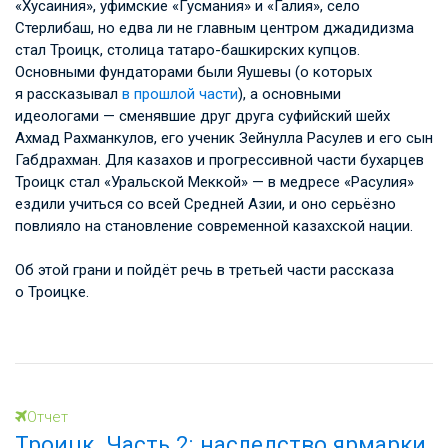
«Хусаиния», уфимские «Гусмания» и «Галия», село
Стерлибаш, но едва ли не главным центром джадидизма
стал Троицк, столица татаро-башкирских купцов.
Основными фундаторами были Яушевы (о которых
я рассказывал
в прошлой части
), а основными
идеологами — сменявшие друг друга суфийский шейх
Ахмад Рахманкулов, его ученик Зейнулла Расулев и его сын
Габдрахман. Для казахов и прогрессивной части бухарцев
Троицк стал «Уральской Меккой» — в медресе «Расулия»
ездили учиться со всей Средней Азии, и оно серьёзно
повлияло на становление современной казахской нации.
Об этой грани и пойдёт речь в третьей части рассказа
о Троицке.
Отчет
Троицк. Часть 2: наследство ярмарки