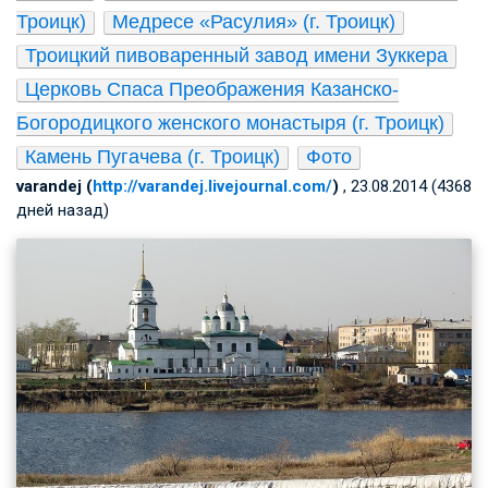
Троицк)
Медресе «Расулия» (г. Троицк)
Троицкий пивоваренный завод имени Зуккера
Церковь Спаса Преображения Казанско-
Богородицкого женского монастыря (г. Троицк)
Камень Пугачева (г. Троицк)
Фото
varandej (
http://varandej.livejournal.com/
)
, 23.08.2014 (4368
дней назад)