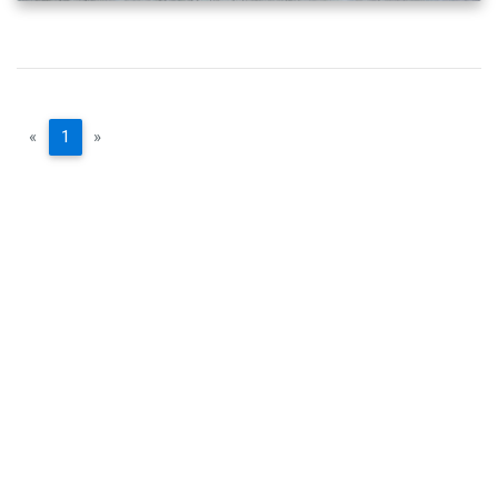
«
1
»