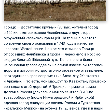
Троицк — достаточно крупный (83 тыс. жителей) город
в 120 километрах южнее Челябинска, с двух сторон
окруженный казахской границей. На границе он стоял
со времён своего основания в 1743 году в качестве
крепости Уйской линии. Но кое-что отличало Троицк
от соседних Челябинска и Орска — через него в Россию
входил Великий Шёлковый путь. Конечно, это была
не основная трасса едва ли не самой известной торговой
дороги в истории, но достаточно серьёзное ответвление,
проходившее через современные Алма-Ату, Жезказган
и Аркалык — то есть, мой маршрут по Казахстану примерно
совпадал с этой дорогой. А Троицкая ярмарка, самая
долгая в России (длилась с мая по сентябрь) и 3-по
товарообороту (после Нижегородской и Ирбитской)
сделала город связующим звеном России и Туркестана,
«Уральской Меккой» на рубеже 19−20 веков, где и в наши