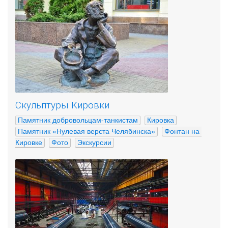
Скульптуры Кировки
Памятник добровольцам-танкистам
Кировка
Памятник «Нулевая верста Челябинска»
Фонтан на 
Кировке
Фото
Экскурсии