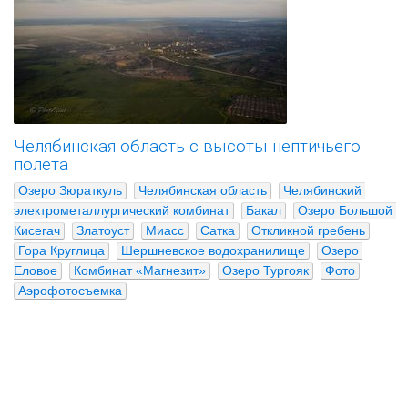
Челябинская область с высоты нептичьего
полета
Озеро Зюраткуль
Челябинская область
Челябинский 
электрометаллургический комбинат
Бакал
Озеро Большой 
Кисегач
Златоуст
Миасс
Сатка
Откликной гребень
Гора Круглица
Шершневское водохранилище
Озеро 
Еловое
Комбинат «Магнезит»
Озеро Тургояк
Фото
Аэрофотосъемка