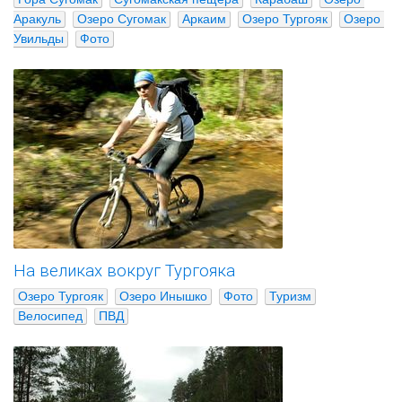
Аракуль
Озеро Сугомак
Аркаим
Озеро Тургояк
Озеро 
Увильды
Фото
На великах вокруг Тургояка
Озеро Тургояк
Озеро Инышко
Фото
Туризм
Велосипед
ПВД