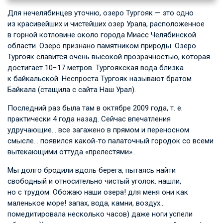
Для нечелябинцев уточню, озеро Тургояк — это одно
из красивейших и чистейших озер Урала, расположенное
в горной котловине около города Миасс Челябинской
области. Озеро признано памятником природы. Озеро
Тургояк славится очень высокой прозрачностью, которая
достигает 10−17 метров. Тургоякская вода близка
к байкальской. Неспроста Тургояк называют братом
Байкала (стащила с сайта Наш Урал).
Последний раз была там в октябре 2009 года,
т. е.
практически 4 года назад. Сейчас впечатления
удручающие… все загажено в прямом и переносном
смысле… появился какой-то палаточный городок со всеми
вытекающими оттуда «прелестями»…
Мы долго бродили вдоль берега, пытаясь найти
свободный и относительно чистый уголок. нашли,
но с трудом. Обожаю наши озера! для меня они как
маленькое море! запах, вода, камни, воздух…
помедитировала несколько часов) даже ноги успели