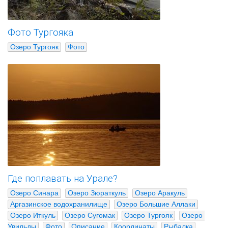
Фото Тургояка
Озеро Тургояк
Фото
Где поплавать на Урале?
Озеро Синара
Озеро Зюраткуль
Озеро Аракуль
Аргазинское водохранилище
Озеро Большие Аллаки
Озеро Иткуль
Озеро Сугомак
Озеро Тургояк
Озеро 
Увильды
Фото
Описание
Координаты
Рыбалка