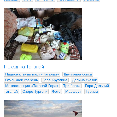
Поход на Таганай
Национальный парк «Таганай»
Двуглавая сопка
Откликной гребень
Гора Круглица
Долина сказок
Метеостанция «Таганай-Гора»
Три брата
Гора Дальний 
Таганай
Озеро Тургояк
Фото
Маршрут
Туризм