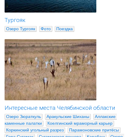
Тургояк
Озеро Тургояк
Фото
Поездка
Интересные места Челябинской области
Озеро Зюраткуль
Аракульские Шиханы
Аллакские 
каменные палатки
Коелгинский мраморный карьер
Коркинский угольный разрез
Парамоновские притёсы
Гора Сугомак
Сугомакская пещера
Карабаш
Озеро 