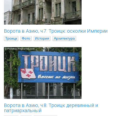
Ворота в Азию, ч.7. Троицк: осколки Империи
Троицк
Фото
История
Архитектура
Ворота в Азию, ч.8. Троицк деревянный и
патриархальный