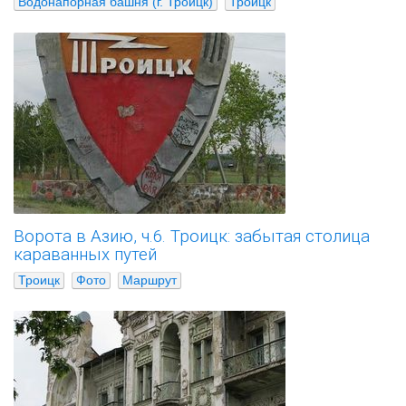
Водонапорная башня (г. Троицк)
Троицк
Ворота в Азию, ч.6. Троицк: забытая столица
караванных путей
Троицк
Фото
Маршрут