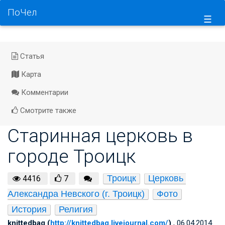
ПоЧел
☰
Статья
Карта
Комментарии
Смотрите также
Старинная церковь в
городе Троицк
Троицк
Церковь 
4416
7
Александра Невского (г. Троицк)
Фото
История
Религия
knittedbag (
http://knittedbag.livejournal.com/
)
, 06.04.2014