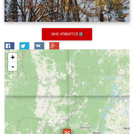
МНЕ НРАВИТСЯ
7
+
-