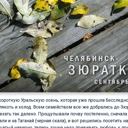
 короткую Уральскую осень, которая уже прошла бесследно,
лякоть и холод. Всем семейством все-же добрались до Зю
 ехать так далеко. Прощупывали почву постепенно, сначала 
ли и на Таганай (черная скала), и вот решились посетить 
цатый наверно, теперь дочке надо прививать любовь к пр