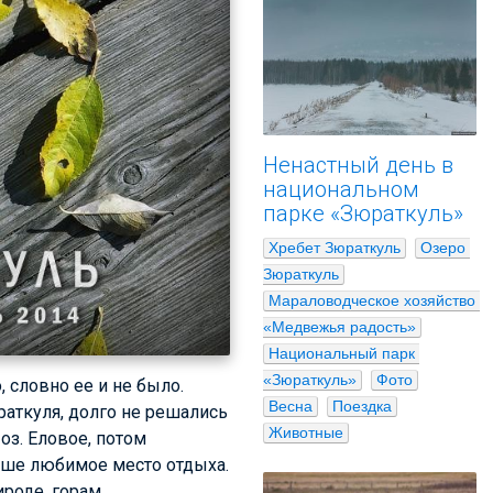
Ненастный день в
национальном
парке «Зюраткуль»
Хребет Зюраткуль
Озеро 
Зюраткуль
Мараловодческое хозяйство 
«Медвежья радость»
Национальный парк 
«Зюраткуль»
Фото
 словно ее и не было.
Весна
Поездка
раткуля, долго не решались
Животные
оз. Еловое, потом
наше любимое место отдыха.
ироде, горам