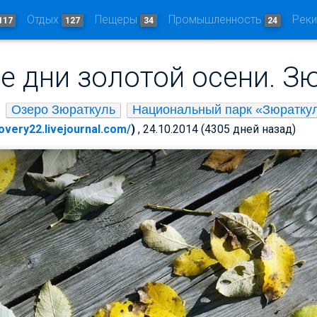
Отдых
Пещеры
Промышленность
Рек
117
127
34
24
е дни золотой осени. З
Озеро Зюраткуль
Национальный парк «Зюратку
covery22.livejournal.com/
)
, 24.10.2014 (4305 дней назад)