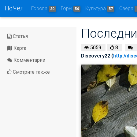
ПоЧел
Города
Горы
Культура
Озера
30
54
57
Последни
Статья
5059
8
Карта
Discovery22 (
http://dis
Комментарии
Смотрите также