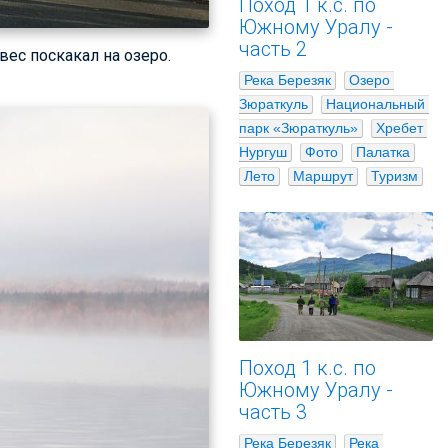
Поход 1 к.с. по
Южному Уралу -
часть 2
вес поскакал на озеро.
Река Березяк
Озеро 
Зюраткуль
Национальный 
парк «Зюраткуль»
Хребет 
Нургуш
Фото
Палатка
Лето
Маршрут
Туризм
Поход 1 к.с. по
Южному Уралу -
часть 3
Река Березяк
Река 