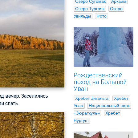
Озеро Сугомак
Аркаим
Озеро Тургояк
Озеро 
Увильды
Фото
Рождественский
поход на Большой
Уван
од вечер. Заселились
Хребет Зигальга
Хребет 
и спать.
Уван
Национальный парк 
«Зюраткуль»
Хребет 
Нургуш