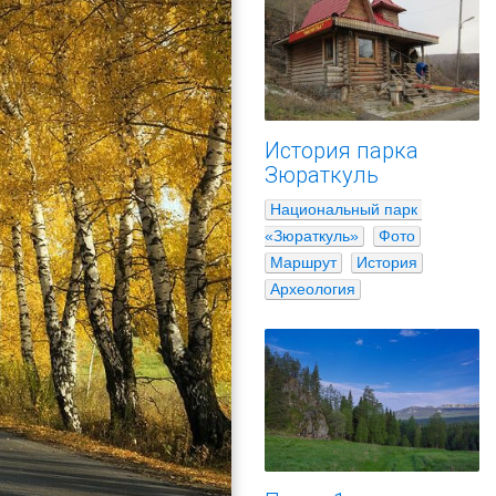
История парка
Зюраткуль
Национальный парк 
«Зюраткуль»
Фото
Маршрут
История
Археология