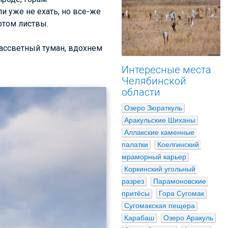
 уже не ехать, но все-же
отом листвы.
рассветный туман, вдохнем
Интересные места
Челябинской
области
Озеро Зюраткуль
Аракульские Шиханы
Аллакские каменные 
палатки
Коелгинский 
мраморный карьер
Коркинский угольный 
разрез
Парамоновские 
притёсы
Гора Сугомак
Сугомакская пещера
Карабаш
Озеро Аракуль