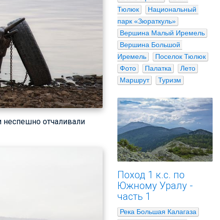
Тюлюк
Национальный 
парк «Зюраткуль»
Вершина Малый Иремель
Вершина Большой 
Иремель
Поселок Тюлюк
Фото
Палатка
Лето
Маршрут
Туризм
ки неспешно отчаливали
Поход 1 к.с. по
Южному Уралу -
часть 1
Река Большая Калагаза