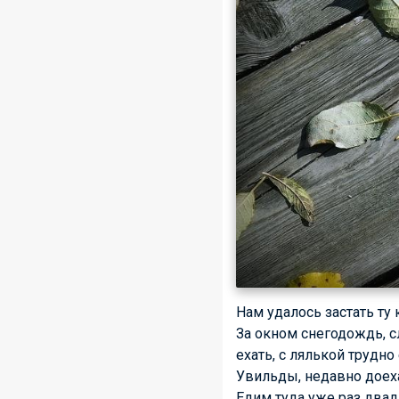
Нам удалось застать ту
За окном снегодождь, с
ехать, с лялькой трудно
Увильды, недавно доеха
Едим туда уже раз двад