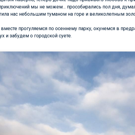
приключений мы не можем… прособирались пол дня, думали
етила нас небольшим туманом на горе и великолепным зол
 вместе прогуляемся по осеннему парку, окунемся в пред
х и забудем о городской суете.