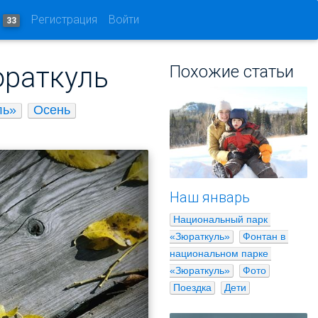
и
Регистрация
Войти
33
юраткуль
Похожие статьи
ль»
Осень
Наш январь
Национальный парк 
«Зюраткуль»
Фонтан в 
национальном парке 
«Зюраткуль»
Фото
Поездка
Дети