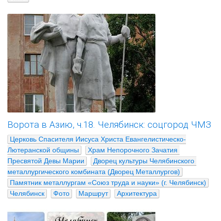
Ворота в Азию, ч.18. Челябинск: соцгород ЧМЗ
Церковь Спасителя Иисуса Христа Евангелистическо-
Лютеранской общины
Храм Непорочного Зачатия 
Пресвятой Девы Марии
Дворец культуры Челябинского 
металлургического комбината (Дворец Металлургов)
Памятник металлургам «Союз труда и науки» (г. Челябинск)
Челябинск
Фото
Маршрут
Архитектура