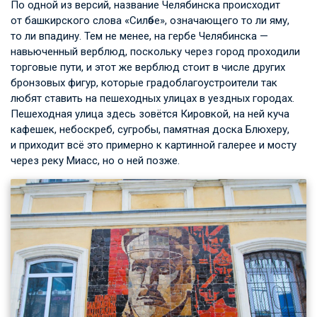
По одной из версий, название Челябинска происходит
от башкирского слова «Силәбе», означающего то ли яму,
то ли впадину. Тем не менее, на гербе Челябинска —
навьюченный верблюд, поскольку через город проходили
торговые пути, и этот же верблюд стоит в числе других
бронзовых фигур, которые градоблагоустроители так
любят ставить на пешеходных улицах в уездных городах.
Пешеходная улица здесь зовётся Кировкой, на ней куча
кафешек, небоскреб, сугробы, памятная доска Блюхеру,
и приходит всё это примерно к картинной галерее и мосту
через реку Миасс, но о ней позже.