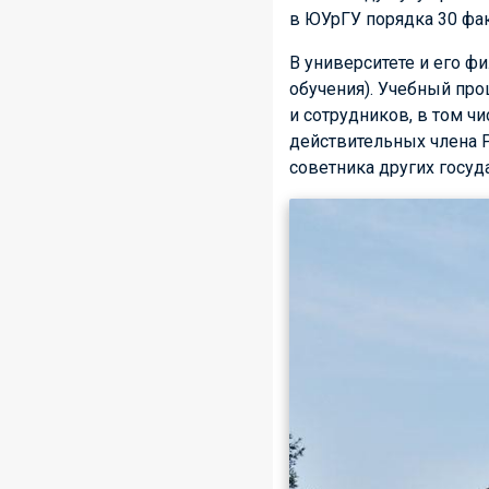
в ЮУрГУ порядка 30 фак
В университете и его ф
обучения). Учебный про
и сотрудников, в том чи
действительных члена Р
советника других госу