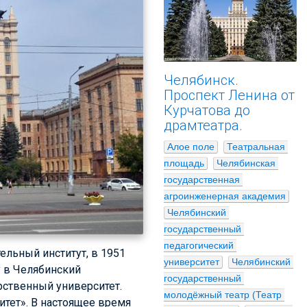
Челябинск.
Проспект Ленина от
Курчатова до
драмтеатра.
Алое поле
Театральная 
площадь
Челябинская 
государственная 
агроинженерная академия
Челябинский 
государственный 
педагогический 
ельный институт, в 1951
университет
Челябинский 
у в Челябинский
государственный 
рственный универ­ситет.
молодёжный театр (Театр 
итет». В настоящее время