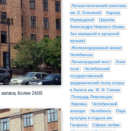
Легкоатлетический комплекс 
им. Е. Елесиной
Карьер 
Изумрудный
Церковь 
Александра Невского (бывш. 
Зал камерной и органной 
музыки)
Железнодорожный вокзал 
Челябинска
Ленинградский мост
Алое 
поле
Челябинский 
государственный 
академический театр оперы 
и балета им. М. И. Глинки
запаса, более 2600
Площадь Революции
Кировка
Челябинский 
зоопарк
Челябинск
Парк 
культуры и отдыха им. 
Гагарина
Сфера любви