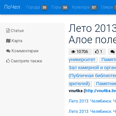
ПоЧел
Города
Горы
Культура
Озера
30
54
57
Лето 2013
Статья
Алое пол
Карта
Комментарии
10706
1
университет
Памят
Смотрите также
Зал камерной и орга
(Публичная библиоте
зрителей)
Памятни
vnu4ka (
http://vnu4ka.l
Лето 2013. Челябинск. 
Лето 2013. Челябинск. Ч