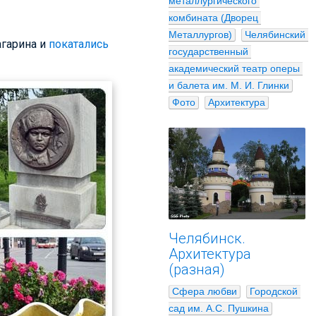
металлургического 
комбината (Дворец 
Металлургов)
Челябинский 
агарина и
покатались
государственный 
академический театр оперы 
и балета им. М. И. Глинки
Фото
Архитектура
Челябинск.
Архитектура
(разная)
Сфера любви
Городской 
сад им. А.С. Пушкина