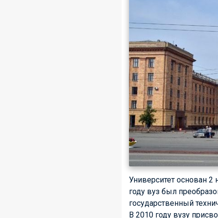
Университет основан 2 
году вуз был пре­обра­з
государственный технич
В 2010 году вузу присв