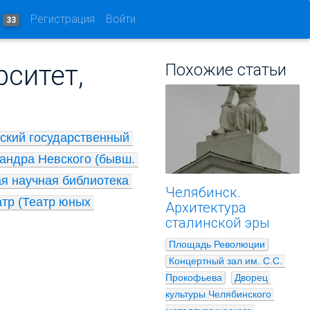
и
Регистрация
Войти
33
рситет,
Похожие статьи
кий государственный 
андра Невского (бывш. 
я научная библиотека 
Челябинск.
р (Театр юных 
Архитектура
сталинской эры
Площадь Революции
Концертный зал им. С.С. 
Прокофьева
Дворец 
культуры Челябинского 