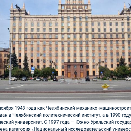
ноября 1943 года как Челябинский механико-машиностроит
ован в Челябинский политехнический институт, а в 1990 год
еский универ­ситет. С 1997 года — Южно-Уральский госуда
оена категория «Национальный исследовательский универс