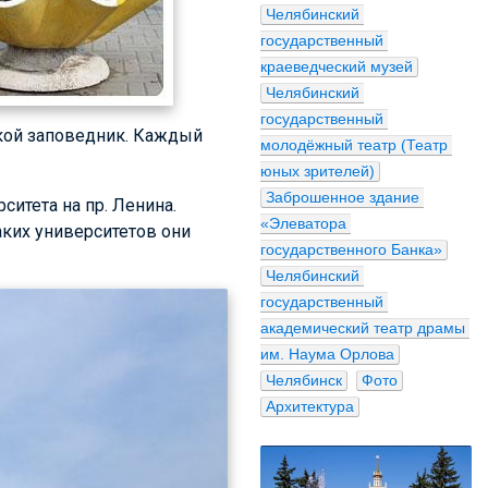
Челябинский 
государственный 
краеведческий музей
Челябинский 
государственный 
акой заповедник. Каждый
молодёжный театр (Театр 
юных зрителей)
Заброшенное здание 
итета на пр. Ленина.
«Элеватора 
аких университетов они
государственного Банка»
Челябинский 
государственный 
академический театр драмы 
им. Наума Орлова
Челябинск
Фото
Архитектура