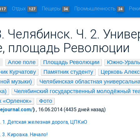
Отдых
Пещеры
Промышленность
Рек
117
127
34
24
. Челябинск. Ч. 2. Униве
е, площадь Революции
Алое поле
Площадь Революции
Южно-Уральс
ник Курчатову
Памятник студенту
Церковь Алекс
нной музыки)
Челябинская областная универсальна
ка)
Челябинский государственный молодёжный теат
к «Орленок»
Фото
ivejournal.com/
)
, 16.06.2014 (4435 дней назад)
Ч. 1. Детская железная дорога, ЦПКиО
. 3. Кировка. Начало!