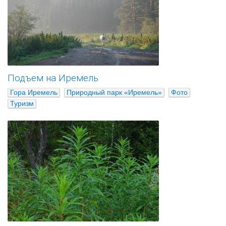
Подъем на Иремель
Гора Иремель
Природный парк «Иремель»
Фото
Туризм