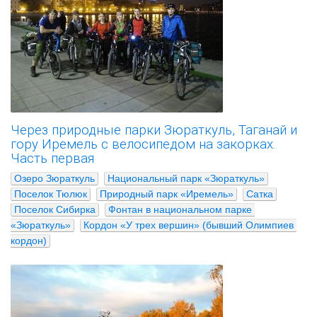
Через природные парки Зюраткуль, Таганай и
гору Иремель с велосипедом на закорках.
Часть первая
Озеро Зюраткуль
Национальный парк «Зюраткуль»
Поселок Тюлюк
Природный парк «Иремель»
Сатка
Поселок Сибирка
Фонтан в национальном парке 
«Зюраткуль»
Кордон «У трех вершин» (бывший Олимпиев 
кордон)