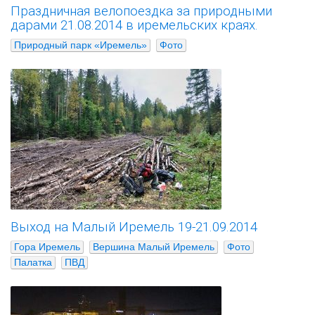
Праздничная велопоездка за природными
дарами 21.08.2014 в иремельских краях.
Природный парк «Иремель»
Фото
Выход на Малый Иремель 19-21.09.2014
Гора Иремель
Вершина Малый Иремель
Фото
Палатка
ПВД