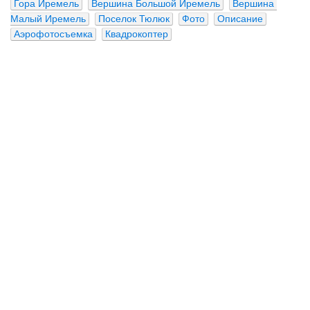
Гора Иремель
Вершина Большой Иремель
Вершина 
Малый Иремель
Поселок Тюлюк
Фото
Описание
Аэрофотосъемка
Квадрокоптер