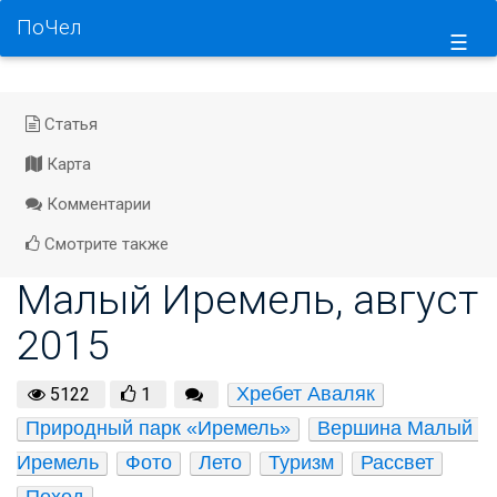
ПоЧел
☰
Статья
Карта
Комментарии
Смотрите также
Малый Иремель, август
2015
Хребет Аваляк
5122
1
Природный парк «Иремель»
Вершина Малый 
Иремель
Фото
Лето
Туризм
Рассвет
Поход