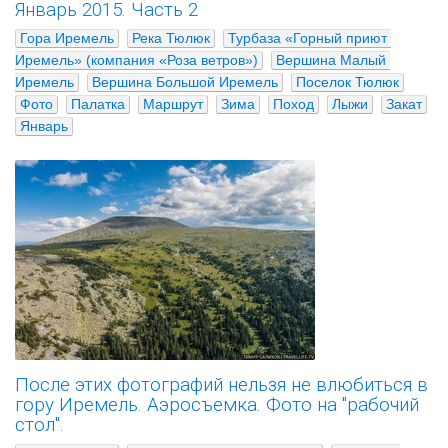
Январь 2015. Часть 2
Гора Иремель
Река Тюлюк
Турбаза «Горный приют 
Иремель» (компания «Роза ветров»)
Вершина Малый 
Иремель
Вершина Большой Иремель
Поселок Тюлюк
Фото
Палатка
Маршрут
Зима
Поход
Лыжи
Закат
Январь
После этих фотографий нельзя не влюбиться в
гору Иремель. Аэросъемка. Фото на "рабочий
стол".