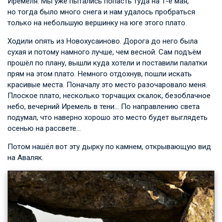
Иремеля. Мы уже пытались попасть туда на 1-е мая,
но тогда было много снега и нам удалось пробраться
только на небольшую вершинку на юге этого плато.
Ходили опять из Новохусаиново. Дорога до него была
сухая и потому намного лучше, чем весной. Сам подъём
прошёл по плану, вышли куда хотели и поставили палатки
прям на этом плато. Немного отдохнув, пошли искать
красивые места. Поначалу это место разочаровало меня.
Плоское плато, несколько торчащих скалок, безоблачное
небо, вечерний Иремель в тени… По направлению света
подумал, что наверно хорошо это место будет выглядеть
осенью на рассвете…
Потом нашёл вот эту дырку по камнем, открывающую вид
на Аваляк.