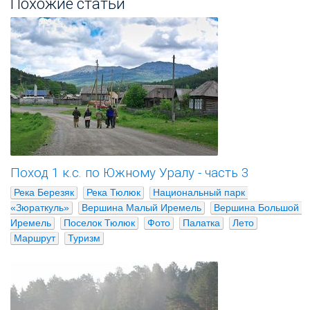
Похожие статьи
Поход 1 к.с. по Южному Уралу - часть 3
Река Березяк
Река Тюлюк
Национальный парк 
«Зюраткуль»
Вершина Малый Иремель
Вершина Большой 
Иремель
Поселок Тюлюк
Фото
Палатка
Лето
Маршрут
Туризм