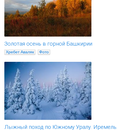
Золотая осень в горной Башкирии
Хребет Аваляк
Фото
Лыжный поход по Южному Уралу. Иремель.