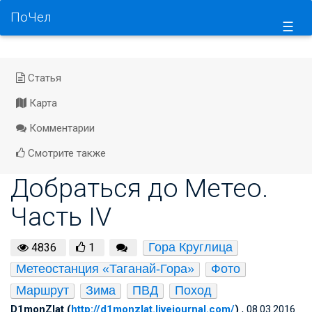
ПоЧел
☰
Статья
Карта
Комментарии
Смотрите также
Добраться до Метео.
Часть IV
Гора Круглица
4836
1
Метеостанция «Таганай-Гора»
Фото
Маршрут
Зима
ПВД
Поход
D1monZlat (
http://d1monzlat.livejournal.com/
)
, 08.03.2016