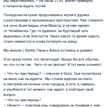
Мы переглянулись — на часах 21:00, значит примерно
к полуночи ждать гостей.
Посиделки на кухне продолжались игрой в дурака
и разговорами о музыкальных пристрастиях. Уже стемнело
и в окно были видны огни Миасса, а за ним зарево
от Челябинска. Где-то вдалеке, за Круглицей чуть
виднелись огни Златоуста. Через какое-то время сидеть
стало невмоготу и снова потянуло на улицу.
Мы вышли с Катей, Паша и Алиса остались в домике.
Я не сразу понял, что происходит. Вроде бы всё обычно,
но что-то не так… Чего-то не хватает. И тут меня осенило!
— Что ты чувствуешь? — спросил я Катю. Она посмотрела
на меня, как на идиота… Мы стояли вдвоем на плато
и смотрели на ночные огни городов, и хоть я, наверно,
и улыбался в тот момент, как идиот, я повторил свой
вопрос:
— Что ты чувствуешь?
— Ничего! — ответила она, совершенно не понимая о чем