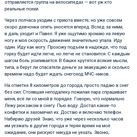
отправляется группа на велосипедах — вот уж кто
реальные психи.
Через полчаса уходим с приюта вместе, но уже совсем
скоро девчонки опять уносятся вперед. Вслед за ними,
в даль уходит и Павел. Я уже ощутимо хромаю на левую
ногу и моя скорость движения значительно упала. Иду
один. Иду как могу. Прохожу подъем в надежде, что под
горку будет идти легче, но легче не становится. С каждым
шагом боль усиливается. В башке крутятся всякие мысли,
типа, а берут ли спасатели деньги за эвакуацию и сколько
времени надо будет ждать снегоход МЧС-ников…
На отметке 8 километров до города, просто падаю в снег
без сил. Стоявшая неподалеку пожилая пара спрашивает
меня, всё ли со мной в порядке. Говорю, что нормально.
Лежу рюкзаком в снегу. Пью воду. Достал какие-то
конфетки и захомячил их. Достаю и включаю телефон.
Набираю друзей. Знаю, что уже через несколько часов
им уезжать в другие города и теряя время на моё
ожидание, они рискуют никуда не уехать. Звоню,