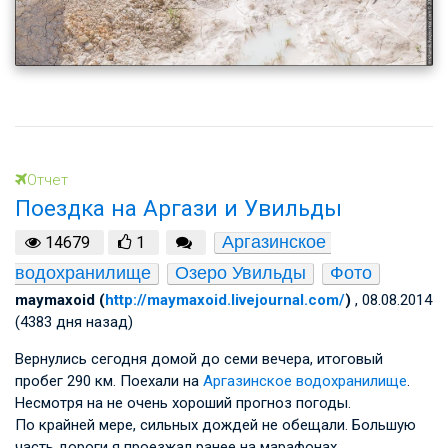
Отчет
Поездка на Аргази и Увильды
Аргазинское 
14679
1
водохранилище
Озеро Увильды
Фото
maymaxoid (
http://maymaxoid.livejournal.com/
)
, 08.08.2014
(4383 дня назад)
Вернулись сегодня домой до семи вечера, итоговый
пробег 290 км. Поехали на
Аргазинское водохранилище
.
Несмотря на не очень хороший прогноз погоды.
По крайней мере, сильных дождей не обещали. Большую
часть дороги я проезжал ранее на марафонах,