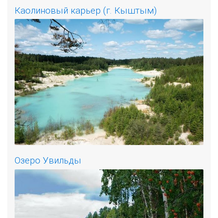
Каолиновый карьер (г. Кыштым)
Озеро Увильды