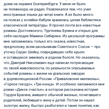
дома на окраине Екатеринбурга. У меня не было
ни телевизора, ни радио. Развлекался тем, что учил
иностранные языки да читал книги. А их было много:
на полках у хозяйки-бабули хранилась целая библиотека
классической литературы. Я прочел почти все известные
романы Достоевского, Тургенева, Бунина и открыл для
себя наследие Мамина-Сибиряка. Из школьной программы
мне запомнилась только его сказка, известная,
предположу, всем школьникам Советского Союза — про
уточку Серую Шейку, повредившую себе крыло
и оставшуюся зимовать в родном болоте. Но оказалось,
что Дмитрий Николаевич еще написал потрясающие
по своей живописности, по реальности описываемых
событий романы о жизни на уральских заводах
в дореволюционной России: «Приваловские миллионы»,
«Горное гнездо», «Три конца». И особенно запомнился мне
роман «Дикое счастье», в котором рассказана история
Гордея Брагина, жившего обычной жизнью, почитавшего
родителей, любившего жену и детей. Потом он нашел
золотую жилку, быстро разбогател и такие понятия, как