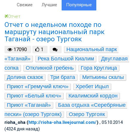
Свежие
Лучшие
Популярные
Отчет
Отчет о недельном походе по
маршруту национальный парк
Таганай - озеро Тургояк
Национальный парк 
17090
1
«Таганай»
Река Большой Киалим
Двуглавая 
сопка
Откликной гребень
Гора Круглица
Долина сказок
Три брата
Митькины скалы
Приют «Гремучий ключ»
Хребет Ицыл
Приют «Белый ключ»
Киалимский кордон
Приют «Таганай»
База отдыха «Серебряные 
пески» (озеро Тургояк)
Озеро Тургояк
rioha_oha (
http://rioha-oha.livejournal.com/
)
, 05.10.2014
(4324 дня назад)