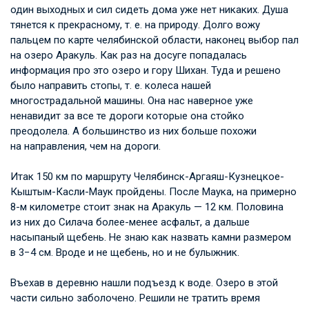
один выходных и сил сидеть дома уже нет никаких. Душа
тянется к прекрасному,
т. е.
на природу. Долго вожу
пальцем по карте челябинской области, наконец выбор пал
на озеро Аракуль. Как раз на досуге попадалась
информация про это озеро и гору Шихан. Туда и решено
было направить стопы,
т. е.
колеса нашей
многострадальной машины. Она нас наверное уже
ненавидит за все те дороги которые она стойко
преодолела. А большинство из них больше похожи
на направления, чем на дороги.
Итак 150 км по маршруту Челябинск-Аргаяш-Кузнецкое-
Кыштым-Касли-Маук пройдены. После Маука, на примерно
8-м километре стоит знак на Аракуль — 12 км. Половина
из них до Силача более-менее асфальт, а дальше
насыпаный щебень. Не знаю как назвать камни размером
в 3−4 см. Вроде и не щебень, но и не булыжник.
Въехав в деревню нашли подъезд к воде. Озеро в этой
части сильно заболочено. Решили не тратить время