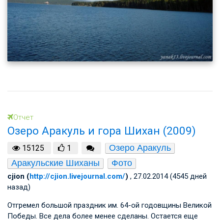
Отчет
Озеро Аракуль и гора Шихан (2009)
Озеро Аракуль
15125
1
Аракульские Шиханы
Фото
cjion (
http://cjion.livejournal.com/
)
, 27.02.2014 (4545 дней
назад)
Отгремел большой праздник им. 64-ой годовщины Великой
Победы. Все дела более менее сделаны. Остается еще