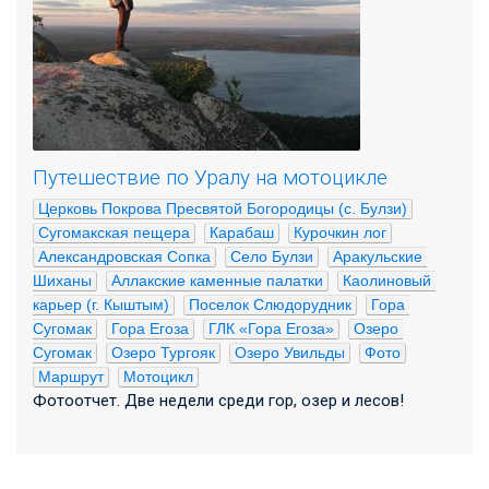
Путешествие по Уралу на мотоцикле
Церковь Покрова Пресвятой Богородицы (с. Булзи)
Сугомакская пещера
Карабаш
Курочкин лог
Александровская Сопка
Село Булзи
Аракульские 
Шиханы
Аллакские каменные палатки
Каолиновый 
карьер (г. Кыштым)
Поселок Слюдорудник
Гора 
Сугомак
Гора Егоза
ГЛК «Гора Егоза»
Озеро 
Сугомак
Озеро Тургояк
Озеро Увильды
Фото
Маршрут
Мотоцикл
Фотоотчет. Две недели среди гор, озер и лесов!