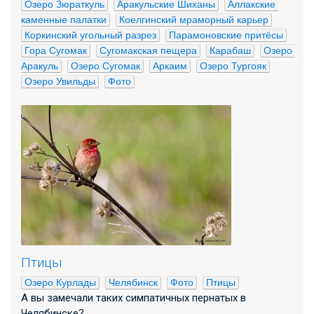
Озеро Зюраткуль
Аракульские Шиханы
Аллакские 
каменные палатки
Коелгинский мраморный карьер
Коркинский угольный разрез
Парамоновские притёсы
Гора Сугомак
Сугомакская пещера
Карабаш
Озеро 
Аракуль
Озеро Сугомак
Аркаим
Озеро Тургояк
Озеро Увильды
Фото
Птицы
Озеро Курлады
Челябинск
Фото
Птицы
А вы замечали таких симпатичных пернатых в
Челябинске?