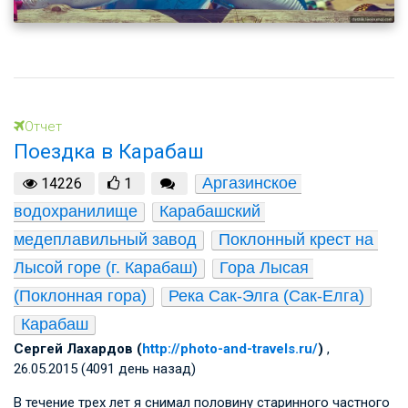
Отчет
Поездка в Карабаш
Аргазинское 
14226
1
водохранилище
Карабашский 
медеплавильный завод
Поклонный крест на 
Лысой горе (г. Карабаш)
Гора Лысая 
(Поклонная гора)
Река Сак-Элга (Сак-Елга)
Карабаш
Сергей Лахардов (
http://photo-and-travels.ru/
)
,
26.05.2015 (4091 день назад)
В течение трех лет я снимал половину старинного частного