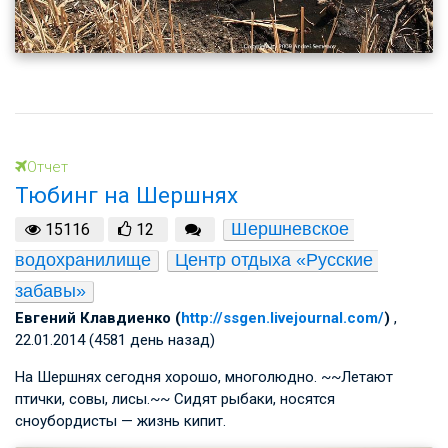
Отчет
Тюбинг на Шершнях
Шершневское 
15116
12
водохранилище
Центр отдыха «Русские 
забавы»
Евгений Клавдиенко (
http://ssgen.livejournal.com/
)
,
22.01.2014 (4581 день назад)
На Шершнях сегодня хорошо, многолюдно. ~~Летают
птички, совы, лисы.~~ Сидят рыбаки, носятся
сноубордисты — жизнь кипит.