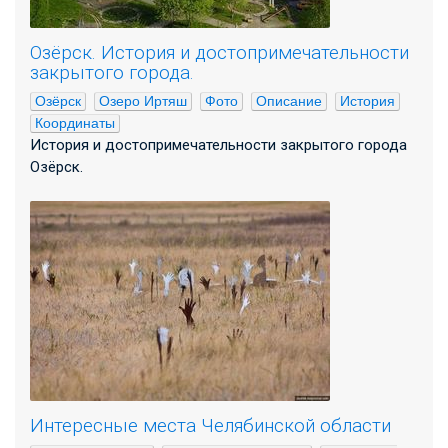
Озёрск. История и достопримечательности
закрытого города.
Озёрск
Озеро Иртяш
Фото
Описание
История
Координаты
История и достопримечательности закрытого города
Озёрск.
Интересные места Челябинской области