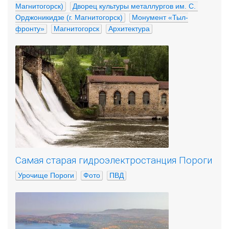
Магнитогорск)
Дворец культуры металлургов им. С. 
Орджоникидзе (г. Магнитогорск)
Монумент «Тыл-
фронту»
Магнитогорск
Архитектура
Самая старая гидроэлектростанция Пороги
Урочище Пороги
Фото
ПВД