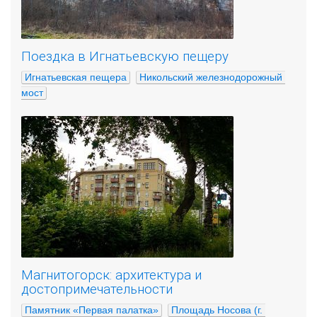
Поездка в Игнатьевскую пещеру
Игнатьевская пещера
Никольский железнодорожный 
мост
Магнитогорск: архитектура и
достопримечательности
Памятник «Первая палатка»
Площадь Носова (г. 