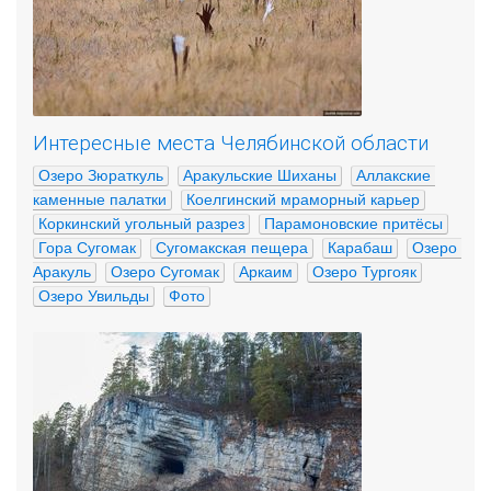
Интересные места Челябинской области
Озеро Зюраткуль
Аракульские Шиханы
Аллакские 
каменные палатки
Коелгинский мраморный карьер
Коркинский угольный разрез
Парамоновские притёсы
Гора Сугомак
Сугомакская пещера
Карабаш
Озеро 
Аракуль
Озеро Сугомак
Аркаим
Озеро Тургояк
Озеро Увильды
Фото