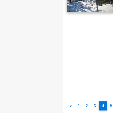
«
1
2
3
4
5