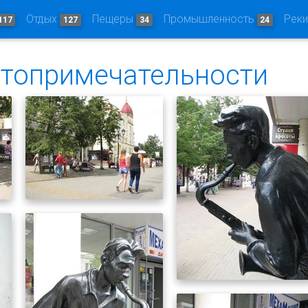
Отдых
Пещеры
Промышленность
Рек
117
127
34
24
стопримечательности