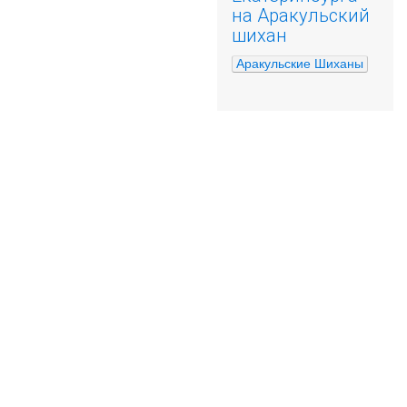
на Аракульский
шихан
Аракульские Шиханы