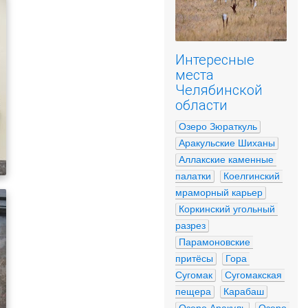
Интересные
места
Челябинской
области
Озеро Зюраткуль
Аракульские Шиханы
Аллакские каменные 
палатки
Коелгинский 
мраморный карьер
Коркинский угольный 
разрез
Парамоновские 
притёсы
Гора 
Сугомак
Сугомакская 
пещера
Карабаш