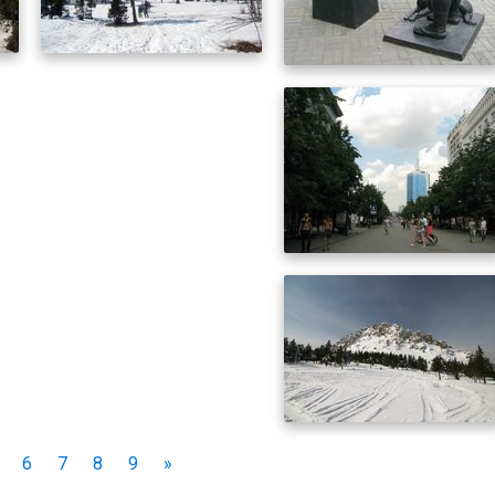
6
7
8
9
»