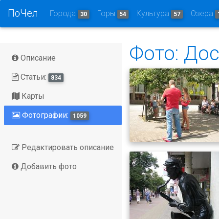
ПоЧел
Города
Горы
Культура
Озера
30
54
57
Фото: До
Описание
Статьи:
834
Карты
Фотографии:
1059
Редактировать описание
Добавить фото