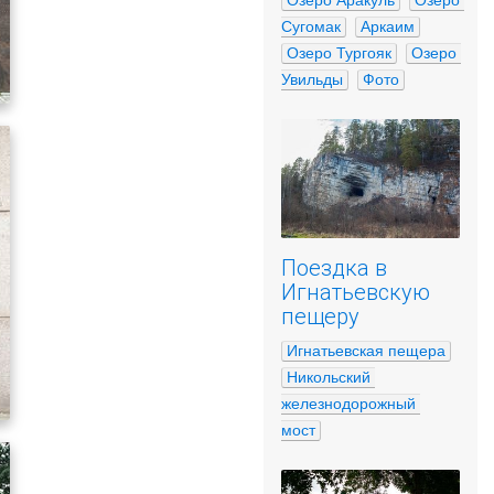
Озеро Аракуль
Озеро 
Сугомак
Аркаим
Озеро Тургояк
Озеро 
Увильды
Фото
Поездка в
Игнатьевскую
пещеру
Игнатьевская пещера
Никольский 
железнодорожный 
мост