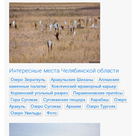
Интересные места Челябинской области
Озеро Зюраткуль
Аракульские Шиханы
Аллакские 
каменные палатки
Коелгинский мраморный карьер
Коркинский угольный разрез
Парамоновские притёсы
Гора Сугомак
Сугомакская пещера
Карабаш
Озеро 
Аракуль
Озеро Сугомак
Аркаим
Озеро Тургояк
Озеро Увильды
Фото