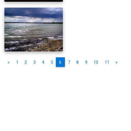
«
1
2
3
4
5
6
7
8
9
10
11
»