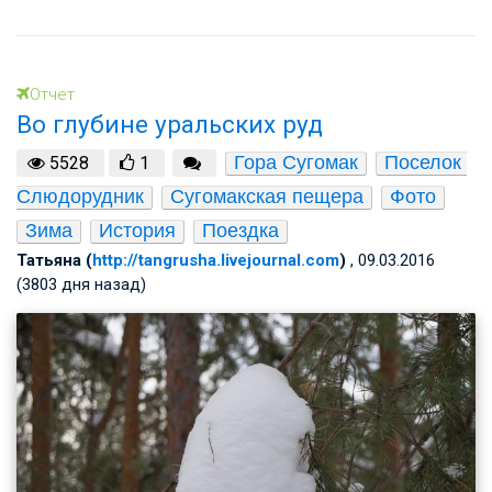
Отчет
Во глубине уральских руд
Гора Сугомак
Поселок 
5528
1
Слюдорудник
Сугомакская пещера
Фото
Зима
История
Поездка
Татьяна (
http://tangrusha.livejournal.com
)
, 09.03.2016
(3803 дня назад)