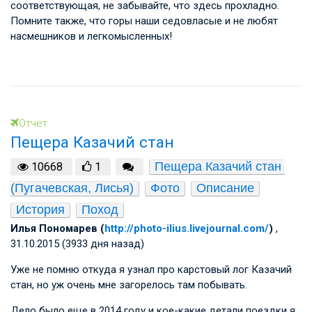
соответствующая, не забывайте, что здесь прохладно.
Помните также, что горы наши седовласые и не любят
насмешников и легкомысленных!
Отчет
Пещера Казачий стан
Пещера Казачий стан 
10668
1
(Пугачевская, Лисья)
Фото
Описание
История
Поход
Илья Пономарев (
http://photo-ilius.livejournal.com/
)
,
31.10.2015 (3933 дня назад)
Уже не помню откуда я узнал про карстовый лог Казачий
стан, но уж очень мне загорелось там побывать.
Дело было еще в 2014 году и кое-какие детали поездки я,