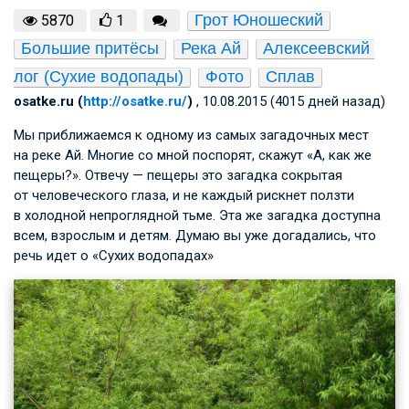
Грот Юношеский
5870
1
Большие притёсы
Река Ай
Алексеевский 
лог (Сухие водопады)
Фото
Сплав
osatke.ru (
http://osatke.ru/
)
, 10.08.2015 (4015 дней назад)
Мы приближаемся к одному из самых загадочных мест
на реке Ай. Многие со мной поспорят, скажут «А, как же
пещеры?». Отвечу — пещеры это загадка сокрытая
от человеческого глаза, и не каждый рискнет ползти
в холодной непроглядной тьме. Эта же загадка доступна
всем, взрослым и детям. Думаю вы уже догадались, что
речь идет о «Сухих водопадах»