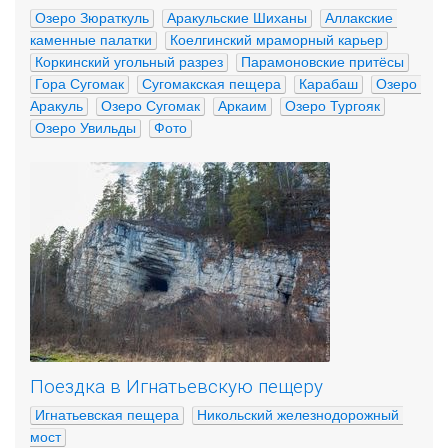
Озеро Зюраткуль
Аракульские Шиханы
Аллакские 
каменные палатки
Коелгинский мраморный карьер
Коркинский угольный разрез
Парамоновские притёсы
Гора Сугомак
Сугомакская пещера
Карабаш
Озеро 
Аракуль
Озеро Сугомак
Аркаим
Озеро Тургояк
Озеро Увильды
Фото
Поездка в Игнатьевскую пещеру
Игнатьевская пещера
Никольский железнодорожный 
мост