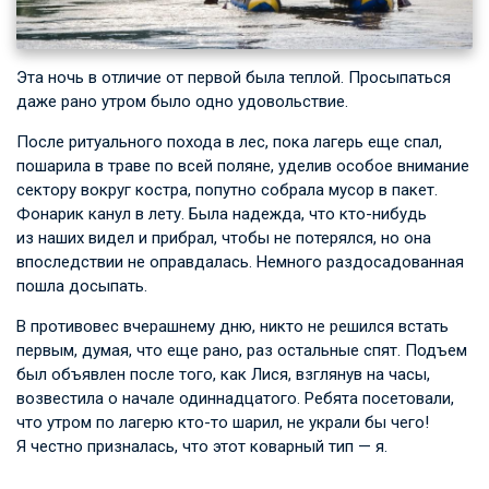
Эта ночь в отличие от первой была теплой. Просыпаться
даже рано утром было одно удовольствие.
После ритуального похода в лес, пока лагерь еще спал,
пошарила в траве по всей поляне, уделив особое внимание
сектору вокруг костра, попутно собрала мусор в пакет.
Фонарик канул в лету. Была надежда, что кто-нибудь
из наших видел и прибрал, чтобы не потерялся, но она
впоследствии не оправдалась. Немного раздосадованная
пошла досыпать.
В противовес вчерашнему дню, никто не решился встать
первым, думая, что еще рано, раз остальные спят. Подъем
был объявлен после того, как Лися, взглянув на часы,
возвестила о начале одиннадцатого. Ребята посетовали,
что утром по лагерю кто-то шарил, не украли бы чего!
Я честно призналась, что этот коварный тип — я.