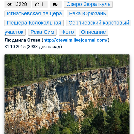
Озеро Зюраткуль
13228
1
Игнатьевская пещера
Река Юрюзань
Пещера Колокольная
Серпиевский карстовый 
участок
Река Сим
Фото
Описание
Людмила Отева (
http://otevalm.livejournal.com/
)
,
31.10.2015 (3933 дня назад)