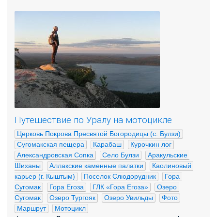
Путешествие по Уралу на мотоцикле
Церковь Покрова Пресвятой Богородицы (с. Булзи)
Сугомакская пещера
Карабаш
Курочкин лог
Александровская Сопка
Село Булзи
Аракульские 
Шиханы
Аллакские каменные палатки
Каолиновый 
карьер (г. Кыштым)
Поселок Слюдорудник
Гора 
Сугомак
Гора Егоза
ГЛК «Гора Егоза»
Озеро 
Сугомак
Озеро Тургояк
Озеро Увильды
Фото
Маршрут
Мотоцикл