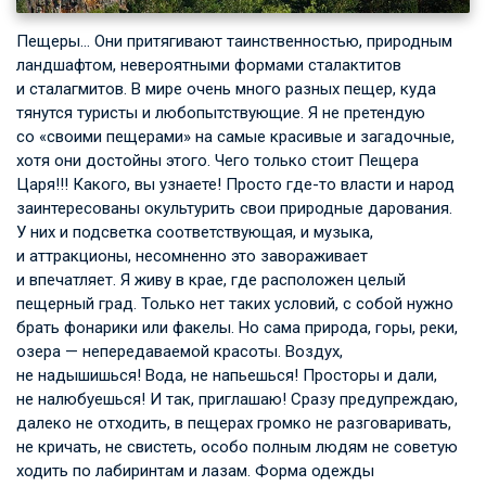
Пещеры… Они притягивают таинственностью, природным
ландшафтом, невероятными формами сталактитов
и сталагмитов. В мире очень много разных пещер, куда
тянутся туристы и любопытствующие. Я не претендую
со «своими пещерами» на самые красивые и загадочные,
хотя они достойны этого. Чего только стоит Пещера
Царя!!! Какого, вы узнаете! Просто где-то власти и народ
заинтересованы окультурить свои природные дарования.
У них и подсветка соответствующая, и музыка,
и аттракционы, несомненно это завораживает
и впечатляет. Я живу в крае, где расположен целый
пещерный град. Только нет таких условий, с собой нужно
брать фонарики или факелы. Но сама природа, горы, реки,
озера — непередаваемой красоты. Воздух,
не надышишься! Вода, не напьешься! Просторы и дали,
не налюбуешься! И так, приглашаю! Сразу предупреждаю,
далеко не отходить, в пещерах громко не разговаривать,
не кричать, не свистеть, особо полным людям не советую
ходить по лабиринтам и лазам. Форма одежды