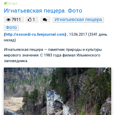
Отчет
Игнатьевская пещера. Фото
Игнатьевская пещера
7911
1
Фото
(
http://esosedi-ru.livejournal.com
)
, 15.06.2017 (3341 день
назад)
Игнатьевская пещера — памятник природы и культуры
мирового значения. С 1983 года филиал Ильменского
заповедника.