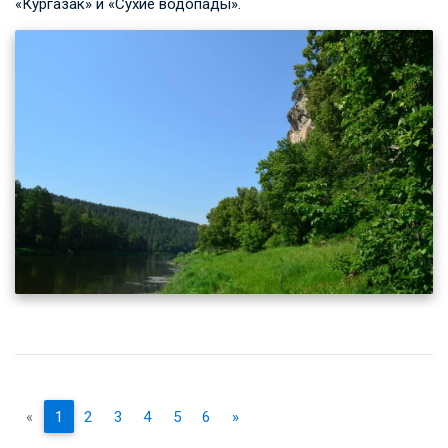
«Кургазак» и «Сухие водопады».
«
1
2
3
4
5
6
»