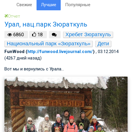
Свежие
Лучшие
Популярные
Отчет
Урал, нац.парк Зюраткуль
Хребет Зюраткуль
6860
18
Национальный парк «Зюраткуль»
Дети
FunWood (
http://funwood.livejournal.com/
)
, 03.12.2014
(4267 дней назад)
Вот мы и вернулись с Урала…