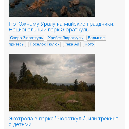
По Южному Уралу на майские праздники.
Национальный парк Зюраткуль.
Озеро Зюраткуль
Хребет Зюраткуль
Большие 
притёсы
Поселок Тюлюк
Река Ай
Фото
Экотропа в парке "Зюраткуль", или трекинг
с детьми