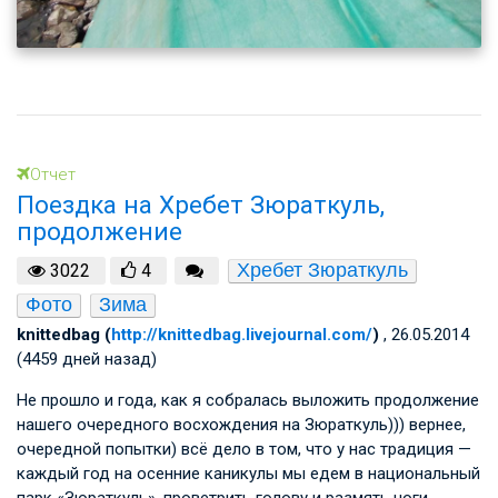
Отчет
Поездка на Хребет Зюраткуль,
продолжение
Хребет Зюраткуль
3022
4
Фото
Зима
knittedbag (
http://knittedbag.livejournal.com/
)
, 26.05.2014
(4459 дней назад)
Не прошло и года, как я собралась выложить продолжение
нашего очередного восхождения на Зюраткуль))) вернее,
очередной попытки) всё дело в том, что у нас традиция —
каждый год на осенние каникулы мы едем в национальный
парк «Зюраткуль». проветрить голову и размять ноги.