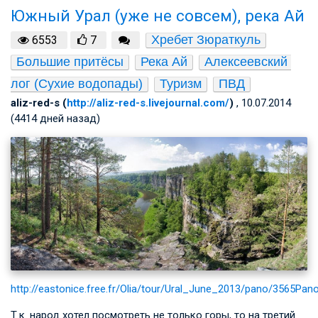
Южный Урал (уже не совсем), река Ай
Хребет Зюраткуль
6553
7
Большие притёсы
Река Ай
Алексеевский 
лог (Сухие водопады)
Туризм
ПВД
aliz-red-s (
http://aliz-red-s.livejournal.com/
)
, 10.07.2014
(4414 дней назад)
http://eastonice.free.fr/Olia/tour/Ural_June_2013/pano/3565Pan
Т.к. народ хотел посмотреть не только горы, то на третий