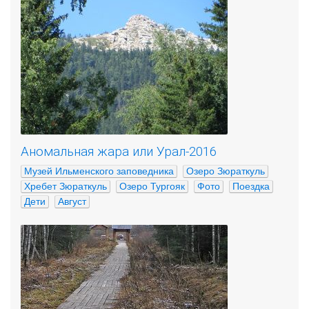
Аномальная жара или Урал-2016
Музей Ильменского заповедника
Озеро Зюраткуль
Хребет Зюраткуль
Озеро Тургояк
Фото
Поездка
Дети
Август