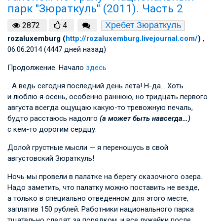
парк "Зюраткуль" (2011). Часть 2
Хребет Зюраткуль
2872
4
rozaluxemburg (
http://rozaluxemburg.livejournal.com/
)
,
06.06.2014 (4447 дней назад)
Продолжение. Начало
здесь
…А ведь сегодня последний день лета! Н-да… Хоть
и люблю я осень, особенно раннюю, но тридцать первого
августа всегда ощущаю какую-то тревожную печаль,
будто расстаюсь надолго
(а может быть навсегда…)
с кем-то дорогим сердцу.
Долой грустные мысли — я переношусь в свой
августовский Зюраткуль!
Ночь мы провели в палатке на берегу сказочного озера.
Надо заметить, что палатку можно поставить не везде,
а только в специально отведенном для этого месте,
заплатив 150 рублей. Работники национального парка
тщательно следят за порядком, и все лужайки после