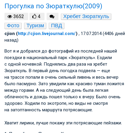
Прогулка по Зюраткулю(2009)
Хребет Зюраткуль
3652
4
Фото
Туризм
ПВД
cjion (
http://cjion.livejournal.com/
)
, 17.07.2014 (4406 дней
назад)
Вот я и добрался до фотографий из последней нашей
поездки в национальный парк «Зюраткуль». Ездили
с одной ночевкой. Поднялись два раза на хребет
Зюраткуль. В первый день погодка подвела — еще
на трассе попали в очень сильный ливень и весь вечер
было пасмурно. Зато увидили как красиво туман ложится
между горами. А на следующий день была легкая
облачность и дождь пошел только к вчеру. Было очень
здорово. Ходили по экотропе, но виды не смотря
на затоптанность маршрута потрясающие.
Хватит лирики, лучше покажу эти потрясающие пейзажи.