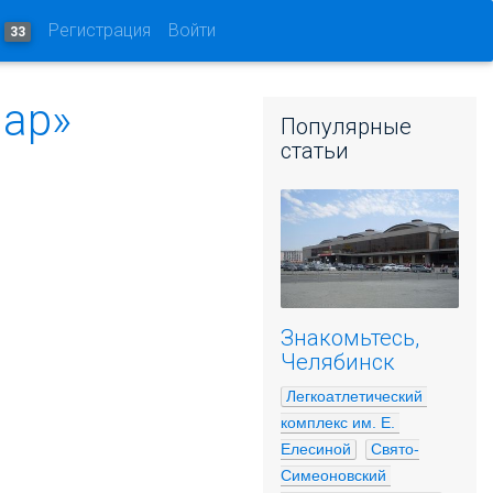
и
Регистрация
Войти
33
нар»
Популярные
статьи
Знакомьтесь,
Челябинск
Легкоатлетический 
комплекс им. Е. 
Елесиной
Свято-
Симеоновский 