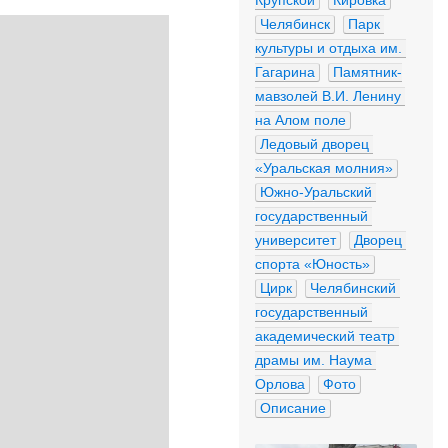
Крупской
Кировка
Челябинск
Парк 
культуры и отдыха им. 
Гагарина
Памятник-
мавзолей В.И. Ленину 
на Алом поле
Ледовый дворец 
«Уральская молния»
Южно-Уральский 
государственный 
университет
Дворец 
спорта «Юность»
Цирк
Челябинский 
государственный 
академический театр 
драмы им. Наума 
Орлова
Фото
Описание