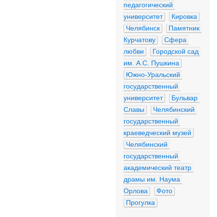
педагогический 
университет
Кировка
Челябинск
Памятник 
Курчатову
Сфера 
любви
Городской сад 
им. А.С. Пушкина
Южно-Уральский 
государственный 
университет
Бульвар 
Славы
Челябинский 
государственный 
краеведческий музей
Челябинский 
государственный 
академический театр 
драмы им. Наума 
Орлова
Фото
Прогулка