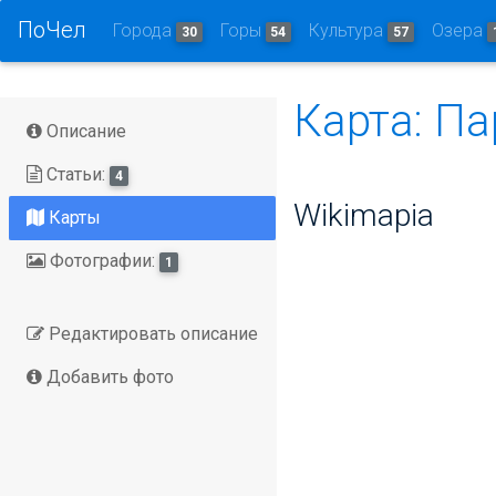
ПоЧел
Города
Горы
Культура
Озера
30
54
57
Карта: П
Описание
Статьи:
4
Wikimapia
Карты
Фотографии:
1
Редактировать описание
Добавить фото