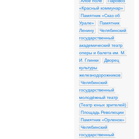
Алое поле
Паровоз 
«Красный коммунар»
Памятник «Сказ об 
Урале»
Памятник 
Ленину
Челябинский 
государственный 
академический театр 
оперы и балета им. М. 
И. Глинки
Дворец 
культуры 
железнодорожников
Челябинский 
государственный 
молодёжный театр 
(Театр юных зрителей)
Площадь Революции
Памятник «Орленок»
Челябинский 
государственный 