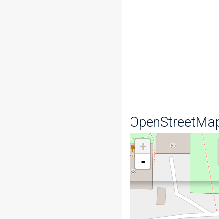
OpenStreetMa
+
-