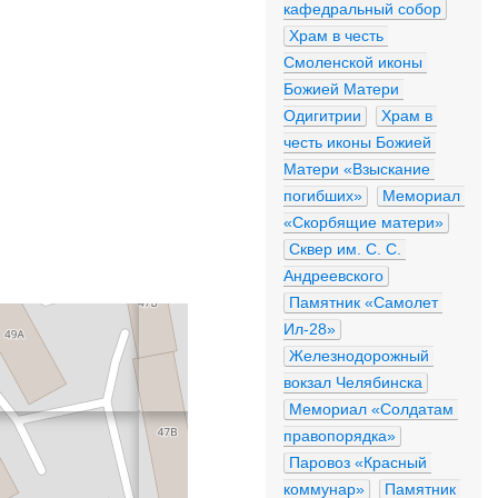
кафедральный собор
Храм в честь 
Смоленской иконы 
Божией Матери 
Одигитрии
Храм в 
честь иконы Божией 
Матери «Взыскание 
погибших»
Мемориал 
«Скорбящие матери»
Сквер им. С. С. 
Андреевского
Памятник «Самолет 
Ил-28»
Железнодорожный 
вокзал Челябинска
Мемориал «Солдатам 
правопорядка»
Паровоз «Красный 
коммунар»
Памятник 