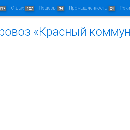
Отдых
Пещеры
Промышленность
Рек
117
127
34
24
аровоз «Красный комму