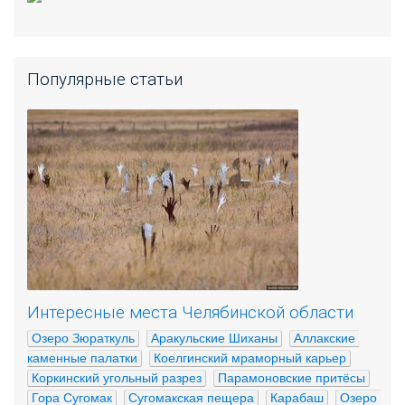
Популярные статьи
Интересные места Челябинской области
Озеро Зюраткуль
Аракульские Шиханы
Аллакские 
каменные палатки
Коелгинский мраморный карьер
Коркинский угольный разрез
Парамоновские притёсы
Гора Сугомак
Сугомакская пещера
Карабаш
Озеро 