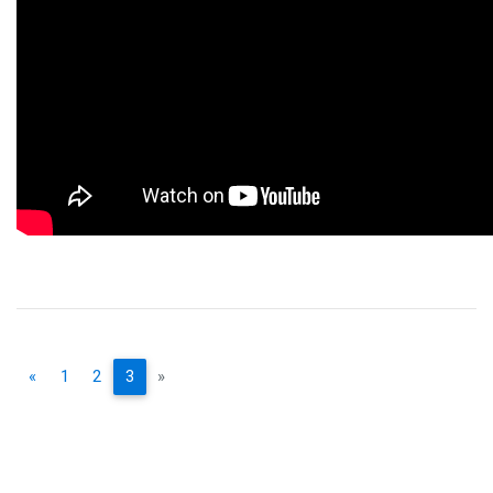
«
1
2
3
»