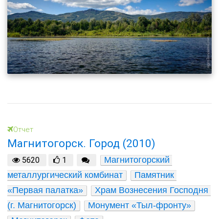
Отчет
Магнитогорск. Город (2010)
Магнитогорский 
5620
1
металлургический комбинат
Памятник 
«Первая палатка»
Храм Вознесения Господня 
(г. Магнитогорск)
Монумент «Тыл-фронту»