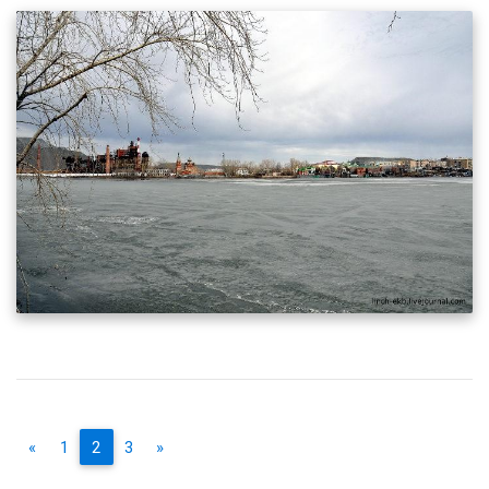
«
1
2
3
»