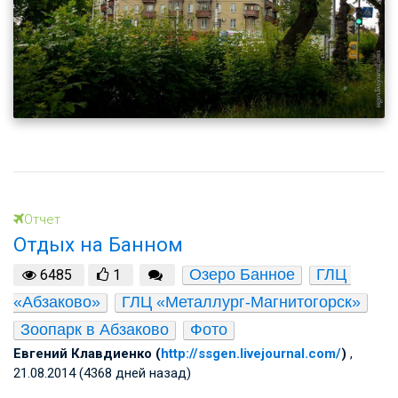
Отчет
Отдых на Банном
Озеро Банное
ГЛЦ 
6485
1
«Абзаково»
ГЛЦ «Металлург-Магнитогорск»
Зоопарк в Абзаково
Фото
Евгений Клавдиенко (
http://ssgen.livejournal.com/
)
,
21.08.2014 (4368 дней назад)