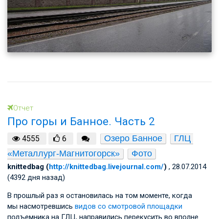
Отчет
Про горы и Банное. Часть 2
Озеро Банное
ГЛЦ 
4555
6
«Металлург-Магнитогорск»
Фото
knittedbag (
http://knittedbag.livejournal.com/
)
, 28.07.2014
(4392 дня назад)
В прошлый раз я остановилась на том моменте, когда
мы насмотревшись
видов со смотровой площадки
подъемника на ГЛЦ, направились перекусить во вполне