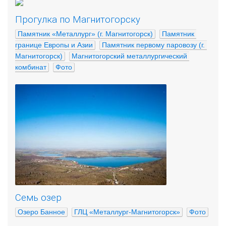
Прогулка по Магнитогорску
Памятник «Металлург» (г. Магнитогорск)
Памятник 
границе Европы и Азии
Памятник первому паровозу (г. 
Магнитогорск)
Магнитогорский металлургический 
комбинат
Фото
Семь озер
Озеро Банное
ГЛЦ «Металлург-Магнитогорск»
Фото