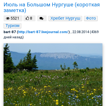
Июль на Большом Нургуше (короткая
заметка)
Хребет Нургуш
Фото
5521
8
Туризм
bart-87 (
http://bart-87.livejournal.com/
)
, 22.08.2014 (4369
дней назад)