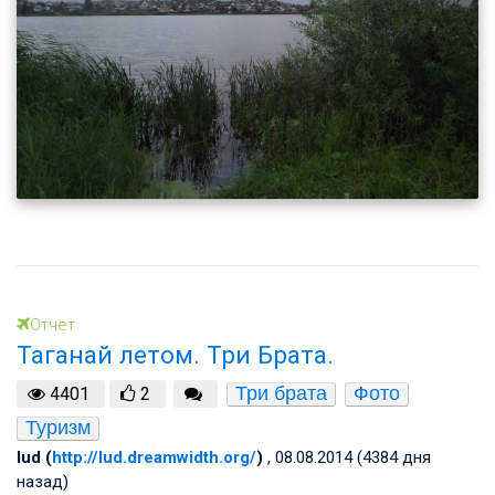
Отчет
Таганай летом. Три Брата.
Три брата
Фото
4401
2
Туризм
lud (
http://lud.dreamwidth.org/
)
, 08.08.2014 (4384 дня
назад)