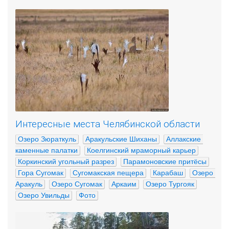
Интересные места Челябинской области
Озеро Зюраткуль
Аракульские Шиханы
Аллакские 
каменные палатки
Коелгинский мраморный карьер
Коркинский угольный разрез
Парамоновские притёсы
Гора Сугомак
Сугомакская пещера
Карабаш
Озеро 
Аракуль
Озеро Сугомак
Аркаим
Озеро Тургояк
Озеро Увильды
Фото