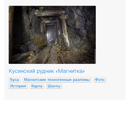
Кусинский рудник «Магнитка»
Куса
Магнитские техногенные разломы
Фото
История
Карта
Шахты