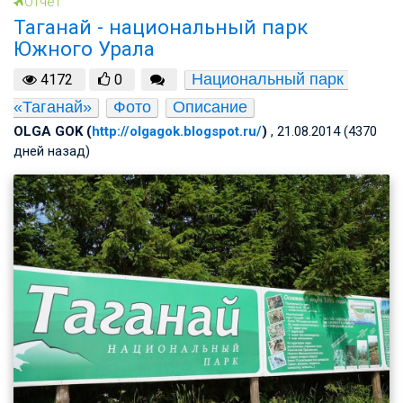
Отчет
Таганай - национальный парк
Южного Урала
Национальный парк 
4172
0
«Таганай»
Фото
Описание
OLGA GOK (
http://olgagok.blogspot.ru/
)
, 21.08.2014 (4370
дней назад)