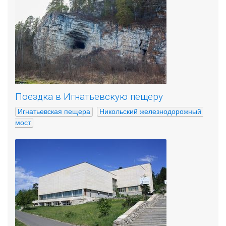
Поездка в Игнатьевскую пещеру
Игнатьевская пещера
Никольский железнодорожный 
мост