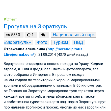
Отчет
Прогулка на Зюраткуль
Национальный парк 
5330
1
«Зюраткуль»
Фото
Туризм
ПВД
Отражение апельсина (
http://serendipitous-
t.livejournal.com/
)
, 21.08.2014 (4370 дней назад)
Вернулся из очередного пешего похода по Уралу. Ходили
втроем, я, Юля и Федя, без Светы и фотоаппарата, все
фото собраны с Интернета. В прошлом походе
на мы ходили по территории с хорошо маркированными
тропами и оборудованными стоянками. В 60 километрах
от Таганая на Зюраткуле маркировка троп теряется через
каждый третий столб, а генштабовская карта, также
и собственная туристская карта нац. парка Зюраткуль врут
про наличие тропинок и просек, многие из них заросли или