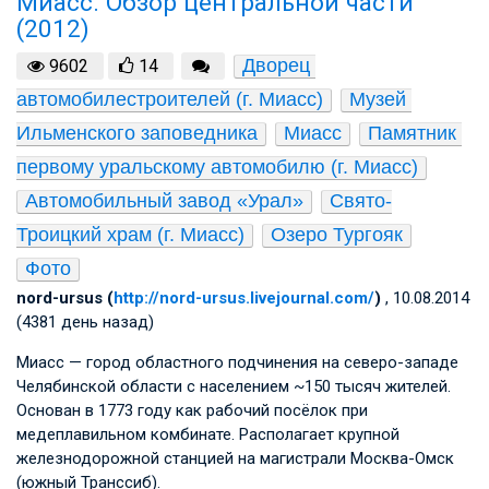
Миасс. Обзор центральной части
(2012)
Дворец 
9602
14
автомобилестроителей (г. Миасс)
Музей 
Ильменского заповедника
Миасс
Памятник 
первому уральскому автомобилю (г. Миасс)
Автомобильный завод «Урал»
Свято-
Троицкий храм (г. Миасс)
Озеро Тургояк
Фото
nord-ursus (
http://nord-ursus.livejournal.com/
)
, 10.08.2014
(4381 день назад)
Миасс — город областного подчинения на северо-западе
Челябинской области с населением ~150 тысяч жителей.
Основан в 1773 году как рабочий посёлок при
медеплавильном комбинате. Располагает крупной
железнодорожной станцией на магистрали Москва-Омск
(южный Транссиб).