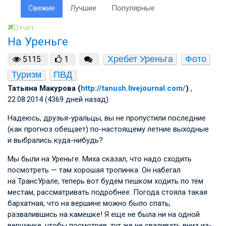
Свежие
Лучшие
Популярные
Отчет
На Уреньге
Хребет Уреньга
Фото
5115
1
Туризм
ПВД
Татьяна Макурова (
http://tanush.livejournal.com/
)
,
22.08.2014 (4369 дней назад)
Надеюсь, друзья-уральцы, вы не пропустили последние
(как прогноз обещает) по-настоящему летние выходные
и выбрались куда-нибудь?
Мы были на Уреньге. Миха сказал, что надо сходить
посмотреть — там хорошая тропинка. Он набегал
на ТрансУрале, теперь вот будем пешком ходить по тем
местам, рассматривать подробнее. Погода стояла такая
бархатная, что на вершине можно было спать,
развалившись на камешке! Я еще не была ни на одной
вершинке, чтобы посмотрев, тут же не сваливать вниз из-