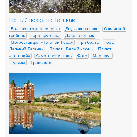
Пеший поход по Таганаю
Большая каменная река
Двуглавая сопка
Откликной 
гребень
Гора Круглица
Долина сказок
Метеостанция «Таганай-Гора»
Три брата
Гора 
Дальний Таганай
Приют «Белый ключ»
Приют 
«Таганай»
Ахматовская копь
Фото
Маршрут
Туризм
Транспорт