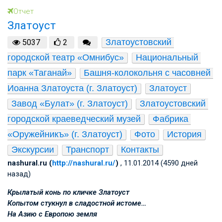
Отчет
Златоуст
Златоустовский 
5037
2
городской театр «Омнибус»
Национальный 
парк «Таганай»
Башня-колокольня с часовней 
Иоанна Златоуста (г. Златоуст)
Златоуст
Завод «Булат» (г. Златоуст)
Златоустовский 
городской краеведческий музей
Фабрика 
«Оружейникъ» (г. Златоуст)
Фото
История
Экскурсии
Транспорт
Контакты
nashural.ru (
http://nashural.ru/
)
, 11.01.2014 (4590 дней
назад)
Крылатый конь по кличке Златоуст
Копытом стукнул в сладостной истоме…
На Азию с Европою земля