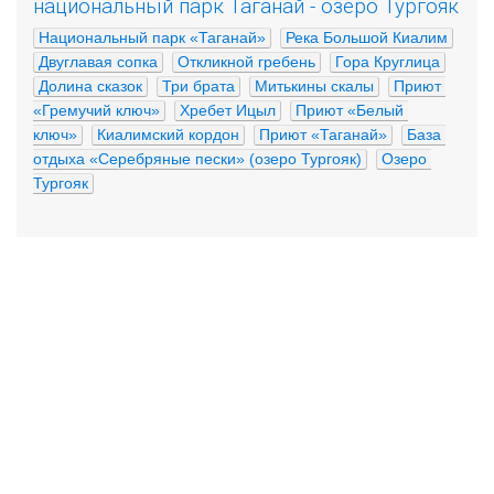
национальный парк Таганай - озеро Тургояк
Национальный парк «Таганай»
Река Большой Киалим
Двуглавая сопка
Откликной гребень
Гора Круглица
Долина сказок
Три брата
Митькины скалы
Приют 
«Гремучий ключ»
Хребет Ицыл
Приют «Белый 
ключ»
Киалимский кордон
Приют «Таганай»
База 
отдыха «Серебряные пески» (озеро Тургояк)
Озеро 
Тургояк