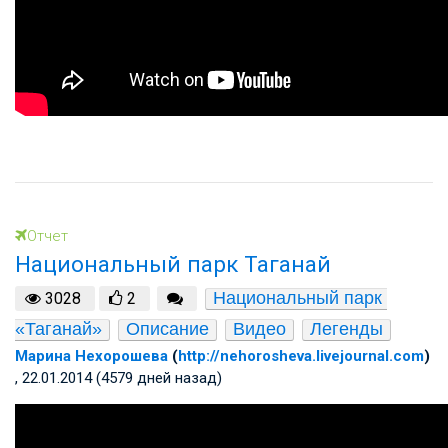
Отчет
Национальный парк Таганай
Национальный парк 
3028
2
«Таганай»
Описание
Видео
Легенды
Марина Нехорошева
(
http://nehorosheva.livejournal.com
)
, 22.01.2014 (4579 дней назад)