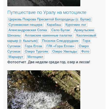
Путешествие по Уралу на мотоцикле
Церковь Покрова Пресвятой Богородицы (с. Булзи)
Сугомакская пещера
Карабаш
Курочкин лог
Александровская Сопка
Село Булзи
Аракульские 
Шиханы
Аллакские каменные палатки
Каолиновый 
карьер (г. Кыштым)
Поселок Слюдорудник
Гора 
Сугомак
Гора Егоза
ГЛК «Гора Егоза»
Озеро 
Сугомак
Озеро Тургояк
Озеро Увильды
Фото
Маршрут
Мотоцикл
Фотоотчет. Две недели среди гор, озер и лесов!