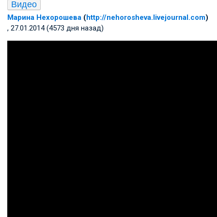
Видео
Марина Нехорошева
(
http://nehorosheva.livejournal.com
)
, 27.01.2014 (4573 дня назад)