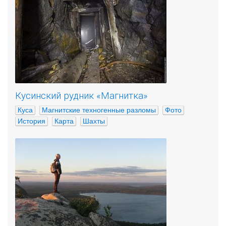
Кусинский рудник «Магнитка»
Куса
Магнитские техногенные разломы
Фото
История
Карта
Шахты