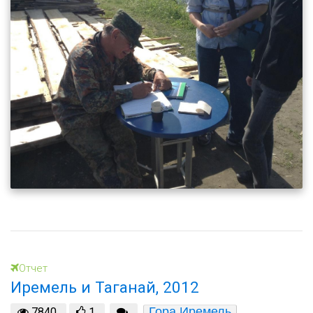
Отчет
Иремель и Таганай, 2012
Гора Иремель
7840
1