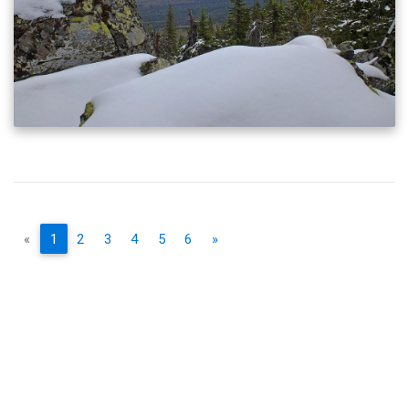
«
1
2
3
4
5
6
»