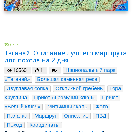
Отчет
Таганай. Описание лучшего маршрута
для похода на 2 дня
Национальный парк 
16560
1
«Таганай»
Большая каменная река
Двуглавая сопка
Откликной гребень
Гора 
Круглица
Приют «Гремучий ключ»
Приют 
«Белый ключ»
Митькины скалы
Фото
Палатка
Маршрут
Описание
ПВД
Поход
Координаты