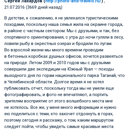
Сергей Лахардов (
http://photo-and-travels.ru/
)
,
21.07.2016 (3669 дней назад)
В детстве, к сожалению, я не увлекался туристическими
походами, поскольку наша семья жила на окраине города,
в районе с частным сектором. Мы с друзьями, и так, без
спортивного ориентирования, с утра до ночи гуляли в лесу,
ловили рыбу в окрестных озерах и бродили по лугам.
Во взрослой жизни мы много времени проводим
в бетонных коробках душных офисов, хочется развеяться
на природе. Летом 2009 и 2010 годов мы с друзьями
совершили две экспедиции на Южный Урал — походы
выходного дня по горам национального парка Таганай, что
в Челябинской области. Долгое время я не хотел
публиковать отчет, поскольку тогда мы не умели еще
фотографировать, и фото не впечатляют, а портить
зрителям восприятие от этого волшебного места мне
не хотелось. Все же, у меня много информации и нужно
ею поделиться с теми, кто захочет отдохнуть в горах,
поэтому сегодня я расскажу, о том, каким маршрутом
следует пойти, чтобы увидеть самые красивые места