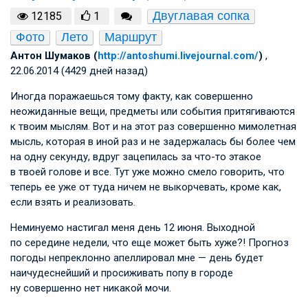
Двуглавая сопка
12185
1
Фото
Лето
Маршрут
Антон Шумаков (
http://antoshumi.livejournal.com/
)
,
22.06.2014 (4429 дней назад)
Иногда поражаешься тому факту, как совершенно
неожиданные вещи, предметы или события притягиваются
к твоим мыслям. Вот и на этот раз совершенно мимолетная
мысль, которая в иной раз и не задержалась бы более чем
на одну секунду, вдруг зацепилась за что-то этакое
в твоей голове и все. Тут уже можно смело говорить, что
теперь ее уже от туда ничем не выкорчевать, кроме как,
если взять и реализовать.
Неминуемо настигал меня день 12 июня. Выходной
по середине недели, что еще может быть хуже?! Прогноз
погоды непреклонно апеллировал мне — день будет
наичудеснейший и просиживать попу в городе
ну совершенно нет никакой мочи.