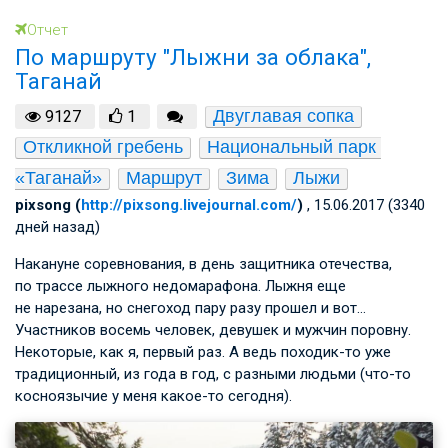
Отчет
По маршруту "Лыжни за облака",
Таганай
Двуглавая сопка
9127
1
Откликной гребень
Национальный парк 
«Таганай»
Маршрут
Зима
Лыжи
pixsong (
http://pixsong.livejournal.com/
)
, 15.06.2017 (3340
дней назад)
Накануне соревнования, в день защитника отечества,
по трассе лыжного недомарафона. Лыжня еще
не нарезана, но снегоход пару разу прошел и вот…
Участников восемь человек, девушек и мужчин поровну.
Некоторые, как я, первый раз. А ведь походик-то уже
традиционный, из года в год, с разными людьми (что-то
косноязычие у меня какое-то сегодня).