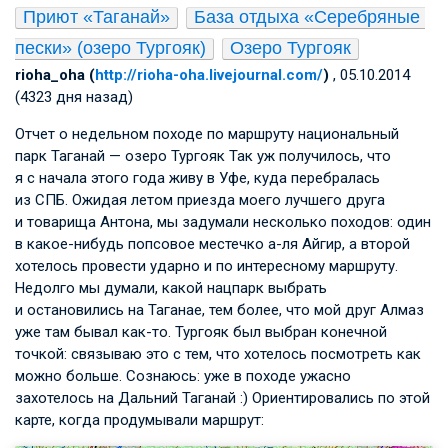
Приют «Таганай»
База отдыха «Серебряные 
пески» (озеро Тургояк)
Озеро Тургояк
rioha_oha (
http://rioha-oha.livejournal.com/
)
, 05.10.2014
(4323 дня назад)
Отчет о недельном походе по маршруту национальный
парк Таганай — озеро Тургояк Так уж получилось, что
я с начала этого года живу в Уфе, куда перебралась
из СПБ. Ожидая летом приезда моего лучшего друга
и товарища Антона, мы задумали несколько походов: один
в какое-нибудь попсовое местечко а-ля Айгир, а второй
хотелось провести ударно и по интересному маршруту.
Недолго мы думали, какой нацпарк выбрать
и остановились на Таганае, тем более, что мой друг Алмаз
уже там бывал как-то. Тургояк был выбран конечной
точкой: связываю это с тем, что хотелось посмотреть как
можно больше. Сознаюсь: уже в походе ужасно
захотелось на Дальний Таганай :) Ориентировались по этой
карте, когда продумывали маршрут: