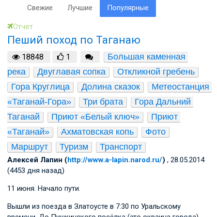
Свежие
Лучшие
Популярные
Отчет
Пеший поход по Таганаю
Большая каменная 
18848
1
река
Двуглавая сопка
Откликной гребень
Гора Круглица
Долина сказок
Метеостанция 
«Таганай-Гора»
Три брата
Гора Дальний 
Таганай
Приют «Белый ключ»
Приют 
«Таганай»
Ахматовская копь
Фото
Маршрут
Туризм
Транспорт
Алексей Лапин (
http://www.a-lapin.narod.ru/
)
, 28.05.2014
(4453 дня назад)
11 июня. Начало пути.
Вышли из поезда в Златоусте в 7:30 по Уральскому
времени. До Пушкинского посёлка (это окраина города),