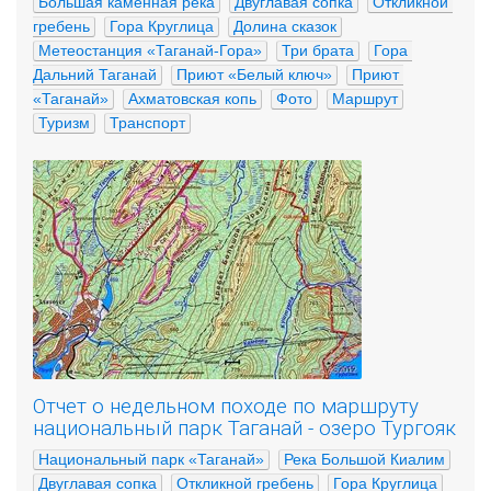
Большая каменная река
Двуглавая сопка
Откликной 
гребень
Гора Круглица
Долина сказок
Метеостанция «Таганай-Гора»
Три брата
Гора 
Дальний Таганай
Приют «Белый ключ»
Приют 
«Таганай»
Ахматовская копь
Фото
Маршрут
Туризм
Транспорт
Отчет о недельном походе по маршруту
национальный парк Таганай - озеро Тургояк
Национальный парк «Таганай»
Река Большой Киалим
Двуглавая сопка
Откликной гребень
Гора Круглица