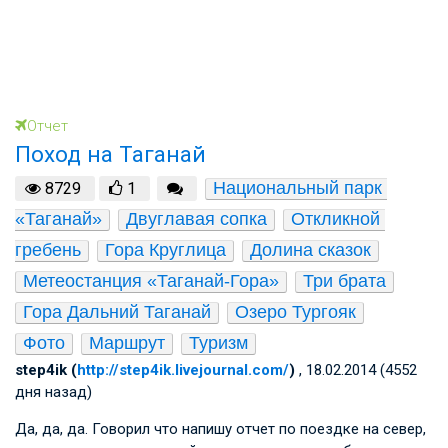
Отчет
Поход на Таганай
Национальный парк 
8729
1
«Таганай»
Двуглавая сопка
Откликной 
гребень
Гора Круглица
Долина сказок
Метеостанция «Таганай-Гора»
Три брата
Гора Дальний Таганай
Озеро Тургояк
Фото
Маршрут
Туризм
step4ik (
http://step4ik.livejournal.com/
)
, 18.02.2014 (4552
дня назад)
Да, да, да. Говорил что напишу отчет по поездке на север,