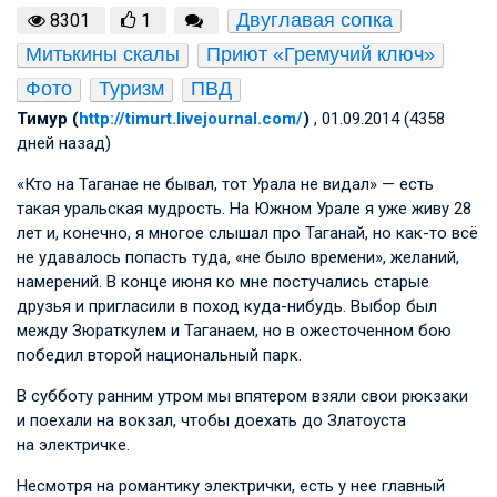
Двуглавая сопка
8301
1
Митькины скалы
Приют «Гремучий ключ»
Фото
Туризм
ПВД
Тимур (
http://timurt.livejournal.com/
)
, 01.09.2014 (4358
дней назад)
«Кто на Таганае не бывал, тот Урала не видал» — есть
такая уральская мудрость. На Южном Урале я уже живу 28
лет и, конечно, я многое слышал про Таганай, но как-то всё
не удавалось попасть туда, «не было времени», желаний,
намерений. В конце июня ко мне постучались старые
друзья и пригласили в поход куда-нибудь. Выбор был
между Зюраткулем и Таганаем, но в ожесточенном бою
победил второй национальный парк.
В субботу ранним утром мы впятером взяли свои рюкзаки
и поехали на вокзал, чтобы доехать до Златоуста
на электричке.
Несмотря на романтику электрички, есть у нее главный