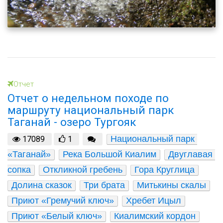
Отчет
Отчет о недельном походе по
маршруту национальный парк
Таганай - озеро Тургояк
Национальный парк 
17089
1
«Таганай»
Река Большой Киалим
Двуглавая 
сопка
Откликной гребень
Гора Круглица
Долина сказок
Три брата
Митькины скалы
Приют «Гремучий ключ»
Хребет Ицыл
Приют «Белый ключ»
Киалимский кордон