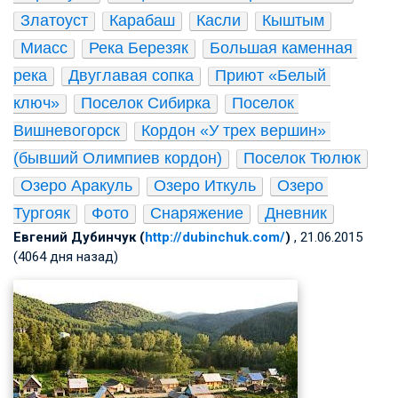
Златоуст
Карабаш
Касли
Кыштым
Миасс
Река Березяк
Большая каменная 
река
Двуглавая сопка
Приют «Белый 
ключ»
Поселок Сибирка
Поселок 
Вишневогорск
Кордон «У трех вершин» 
(бывший Олимпиев кордон)
Поселок Тюлюк
Озеро Аракуль
Озеро Иткуль
Озеро 
Тургояк
Фото
Снаряжение
Дневник
Евгений Дубинчук (
http://dubinchuk.com/
)
, 21.06.2015
(4064 дня назад)