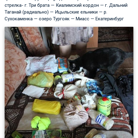
стрелка- г. Три брата — Киалимский кордон — г. Дальний
Таганай (радиально) — Ицыльские ельники — р.
Сухокаменка — озеро Тургояк — Миасс — Екатеринбург