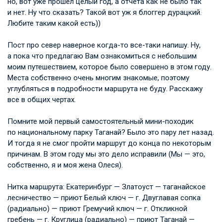
но, вот уже прошел целый год, а отчета как не было так
и нет. Ну что сказать? Такой вот уж я блоггер дурацкий.
Любите таким какой есть))
Пост про север наверное когда-то все-таки напишу. Ну,
а пока что предлагаю Вам ознакомиться с небольшим
моим путешествием, которое было совершено в этом году.
Места собственно очень многим знакомые, поэтому
углубляться в подробности маршрута не буду. Расскажу
все в общих чертах.
Помните мой первый самостоятельный мини-походик
по национальному парку Таганай? Было это пару лет назад.
И тогда я не смог пройти маршрут до конца по некоторым
причинам. В этом году мы это дело исправили (Мы — это,
собственно, я и моя жена Олеся).
Нитка маршрута: Екатеринбург — Златоуст — таганайское
лесничество — приют Белый ключ — г. Двуглавая сопка
(радиально) — приют Гремучий ключ — г. Откликной
гребень — г. Круглица (радиально) — приют Таганай —