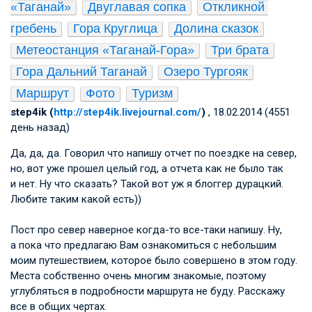
«Таганай»
Двуглавая сопка
Откликной 
гребень
Гора Круглица
Долина сказок
Метеостанция «Таганай-Гора»
Три брата
Гора Дальний Таганай
Озеро Тургояк
Маршрут
Фото
Туризм
step4ik (
http://step4ik.livejournal.com/
)
, 18.02.2014 (4551
день назад)
Да, да, да. Говорил что напишу отчет по поездке на север,
но, вот уже прошел целый год, а отчета как не было так
и нет. Ну что сказать? Такой вот уж я блоггер дурацкий.
Любите таким какой есть))
Пост про север наверное когда-то все-таки напишу. Ну,
а пока что предлагаю Вам ознакомиться с небольшим
моим путешествием, которое было совершено в этом году.
Места собственно очень многим знакомые, поэтому
углубляться в подробности маршрута не буду. Расскажу
все в общих чертах.