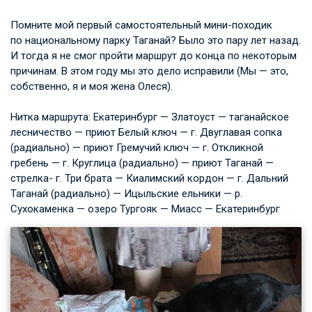
Помните мой первый самостоятельный мини-походик
по национальному парку Таганай? Было это пару лет назад.
И тогда я не смог пройти маршрут до конца по некоторым
причинам. В этом году мы это дело исправили (Мы — это,
собственно, я и моя жена Олеся).
Нитка маршрута: Екатеринбург — Златоуст — таганайское
лесничество — приют Белый ключ — г. Двуглавая сопка
(радиально) — приют Гремучий ключ — г. Откликной
гребень — г. Круглица (радиально) — приют Таганай —
стрелка- г. Три брата — Киалимский кордон — г. Дальний
Таганай (радиально) — Ицыльские ельники — р.
Сухокаменка — озеро Тургояк — Миасс — Екатеринбург