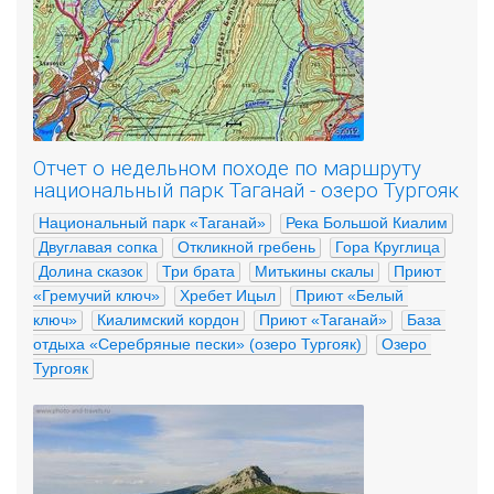
Отчет о недельном походе по маршруту
национальный парк Таганай - озеро Тургояк
Национальный парк «Таганай»
Река Большой Киалим
Двуглавая сопка
Откликной гребень
Гора Круглица
Долина сказок
Три брата
Митькины скалы
Приют 
«Гремучий ключ»
Хребет Ицыл
Приют «Белый 
ключ»
Киалимский кордон
Приют «Таганай»
База 
отдыха «Серебряные пески» (озеро Тургояк)
Озеро 
Тургояк