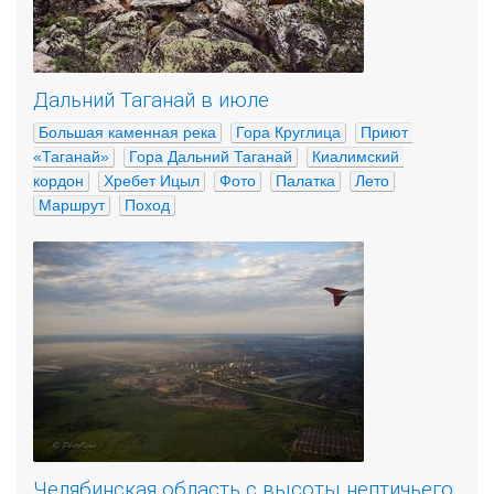
Дальний Таганай в июле
Большая каменная река
Гора Круглица
Приют 
«Таганай»
Гора Дальний Таганай
Киалимский 
кордон
Хребет Ицыл
Фото
Палатка
Лето
Маршрут
Поход
Челябинская область с высоты нептичьего