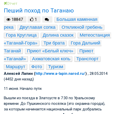
Отчет
Пеший поход по Таганаю
Большая каменная 
18847
1
река
Двуглавая сопка
Откликной гребень
Гора Круглица
Долина сказок
Метеостанция 
«Таганай-Гора»
Три брата
Гора Дальний 
Таганай
Приют «Белый ключ»
Приют 
«Таганай»
Ахматовская копь
Транспорт
Маршрут
Фото
Туризм
Алексей Лапин (
http://www.a-lapin.narod.ru/
)
, 28.05.2014
(4452 дня назад)
11 июня. Начало пути.
Вышли из поезда в Златоусте в 7:30 по Уральскому
времени. До Пушкинского посёлка (это окраина города),
за которым начинается национальный парк добрались