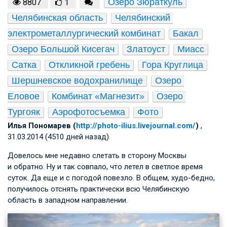
Озеро Зюраткуль
8807
1
Челябинская область
Челябинский 
электрометаллургический комбинат
Бакал
Озеро Большой Кисегач
Златоуст
Миасс
Сатка
Откликной гребень
Гора Круглица
Шершневское водохранилище
Озеро 
Еловое
Комбинат «Магнезит»
Озеро 
Тургояк
Аэрофотосъемка
Фото
Илья Пономарев (
http://photo-ilius.livejournal.com/
)
,
31.03.2014 (4510 дней назад)
Довелось мне недавно слетать в сторону Москвы
и обратно. Ну и так совпало, что летел в светлое время
суток. Да еще и с погодой повезло. В общем, худо-бедно,
получилось отснять практически всю Челябинскую
область в западном направлении.