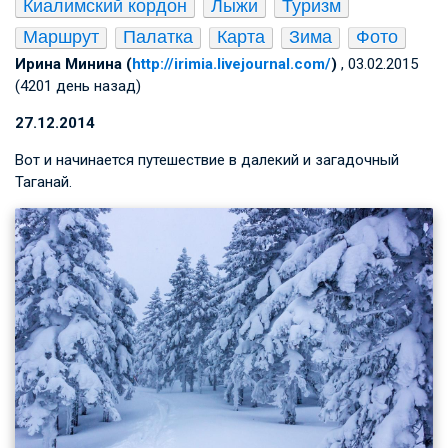
Киалимский кордон
Лыжи
Туризм
Маршрут
Палатка
Карта
Зима
Фото
Ирина Минина (
http://irimia.livejournal.com/
)
, 03.02.2015
(4201 день назад)
27.12.2014
Вот и начинается путешествие в далекий и загадочный
Таганай.