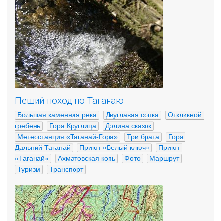
Пеший поход по Таганаю
Большая каменная река
Двуглавая сопка
Откликной 
гребень
Гора Круглица
Долина сказок
Метеостанция «Таганай-Гора»
Три брата
Гора 
Дальний Таганай
Приют «Белый ключ»
Приют 
«Таганай»
Ахматовская копь
Фото
Маршрут
Туризм
Транспорт