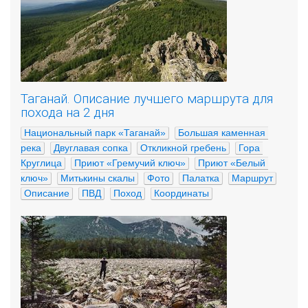
Таганай. Описание лучшего маршрута для
похода на 2 дня
Национальный парк «Таганай»
Большая каменная 
река
Двуглавая сопка
Откликной гребень
Гора 
Круглица
Приют «Гремучий ключ»
Приют «Белый 
ключ»
Митькины скалы
Фото
Палатка
Маршрут
Описание
ПВД
Поход
Координаты