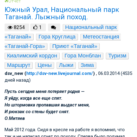
Отчет
Южный Урал, Национальный парк
Таганай. Лыжный поход.
Национальный парк 
8254
1
«Таганай»
Гора Круглица
Метеостанция 
«Таганай-Гора»
Приют «Таганай»
Киалимский кордон
Гора Монблан
Туризм
Маршрут
Цены
Лыжи
Зима
dsv_new (
http://dsv-new.livejournal.com/
)
, 06.03.2014 (4535
дней назад)
Пусть сегодня меня потеряет родня —
Я уйду, когда все еще спят.
Но штормовка пропавшая выдаст меня,
И рюкзак со стены будет снят.
О.Митяев
Май 2012 года. Сидя в кресле на работе я вспомнил, что
так и не написал отчет по походу. Сперва было подумал,