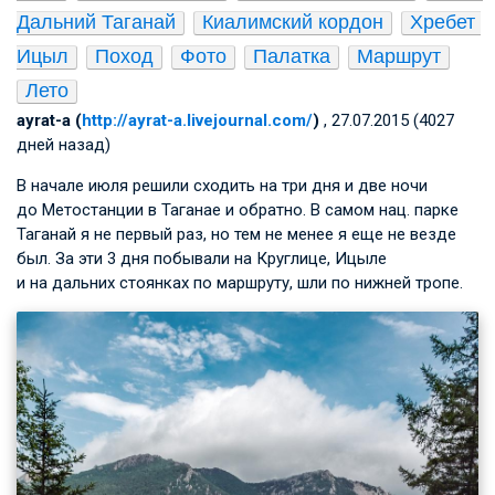
Дальний Таганай
Киалимский кордон
Хребет 
Ицыл
Поход
Фото
Палатка
Маршрут
Лето
ayrat-a (
http://ayrat-a.livejournal.com/
)
, 27.07.2015 (4027
дней назад)
В начале июля решили сходить на три дня и две ночи
до Метостанции в Таганае и обратно. В самом нац. парке
Таганай я не первый раз, но тем не менее я еще не везде
был. За эти 3 дня побывали на Круглице, Ицыле
и на дальних стоянках по маршруту, шли по нижней тропе.