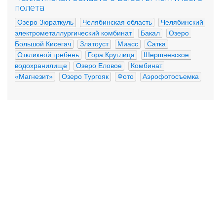
полета
Озеро Зюраткуль
Челябинская область
Челябинский 
электрометаллургический комбинат
Бакал
Озеро 
Большой Кисегач
Златоуст
Миасс
Сатка
Откликной гребень
Гора Круглица
Шершневское 
водохранилище
Озеро Еловое
Комбинат 
«Магнезит»
Озеро Тургояк
Фото
Аэрофотосъемка