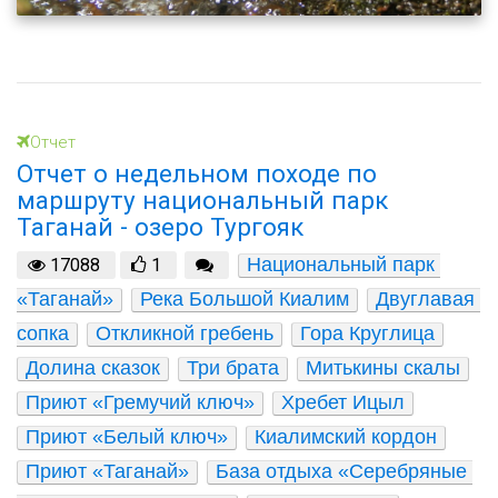
Отчет
Отчет о недельном походе по
маршруту национальный парк
Таганай - озеро Тургояк
Национальный парк 
17088
1
«Таганай»
Река Большой Киалим
Двуглавая 
сопка
Откликной гребень
Гора Круглица
Долина сказок
Три брата
Митькины скалы
Приют «Гремучий ключ»
Хребет Ицыл
Приют «Белый ключ»
Киалимский кордон
Приют «Таганай»
База отдыха «Серебряные 