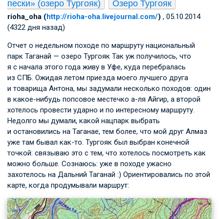
пески» (озеро Тургояк)
Озеро Тургояк
rioha_oha (
http://rioha-oha.livejournal.com/
)
, 05.10.2014
(4322 дня назад)
Отчет о недельном походе по маршруту национальный
парк Таганай — озеро Тургояк Так уж получилось, что
я с начала этого года живу в Уфе, куда перебралась
из СПБ. Ожидая летом приезда моего лучшего друга
и товарища Антона, мы задумали несколько походов: один
в какое-нибудь попсовое местечко а-ля Айгир, а второй
хотелось провести ударно и по интересному маршруту.
Недолго мы думали, какой нацпарк выбрать
и остановились на Таганае, тем более, что мой друг Алмаз
уже там бывал как-то. Тургояк был выбран конечной
точкой: связываю это с тем, что хотелось посмотреть как
можно больше. Сознаюсь: уже в походе ужасно
захотелось на Дальний Таганай :) Ориентировались по этой
карте, когда продумывали маршрут: