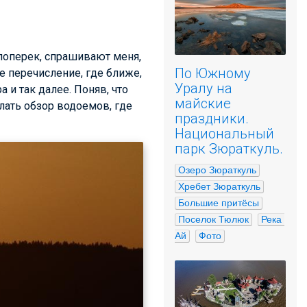
 поперек, спрашивают меня,
По Южному
е перечисление, где ближе,
Уралу на
 и так далее. Поняв, что
майские
лать обзор водоемов, где
праздники.
Национальный
парк Зюраткуль.
Озеро Зюраткуль
Хребет Зюраткуль
Большие притёсы
Поселок Тюлюк
Река 
Ай
Фото