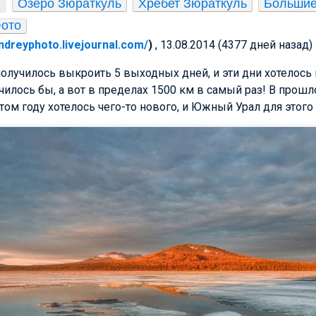
Озеро Зюраткуль
Хребет Зюраткуль
Большие
ото
andreyphoto.livejournal.com/
)
, 13.08.2014 (4377 дней назад)
олучилось выкроить 5 выходных дней, и эти дни хотелось 
чилось бы, а вот в пределах 1500 км в самый раз! В прошл
этом году хотелось чего-то нового, и Южный Урал для этого