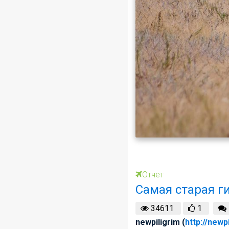
Отчет
Самая старая г
34611
1
newpiligrim (
http://newp