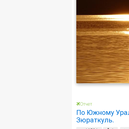
Отчет
По Южному Урал
Зюраткуль.