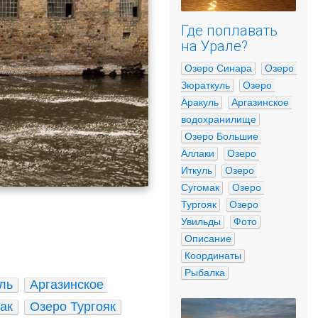
Где поплавать
на Урале?
Озеро Синара
Озеро 
Зюраткуль
Озеро 
Аракуль
Аргазинское 
водохранилище
Озеро Большие 
Аллаки
Озеро 
Иткуль
Озеро 
Сугомак
Озеро 
Тургояк
Озеро 
Увильды
Фото
Описание
Координаты
Рыбалка
ль
Аргазинское 
ак
Озеро Тургояк