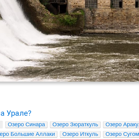
на Урале?
Озеро Синара
Озеро Зюраткуль
Озеро Араку
еро Большие Аллаки
Озеро Иткуль
Озеро Сугом