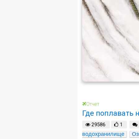
Отчет
Где поплавать 
29586
1
водохранилище
Оз