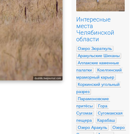
Интересные
места
Челябинской
области
Озеро Зюраткуль
Аракульские Шиханы
Аллакские каменные 
палатки
Коелгинский 
мраморный карьер
Коркинский угольный 
разрез
Парамоновские 
притёсы
Гора 
Сугомак
Сугомакская 
пещера
Карабаш
Озеро Аракуль
Озеро 