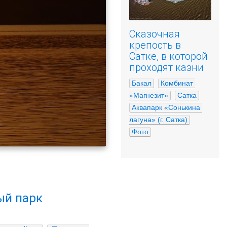
Сказочная
крепость в
Сатке, в которой
проходят казни
Бакал
Комбинат 
«Магнезит»
Сатка
Аквапарк «Сонькина 
лагуна» (г. Сатка)
Фото
ый парк