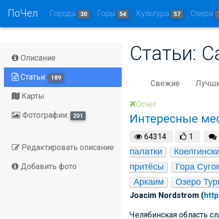
ПоЧел
Города
Горы
Культура
Озера
30
54
57
Статьи: С
Описание
Статьи:
189
Свежие
Лучш
Карты
Отчет
Фотографии:
Интересные мес
201
64314
1
Редактировать описание
палатки
Коелгинск
Добавить фото
притёсы
Гора Суго
Аркаим
Озеро Тур
Joacim Nordstrom (
http
Челябинская область с