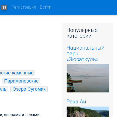
и
Регистрация
Войти
33
Популярные
категории
Национальный
парк
«Зюраткуль»
ские каменные 
Парамоновские 
уль
Озеро Сугомак
Река Ай
, озёрами и лесами.