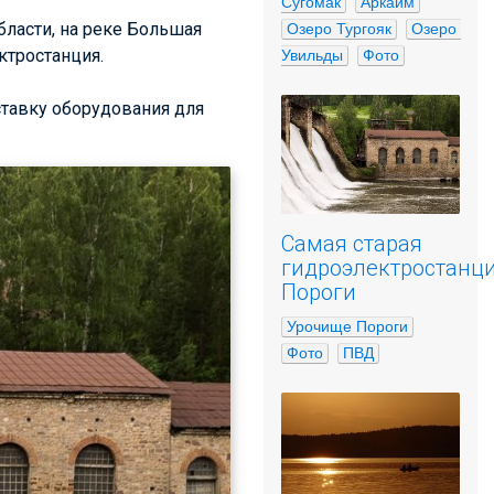
Сугомак
Аркаим
бласти, на реке Большая
Озеро Тургояк
Озеро 
ктростанция.
Увильды
Фото
ставку оборудования для
Самая старая
гидроэлектростанц
Пороги
Урочище Пороги
Фото
ПВД