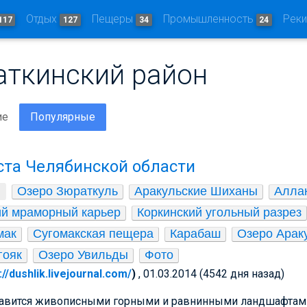
Отдых
Пещеры
Промышленность
Рек
117
127
34
24
аткинский район
ие
Популярные
та Челябинской области
Озеро Зюраткуль
Аракульские Шиханы
Аллак
ий мраморный карьер
Коркинский угольный разрез
мак
Сугомакская пещера
Карабаш
Озеро Арак
гояк
Озеро Увильды
Фото
://dushlik.livejournal.com/
)
, 01.03.2014 (4542 дня назад)
лавится живописными горными и равнинными ландшафтами