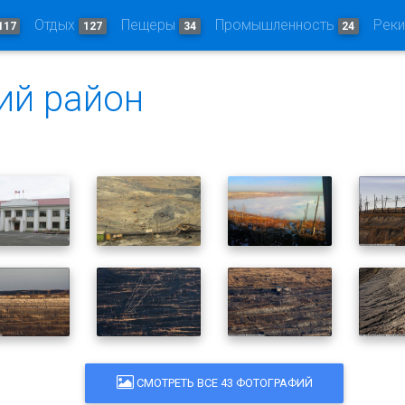
Отдых
Пещеры
Промышленность
Рек
117
127
34
24
ий район
СМОТРЕТЬ ВСЕ 43 ФОТОГРАФИЙ