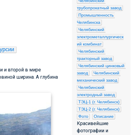
Челябинский 
трубопрокатный завод
Промышленность 
Челябинска
Челябинский 
электрометаллургическ
ий комбинат
урсии
Челябинский 
тракторный завод
Челябинский цинковый 
и и второй в мире
завод
Челябинский 
ловиной ширина. А глубина
механический завод
Челябинский 
электродный завод
ТЭЦ-1 (г. Челябинск)
ТЭЦ-2 (г. Челябинск)
Фото
Описание
Красивейшие
фотографии и