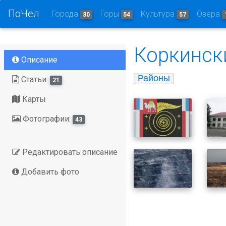
ПоЧел
Города
Горы
Культура
Озера
30
54
57
Коркинск
Описание
Районы
Статьи:
21
Карты
Фотографии:
43
Редактировать описание
Добавить фото