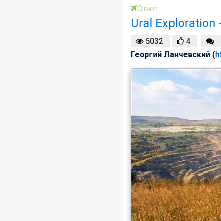
Отчет
Ural Exploratio
5032
4
Георгий Ланчевский (
h