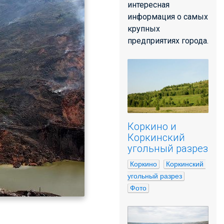
интересная
информация о самых
крупных
предприятиях города.
Коркино и
Коркинский
угольный разрез
Коркино
Коркинский 
угольный разрез
Фото