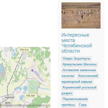
Интересные
места
Челябинской
области
Озеро Зюраткуль
Аракульские Шиханы
Аллакские каменные 
палатки
Коелгинский 
мраморный карьер
Коркинский угольный 
разрез
Парамоновские 
притёсы
Гора 