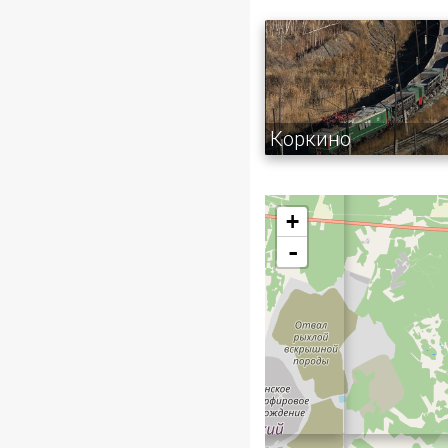
Коркино
+
-