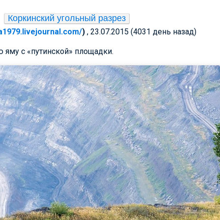
Коркинский угольный разрез
a1979.livejournal.com/
)
, 23.07.2015 (4031 день назад)
 яму с «путинской» площадки.