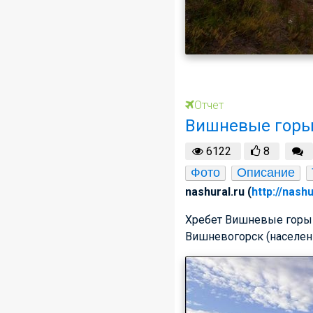
Отчет
Вишневые гор
6122
8
Фото
Описание
nashural.ru (
http://nashu
Хребет Вишневые горы н
Вишневогорск (населени