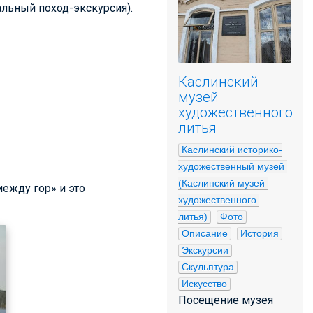
альный поход-экскурсия).
Каслинский
музей
художественного
литья
Каслинский историко-
художественный музей 
(Каслинский музей 
ежду гор» и это
художественного 
литья)
Фото
Описание
История
Экскурсии
Скульптура
Искусство
Посещение музея