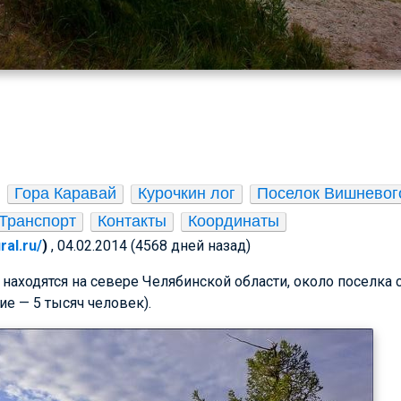
ы
Гора Каравай
Курочкин лог
Поселок Вишневог
Транспорт
Контакты
Координаты
ral.ru/
)
, 04.02.2014 (4568 дней назад)
аходятся на севере Челябинской области, около поселка
е — 5 тысяч человек).