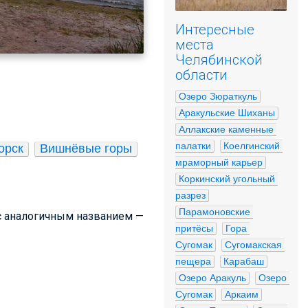
Интересные
места
Челябинской
области
Озеро Зюраткуль
Аракульские Шиханы
Аллакские каменные 
палатки
Коелгинский 
орск
Вишнёвые горы
мраморный карьер
Коркинский угольный 
разрез
Парамоновские 
 с аналогичным названием —
притёсы
Гора 
Сугомак
Сугомакская 
пещера
Карабаш
Озеро Аракуль
Озеро 
Сугомак
Аркаим