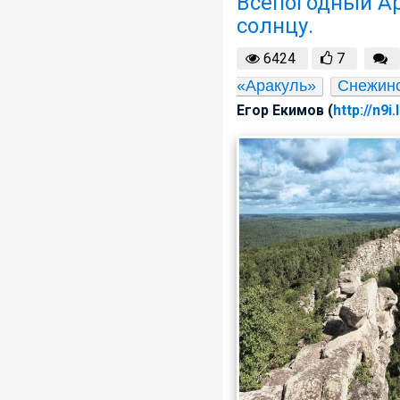
Всепогодный Ар
солнцу.
6424
7
«Аракуль»
Снежин
Егор Екимов (
http://n9i