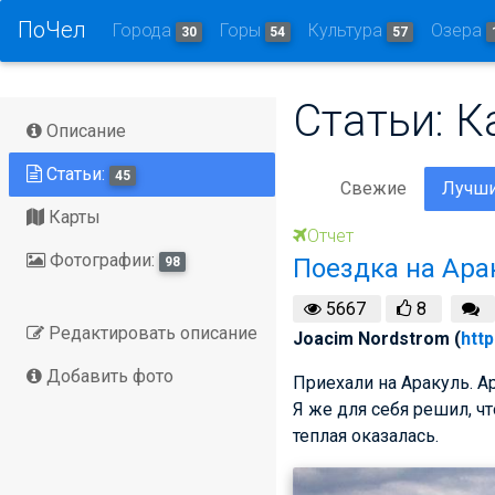
ПоЧел
Города
Горы
Культура
Озера
30
54
57
Статьи: 
Описание
Статьи:
45
Свежие
Лучш
Карты
Отчет
Фотографии:
Поездка на Ара
98
5667
8
Редактировать описание
Joacim Nordstrom (
http
Добавить фото
Приехали на Аракуль. Ар
Я же для себя решил, чт
теплая оказалась.