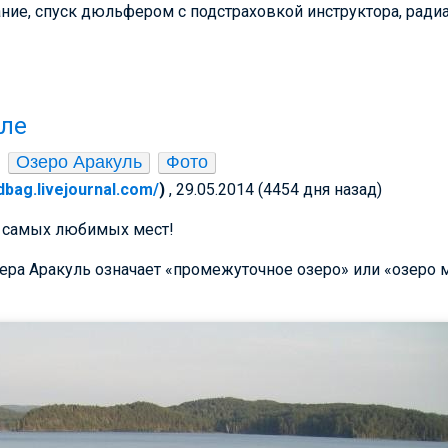
ние, спуск дюльфером с подстраховкой инструктора, ради
уле
Озеро Аракуль
Фото
edbag.livejournal.com/
)
, 29.05.2014 (4454 дня назад)
х самых любимых мест!
ера Аракуль означает «промежуточное озеро» или «озеро м