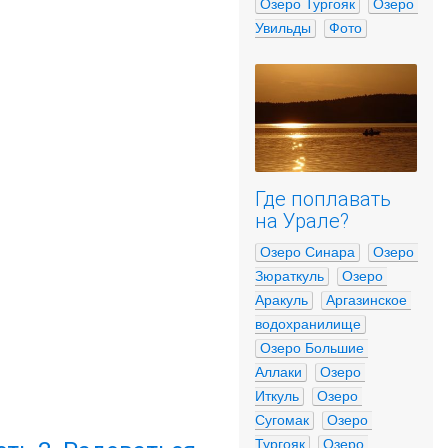
Озеро Тургояк
Озеро 
Увильды
Фото
Где поплавать
на Урале?
Озеро Синара
Озеро 
Зюраткуль
Озеро 
Аракуль
Аргазинское 
водохранилище
Озеро Большие 
Аллаки
Озеро 
Иткуль
Озеро 
Сугомак
Озеро 
Тургояк
Озеро 