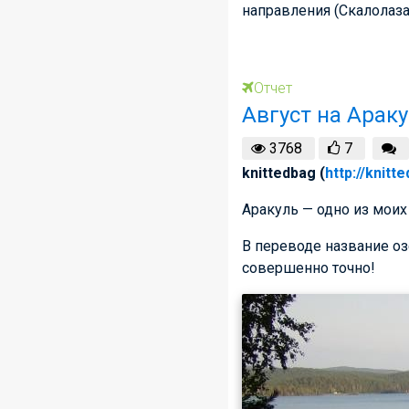
направления (Скалолаза
Отчет
Август на Арак
3768
7
knittedbag (
http://knitt
Аракуль — одно из мои
В переводе название оз
совершенно точно!