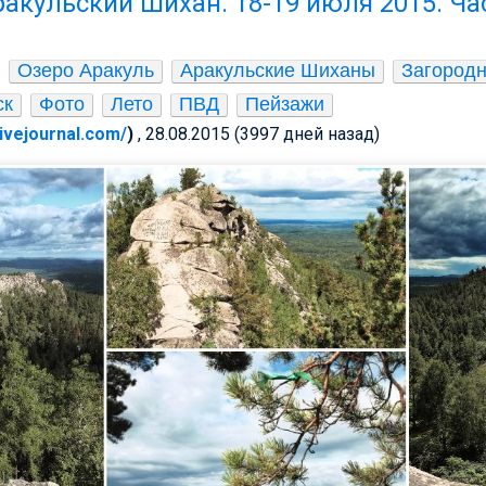
акульский Шихан. 18-19 июля 2015. Час
Озеро Аракуль
Аракульские Шиханы
Загородн
ск
Фото
Лето
ПВД
Пейзажи
.livejournal.com/
)
, 28.08.2015 (3997 дней назад)