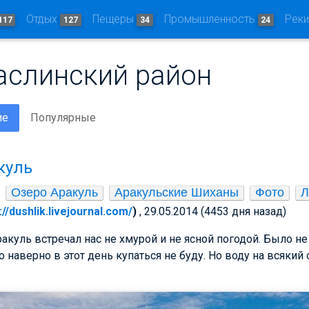
Отдых
Пещеры
Промышленность
Рек
117
127
34
24
Каслинский район
ие
Популярные
куль
Озеро Аракуль
Аракульские Шиханы
Фото
Л
://dushlik.livejournal.com/
)
, 29.05.2014 (4453 дня назад)
акуль встречал нас не хмурой и не ясной погодой. Было не 
о наверно в этот день купаться не буду. Но воду на всякий