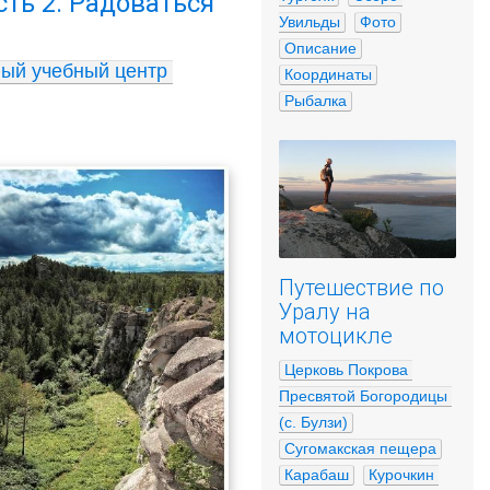
ть 2. Радоваться
Увильды
Фото
Описание
ый учебный центр 
Координаты
Рыбалка
Путешествие по
Уралу на
мотоцикле
Церковь Покрова 
Пресвятой Богородицы 
(с. Булзи)
Сугомакская пещера
Карабаш
Курочкин 