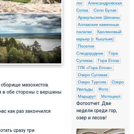
лог
Александровская 
Сопка
Село Булзи
Аракульские Шиханы
Аллакские каменные 
палатки
Каолиновый 
карьер (г. Кыштым)
Поселок 
Слюдорудник
Гора 
Сугомак
Гора Егоза
ГЛК «Гора Егоза»
Озеро Сугомак
Озеро Тургояк
Озеро 
 сборище мазохистов.
Увильды
Фото
ся в обе стороны с вершины
Маршрут
Мотоцикл
Фотоотчет. Две
недели среди гор,
нас как раз закончился
озер и лесов!
тать сразу три