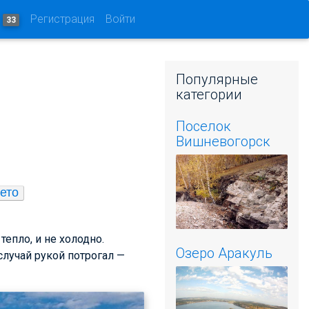
и
Регистрация
Войти
33
Популярные
категории
Поселок
Вишневогорск
ето
тепло, и не холодно.
Озеро Аракуль
 случай рукой потрогал —