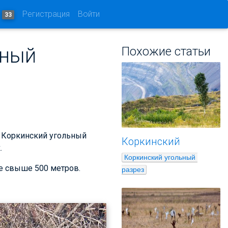
и
Регистрация
Войти
33
ьный
Похожие статьи
ь Коркинский угольный
Коркинский
.
Коркинский угольный 
же свыше 500 метров.
разрез