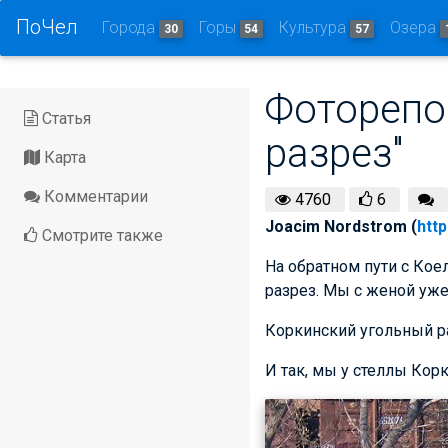
ПоЧел
Города
Горы
Культура
Озера
30
54
57
Фоторепо
Статья
разрез"
Карта
Комментарии
4760
6
Joacim Nordstrom (
http
Смотрите также
На обратном пути с Ко
разрез. Мы с женой уже
Коркинский угольный ра
И так, мы у стеллы Кор