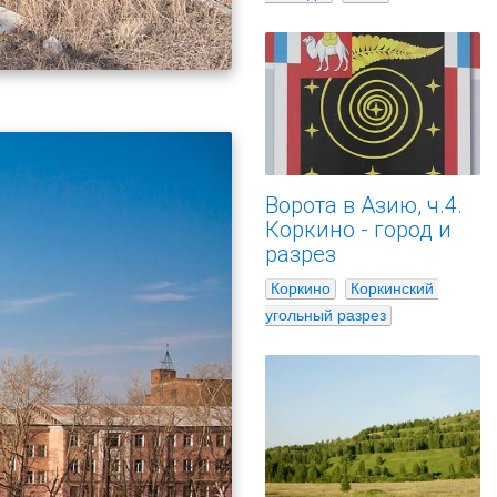
Ворота в Азию, ч.4.
Коркино - город и
разрез
Коркино
Коркинский 
угольный разрез