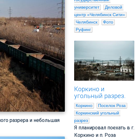
университет
Деловой 
центр «Челябинск Сити»
Челябинск
Фото
Руфинг
Коркино и
угольный разрез.
Коркино
Поселок Роза
Коркинский угольный 
ного разрера и небольшая
разрез
Я планировал поехать в г.
Коркино и п. Роза