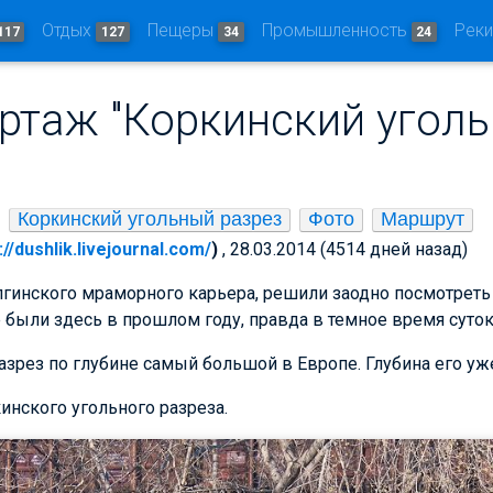
Отдых
Пещеры
Промышленность
Рек
117
127
34
24
ртаж "Коркинский угол
Коркинский угольный разрез
Фото
Маршрут
://dushlik.livejournal.com/
)
, 28.03.2014 (4514 дней назад)
елгинского мраморного карьера, решили заодно посмотрет
 были здесь в прошлом году, правда в темное время суток
зрез по глубине самый большой в Европе. Глубина его у
кинского угольного разреза.