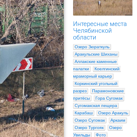
Интересные места
Челябинской
области
Озеро Зюраткуль
Аракульские Шиханы
Аллакские каменные 
палатки
Коелгинский 
мраморный карьер
Коркинский угольный 
разрез
Парамоновские 
притёсы
Гора Сугомак
Сугомакская пещера
Карабаш
Озеро Аракуль
Озеро Сугомак
Аркаим
Озеро Тургояк
Озеро 
Увильды
Фото