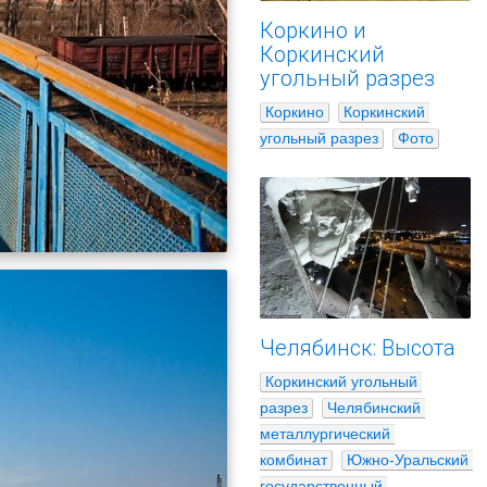
Коркино и
Коркинский
угольный разрез
Коркино
Коркинский 
угольный разрез
Фото
Челябинск: Высота
Коркинский угольный 
разрез
Челябинский 
металлургический 
комбинат
Южно-Уральский 
государственный 