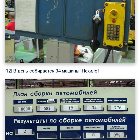
[12] В день собирается 34 машины! Нехило!