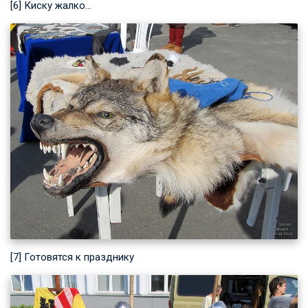
[6] Киску жалко…
[7] Готовятся к празднику