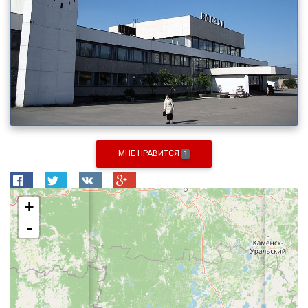
МНЕ НРАВИТСЯ
1
+
-