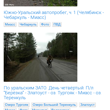
Южно-Уральский автопробег, ч. 1 (Челябинск -
Чебаркуль - Миасс)
Миасс
Чебаркуль
Фото
ПВД
По уральским ЗАТО. День четвёртый. П/л
"Берёзка" - Златоуст - оз. Тургояк - Миасс - оз.
Теренкуль
Озеро Тургояк
Озеро Большой Теренкуль
Златоуст