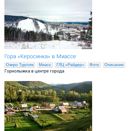
Гора «Керосинка» в Миассе
Озеро Тургояк
Миасс
ГЛЦ «Райдер»
Фото
Описание
Горнолыжка в центре города