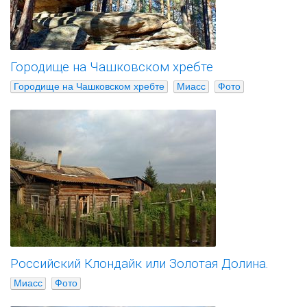
Городище на Чашковском хребте
Городище на Чашковском хребте
Миасс
Фото
Российский Клондайк или Золотая Долина.
Миасс
Фото