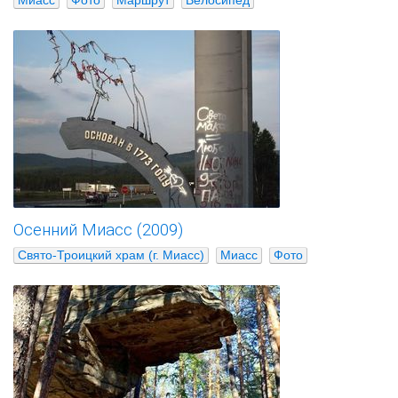
Миасс
Фото
Маршрут
Велосипед
Осенний Миасс (2009)
Свято-Троицкий храм (г. Миасс)
Миасс
Фото