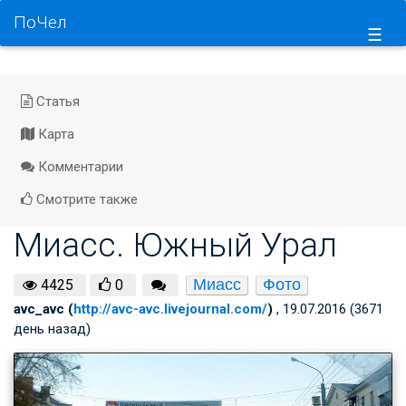
ПоЧел
☰
Статья
Карта
Комментарии
Смотрите также
Миасс. Южный Урал
Миасс
Фото
4425
0
avc_avc (
http://avc-avc.livejournal.com/
)
, 19.07.2016 (3671
день назад)