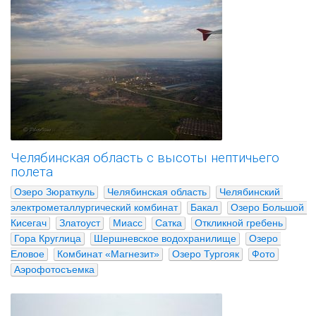
Челябинская область с высоты нептичьего
полета
Озеро Зюраткуль
Челябинская область
Челябинский 
электрометаллургический комбинат
Бакал
Озеро Большой 
Кисегач
Златоуст
Миасс
Сатка
Откликной гребень
Гора Круглица
Шершневское водохранилище
Озеро 
Еловое
Комбинат «Магнезит»
Озеро Тургояк
Фото
Аэрофотосъемка