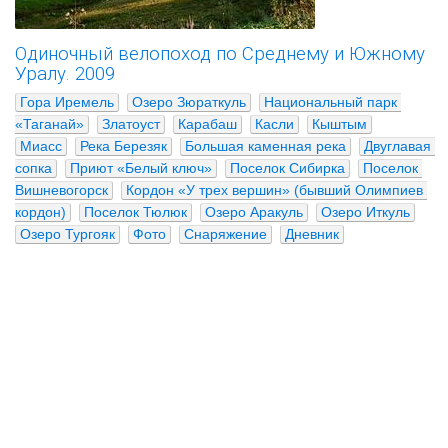
Одиночный велопоход по Среднему и Южному
Уралу. 2009
Гора Иремель
Озеро Зюраткуль
Национальный парк 
«Таганай»
Златоуст
Карабаш
Касли
Кыштым
Миасс
Река Березяк
Большая каменная река
Двуглавая 
сопка
Приют «Белый ключ»
Поселок Сибирка
Поселок 
Вишневогорск
Кордон «У трех вершин» (бывший Олимпиев 
кордон)
Поселок Тюлюк
Озеро Аракуль
Озеро Иткуль
Озеро Тургояк
Фото
Снаряжение
Дневник