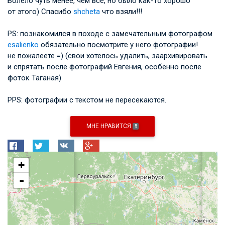
Болело чуть менее, чем всё, но было как-то хорошо
от этого) Спасибо
shcheta
что взяли!!!
PS: познакомился в походе с замечательным фотографом
esalienko
обязательно посмотрите у него фотографии!
не пожалеете =) (свои хотелось удалить, заархивировать
и спрятать после фотографий Евгения, особенно после
фоток Таганая)
PPS: фотографии с текстом не пересекаются.
МНЕ НРАВИТСЯ
5
+
-