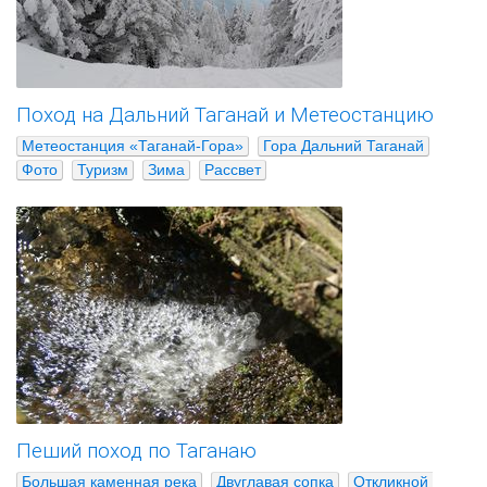
Поход на Дальний Таганай и Метеостанцию
Метеостанция «Таганай-Гора»
Гора Дальний Таганай
Фото
Туризм
Зима
Рассвет
Пеший поход по Таганаю
Большая каменная река
Двуглавая сопка
Откликной 