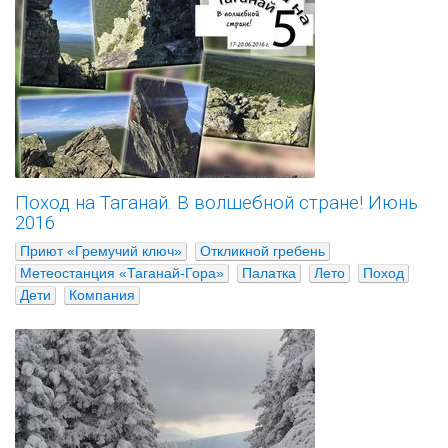
Поход на Таганай. В волшебной стране! Июнь
2016
Приют «Гремучий ключ»
Откликной гребень
Метеостанция «Таганай-Гора»
Палатка
Лето
Поход
Дети
Компания