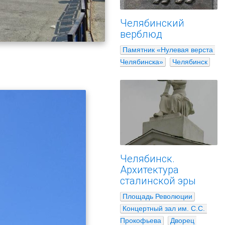
Челябинский
верблюд
Памятник «Нулевая верста 
Челябинска»
Челябинск
Челябинск.
Архитектура
сталинской эры
Площадь Революции
Концертный зал им. С.С. 
Прокофьева
Дворец 