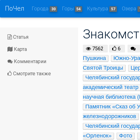
ПоЧел
Города
Горы
Культура
Озера
30
54
57
Знакомст
Статья
7562
6
Карта
Пушкина
Южно-Ура
Комментарии
Святой Троицы
Цер
Смотрите также
Челябинский госуда
академический театр 
научная библиотека 
Памятник «Сказ об 
железнодорожников
Челябинский госуда
«Орленок»
Фото