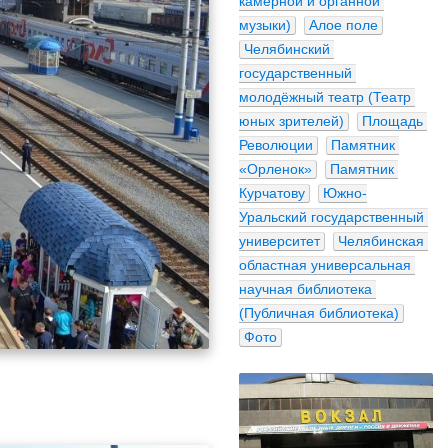
камерной и органной 
музыки)
Алое поле
Челябинский 
государственный 
молодёжный театр (Театр 
юных зрителей)
Площадь 
Революции
Памятник 
«Орленок»
Памятник 
Курчатову
Южно-
Уральский государственный 
университет
Челябинская 
областная универсальная 
научная библиотека 
(Публичная библиотека)
Фото