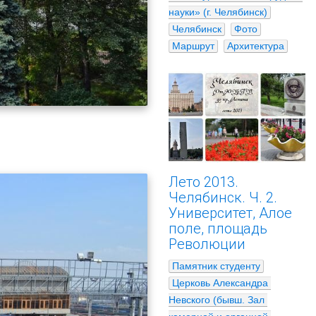
науки» (г. Челябинск)
Челябинск
Фото
Маршрут
Архитектура
Лето 2013.
Челябинск. Ч. 2.
Университет, Алое
поле, площадь
Революции
Памятник студенту
Церковь Александра 
Невского (бывш. Зал 