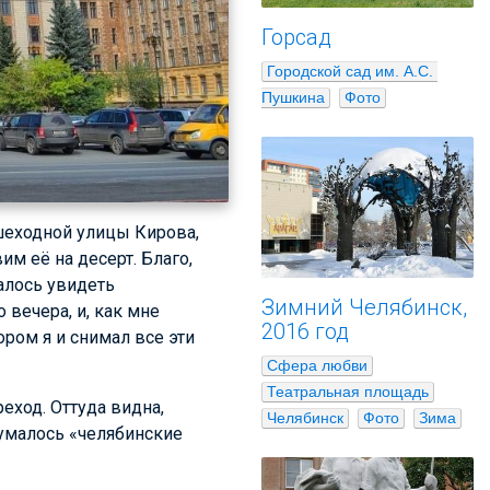
Горсад
Городской сад им. А.С. 
Пушкина
Фото
шеходной улицы Кирова,
м её на десерт. Благо,
далось увидеть
Зимний Челябинск,
 вечера, и, как мне
2016 год
ором я и снимал все эти
Сфера любви
Театральная площадь
ход. Оттуда видна,
Челябинск
Фото
Зима
умалось «челябинские