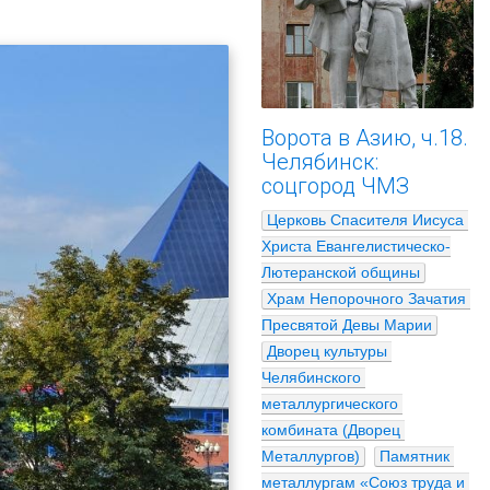
Ворота в Азию, ч.18.
Челябинск:
соцгород ЧМЗ
Церковь Спасителя Иисуса 
Христа Евангелистическо-
Лютеранской общины
Храм Непорочного Зачатия 
Пресвятой Девы Марии
Дворец культуры 
Челябинского 
металлургического 
комбината (Дворец 
Металлургов)
Памятник 
металлургам «Союз труда и 