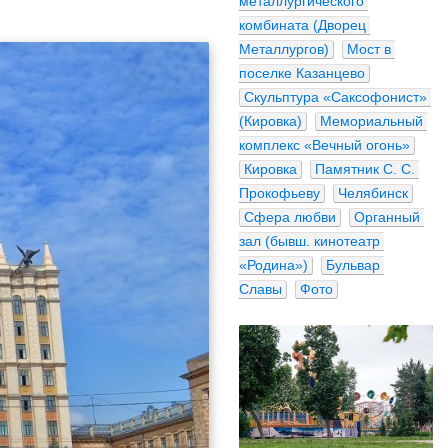
металлургического 
комбината (Дворец 
Металлургов)
Мост в 
поселке Казанцево
Скульптура «Саксофонист» 
(Кировка)
Мемориальный 
комплекс «Вечный огонь»
Кировка
Памятник С. С. 
Прокофьеву
Челябинск
Сфера любви
Органный 
зал (бывш. кинотеатр 
«Родина»)
Бульвар 
Славы
Фото