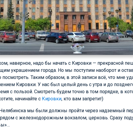
ом, наверное, надо бы начать с Кировки — прекрасной пе
ящим украшением города. Но мы поступим наоборот и остави
о посмотреть. Таким образом, в этой записи всё, что мне у
ением Кировки. У нас был целый день с утра и до позднего
емя с пользой. Смотреть будем точно в том порядке, в кот
хотите, начинайте с
Кировки
, кто вам запретит)
 Челябинска мы были должны пройти через надземный пере
рядом с железнодорожным вокзалом, церковь. Сразу под
вы»…