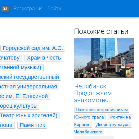
и
Регистрация
Войти
33
Похожие статьи
Городской сад им. А.С. 
рчатову
Храм в честь 
рганной музыки)
ский государственный 
Челябинск.
стная универсальная 
Продолжаем
с им. Е. Елесиной
знакомство.
орец культуры 
Памятник пограничникам 
Театр юных зрителей)
Южного Урала
Фонтан на 
рлова
Памятник 
Кировке
Дворец культуры 
Челябинского 