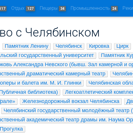
Отдых
Пещеры
Промышленность
Рек
117
127
34
24
во с Челябинском
Памятник Ленину
Челябинск
Кировка
Цирк
льский государственный университет
Памятник Ку
ковь Александра Невского (бывш. Зал камерной и о
рственный драматический камерный театр
Челябин
оперы и балета им. М. И. Глинки
Челябинская обла
(Публичная библиотека)
Легкоатлетический комплек
Урале»
Железнодорожный вокзал Челябинска
Дв
Челябинский государственный молодёжный театр (
рственный академический театр драмы им. Наума О
Прогулка