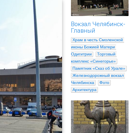
Вокзал Челябинск-
Главный
Храм в честь Смоленской 
иконы Божией Матери 
Одигитрии
Торговый 
комплекс «Синегорье»
Памятник «Сказ об Урале»
Железнодорожный вокзал 
Челябинска
Фото
Архитектура