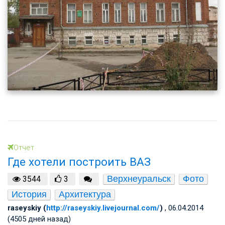
Отчет
Где хотели построить ВАЗ
Верхнеуральск
Фото
3544
3
История
Архитектура
raseyskiy (
http://raseyskiy.livejournal.com/
)
, 06.04.2014
(4505 дней назад)