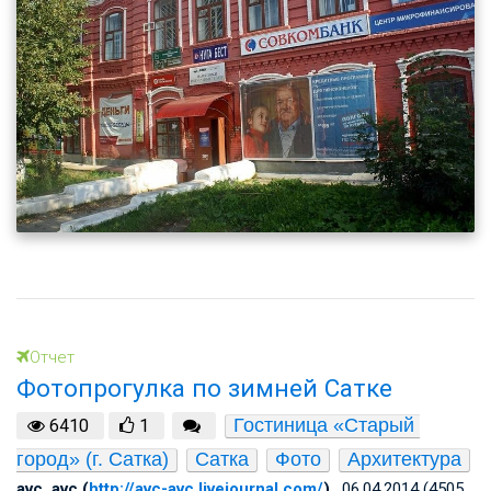
Отчет
Фотопрогулка по зимней Сатке
Гостиница «Старый 
6410
1
город» (г. Сатка)
Сатка
Фото
Архитектура
avc_avc (
http://avc-avc.livejournal.com/
)
, 06.04.2014 (4505