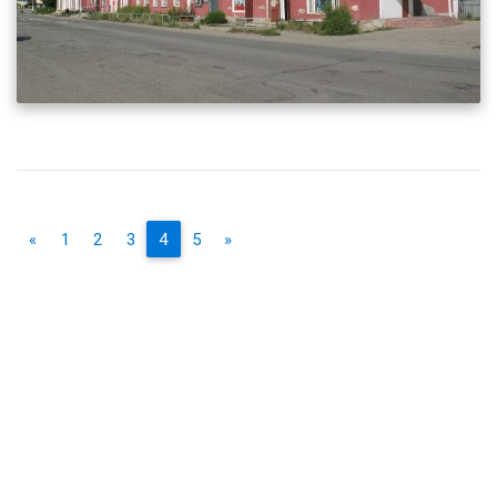
«
1
2
3
4
5
»