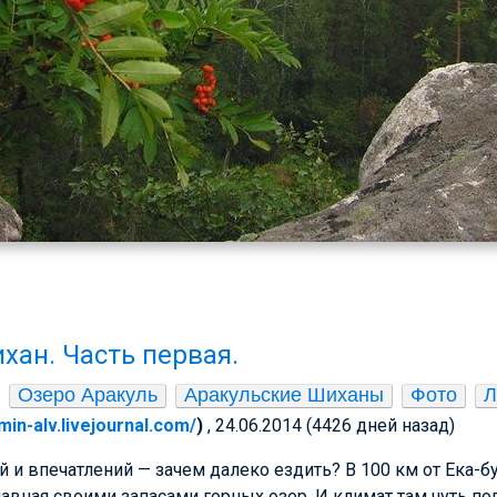
хан. Часть первая.
Озеро Аракуль
Аракульские Шиханы
Фото
Л
min-alv.livejournal.com/
)
, 24.06.2014 (4426 дней назад)
 и впечатлений — зачем далеко ездить? В 100 км от Ека-бу
лавная своими запасами горных озер. И климат там чуть по