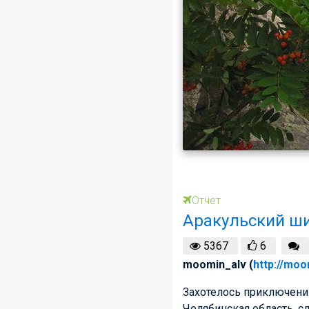
Отчет
Аракульский ши
5367
6
moomin_alv (
http://moo
Захотелось приключений
Челябинская область, с