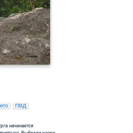
ето
ПВД
рга начинается
приятнее. Выбрали озеро