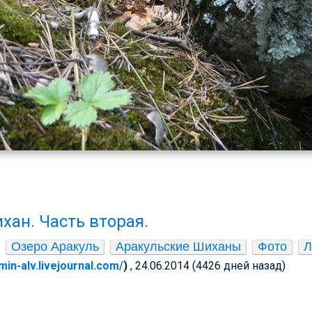
хан. Часть вторая.
Озеро Аракуль
Аракульские Шиханы
Фото
Л
min-alv.livejournal.com/
)
, 24.06.2014 (4426 дней назад)