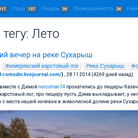
Отдых
Пещеры
Промышленность
Рек
117
127
34
24
 тегу: Лето
ий вечер на реке Сухарыш
Жемерякский карстовый лог
Река Сухарыш
Фо
/d-romodin.livejournal.com/
)
, 28.11.2014 (4269 дней назад)
вместе с Димой
norcoman74
прокатились до пещеры Казачи
арстовый лог, про пещеру пусть Дима выкладывает, у нег
ы с места нашей ночёвки в живописной долине реки Сухар