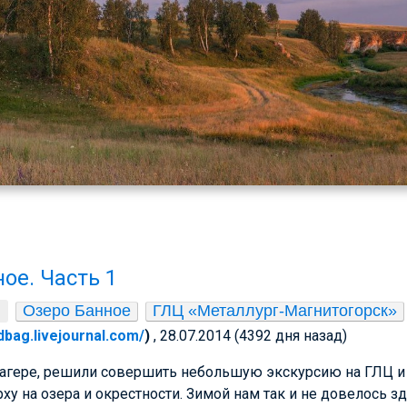
ое. Часть 1
Озеро Банное
ГЛЦ «Металлург-Магнитогорск»
edbag.livejournal.com/
)
, 28.07.2014 (4392 дня назад)
лагере, решили совершить небольшую экскурсию на ГЛЦ и
рху на озера и окрестности. Зимой нам так и не довелось з