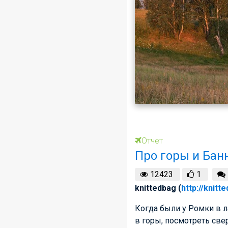
Отчет
Про горы и Банн
12423
1
knittedbag (
http://knitt
Когда были у Ромки в 
в горы, посмотреть све