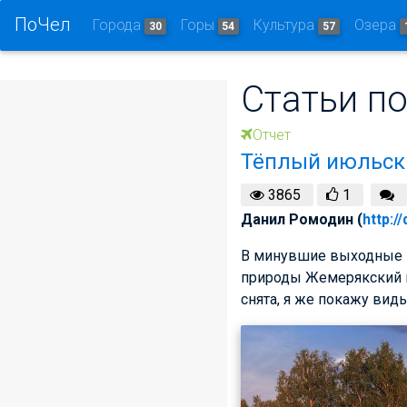
ПоЧел
Города
Горы
Культура
Озера
30
54
57
Статьи по
Отчет
Тёплый июльск
3865
1
Данил Ромодин (
http:/
В минувшие выходные 
природы Жемерякский к
снята, я же покажу вид