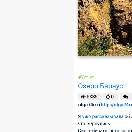
Отчет
Озеро Бараус
5385
0
olga74ru (
http://olga74
Я
уже рассказывала
об 
что вернулись.
Сил отбирать фото, чест