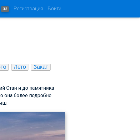
и
Регистрация
Войти
33
то
Лето
Закат
й Стан и до памятника
о она более подробно
ыш: