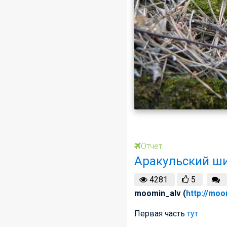
Отчет
Аракульский ши
4281
5
moomin_alv (
http://moo
Первая часть
тут