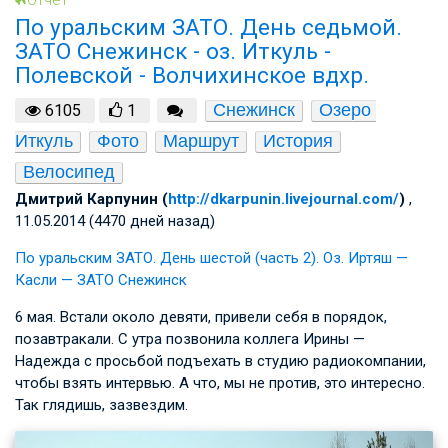
По уральским ЗАТО. День седьмой.
ЗАТО Снежинск - оз. Иткуль -
Полевской - Волчихинское вдхр.
Снежинск
Озеро 
6105
1
Иткуль
Фото
Маршрут
История
Велосипед
Дмитрий Карпунин (
http://dkarpunin.livejournal.com/
)
,
11.05.2014 (4470 дней назад)
По уральским ЗАТО. День шестой (часть 2). Оз. Иртяш —
Касли — ЗАТО Снежинск
6 мая. Встали около девяти, привели себя в порядок,
позавтракали. С утра позвонила коллега Ирины —
Надежда с просьбой подъехать в студию радиокомпании,
чтобы взять интервью. А что, мы не против, это интересно.
Так глядишь, зазвездим.