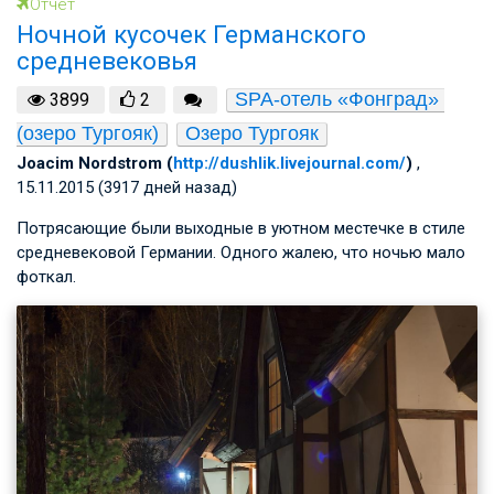
Отчет
Ночной кусочек Германского
средневековья
SPA-отель «Фонград» 
3899
2
(озеро Тургояк)
Озеро Тургояк
Joacim Nordstrom (
http://dushlik.livejournal.com/
)
,
15.11.2015 (3917 дней назад)
Потрясающие были выходные в уютном местечке в стиле
средневековой Германии. Одного жалею, что ночью мало
фоткал.