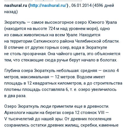
nashural.ru (
http://nashural.ru/
)
, 06.01.2014 (4596 дней
назад)
Зюраткуль — самое высокогорное озеро Южного Урала
(находится на высоте 724 м над уровнем моря), одно
из самых живописных на всем Урале. Находится
на территории Саткинского района Челябинской области.
В отличие от других горных озер, вода в Зюраткуле
не столь прозрачная. Она чайного цвета, это объясняется
тем, что стекающие сюда ручьи берут начало в болотах.
Глубина озера Зюраткуль небольшая: средняя — около 4
метров, максимальная — 12 метров. Водоем имеет
площадь в 12 квадратных километров, а до строительства
плотины площадь составляла 6,
т. е.
озеро увеличилось
в два раза.
Озеро Зюраткуль люди приметили еще в древности.
Археологи нашли на берегах озера 12 стоянок VIII —
V тысячелетий до нашей эры. От древних поселенцев
сохранились остатки древних жилищ, скребки, каменные