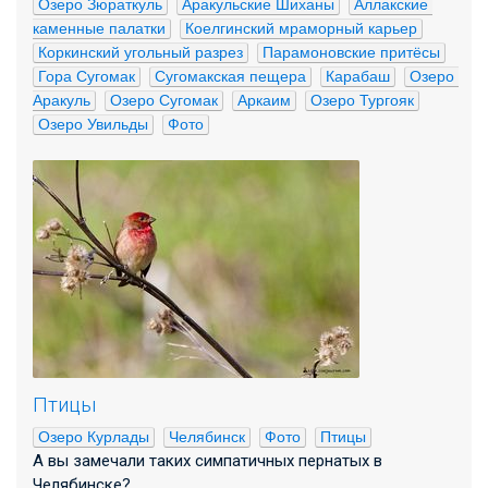
Озеро Зюраткуль
Аракульские Шиханы
Аллакские 
каменные палатки
Коелгинский мраморный карьер
Коркинский угольный разрез
Парамоновские притёсы
Гора Сугомак
Сугомакская пещера
Карабаш
Озеро 
Аракуль
Озеро Сугомак
Аркаим
Озеро Тургояк
Озеро Увильды
Фото
Птицы
Озеро Курлады
Челябинск
Фото
Птицы
А вы замечали таких симпатичных пернатых в
Челябинске?