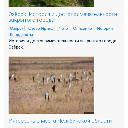
Озёрск. История и достопримечательности
закрытого города.
Озёрск
Озеро Иртяш
Фото
Описание
История
Координаты
История и достопримечательности закрытого города
Озёрск.
Интересные места Челябинской области