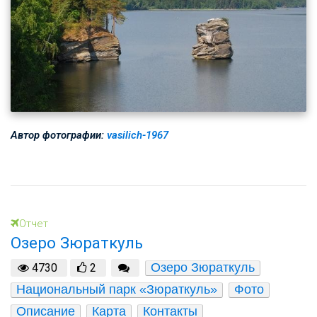
Автор фотографии:
vasilich-1967
Отчет
Озеро Зюраткуль
Озеро Зюраткуль
4730
2
Национальный парк «Зюраткуль»
Фото
Описание
Карта
Контакты