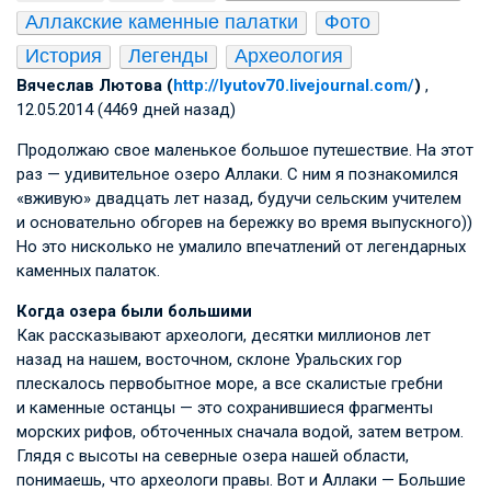
Аллакские каменные палатки
Фото
История
Легенды
Археология
Вячеслав Лютова (
http://lyutov70.livejournal.com/
)
,
12.05.2014 (4469 дней назад)
Продолжаю свое маленькое большое путешествие. На этот
раз — удивительное озеро Аллаки. С ним я познакомился
«вживую» двадцать лет назад, будучи сельским учителем
и основательно обгорев на бережку во время выпускного))
Но это нисколько не умалило впечатлений от легендарных
каменных палаток.
Когда озера были большими
Как рассказывают археологи, десятки миллионов лет
назад на нашем, восточном, склоне Уральских гор
плескалось первобытное море, а все скалистые гребни
и каменные останцы — это сохранившиеся фрагменты
морских рифов, обточенных сначала водой, затем ветром.
Глядя с высоты на северные озера нашей области,
понимаешь, что археологи правы. Вот и Аллаки — Большие