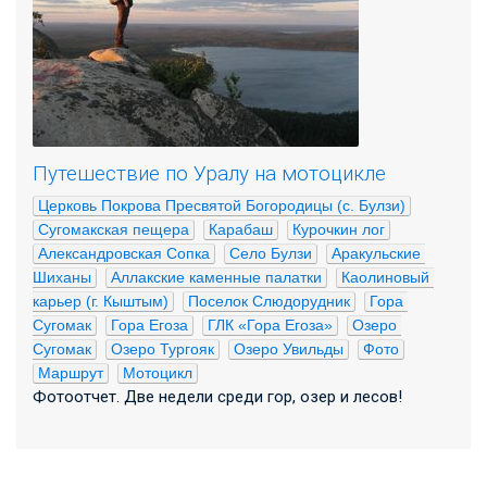
Путешествие по Уралу на мотоцикле
Церковь Покрова Пресвятой Богородицы (с. Булзи)
Сугомакская пещера
Карабаш
Курочкин лог
Александровская Сопка
Село Булзи
Аракульские 
Шиханы
Аллакские каменные палатки
Каолиновый 
карьер (г. Кыштым)
Поселок Слюдорудник
Гора 
Сугомак
Гора Егоза
ГЛК «Гора Егоза»
Озеро 
Сугомак
Озеро Тургояк
Озеро Увильды
Фото
Маршрут
Мотоцикл
Фотоотчет. Две недели среди гор, озер и лесов!