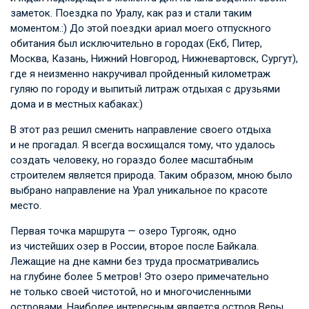
заметок. Поездка по Уралу, как раз и стали таким
моментом.:) До этой поездки ариал моего отпускного
обитания был исключительно в городах (Екб, Питер,
Москва, Казань, Нижний Новгород, Нижневартовск, Сургут),
где я неизменно накручивал пройденный километраж
гуляю по городу и выпитый литраж отдыхая с друзьями
дома и в местных кабаках:)
В этот раз решил сменить направление своего отдыха
и не прогадал. Я всегда восхищался тому, что удалось
создать человеку, но гораздо более масштабным
строителем является природа. Таким образом, мною было
выбрано направление на Урал уникальное по красоте
место.
Первая точка маршрута — озеро Тургояк, одно
из чистейших озер в России, второе после Байкала.
Лежащие на дне камни без труда просматривались
на глубине более 5 метров! Это озеро примечательно
не только своей чистотой, но и многочисленными
островами. Наиболее интересным является остров Веры