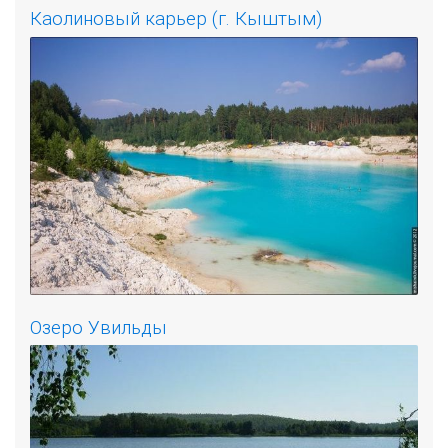
Каолиновый карьер (г. Кыштым)
Озеро Увильды