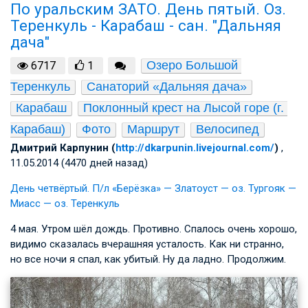
По уральским ЗАТО. День пятый. Оз.
Теренкуль - Карабаш - сан. "Дальняя
дача"
Озеро Большой 
6717
1
Теренкуль
Санаторий «Дальняя дача»
Карабаш
Поклонный крест на Лысой горе (г. 
Карабаш)
Фото
Маршрут
Велосипед
Дмитрий Карпунин (
http://dkarpunin.livejournal.com/
)
,
11.05.2014 (4470 дней назад)
День четвёртый. П/л «Берёзка» — Златоуст — оз. Тургояк —
Миасс — оз. Теренкуль
4 мая. Утром шёл дождь. Противно. Спалось очень хорошо,
видимо сказалась вчерашняя усталость. Как ни странно,
но все ночи я спал, как убитый. Ну да ладно. Продолжим.