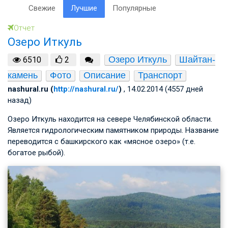
Свежие
Лучшие
Популярные
Отчет
Озеро Иткуль
Озеро Иткуль
Шайтан-
6510
2
камень
Фото
Описание
Транспорт
nashural.ru (
http://nashural.ru/
)
, 14.02.2014 (4557 дней
назад)
Озеро Иткуль находится на севере Челябинской области.
Является гидрологическим памятником природы. Название
переводится с башкирского как «мясное озеро» (т.е.
богатое рыбой).