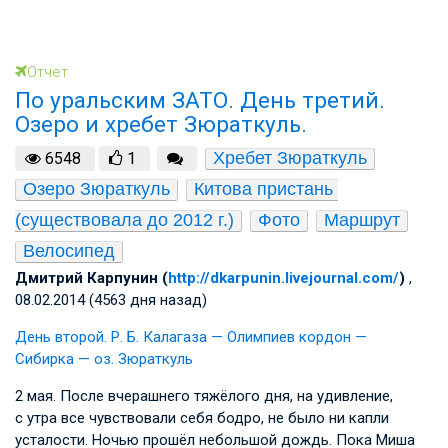
Отчет
По уральским ЗАТО. День третий.
Озеро и хребет Зюраткуль.
Хребет Зюраткуль
6548
1
Озеро Зюраткуль
Китова пристань 
(существовала до 2012 г.)
Фото
Маршрут
Велосипед
Дмитрий Карпунин (
http://dkarpunin.livejournal.com/
)
,
08.02.2014 (4563 дня назад)
День второй.
Р. Б. Калагаза
— Олимпиев кордон —
Сибирка — оз. Зюраткуль
2 мая. После вчерашнего тяжёлого дня, на удивление,
с утра все чувствовали себя бодро, не было ни капли
усталости. Ночью прошёл небольшой дождь. Пока Миша