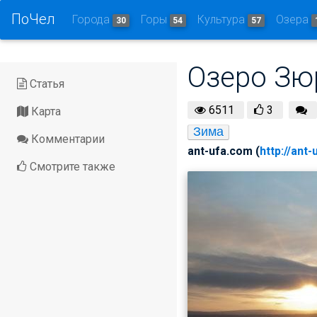
ПоЧел
Города
Горы
Культура
Озера
30
54
57
Озеро Зю
Статья
6511
3
Карта
Зима
Комментарии
ant-ufa.com (
http://ant
Смотрите также