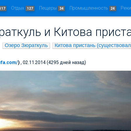
Отдых
Пещеры
Промышленность
Рек
117
127
34
24
раткуль и Китова прист
Озеро Зюраткуль
Китова пристань (существовала
-ufa.com/
)
, 02.11.2014 (4295 дней назад)