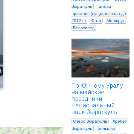
Зюраткуль
Китова 
пристань (существовала до 
2012 г.)
Фото
Маршрут
Велосипед
По Южному Уралу
на майские
праздники.
Национальный
парк Зюраткуль.
Озеро Зюраткуль
Хребет 
Зюраткуль
Большие 