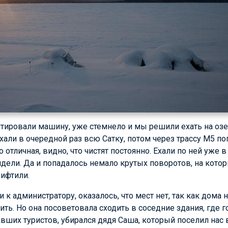
нтировали машину, уже стемнело и мы решили ехать на оз
али в очередной раз всю Сатку, потом через трассу М5 поп
 отличная, видно, что чистят постоянно. Ехали по ней уже 
видели. Да и попадалось немало крутых поворотов, на кото
ифтили.
 к администратору, оказалось, что мест нет, так как дома 
ить. Но она посоветовала сходить в соседние здания, где г
авших туристов, убирался дядя Саша, который поселил нас 