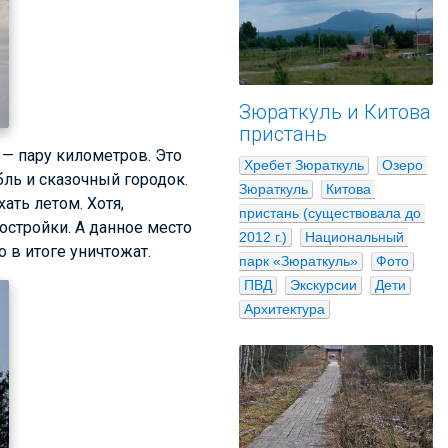
Зюраткуль и Китова
пристань
 — пару километров. Это
Хребет Зюраткуль
Озеро 
бль и сказочный городок.
Зюраткуль
Китова 
ать летом. Хотя,
пристань (существовала до 
остройки. А данное место
2012 г.)
Национальный 
 в итоге уничтожат.
парк «Зюраткуль»
Фото
ПВД
Экскурсии
Дети
Архитектура