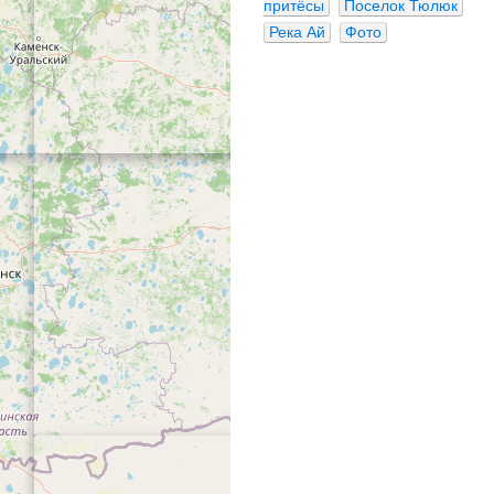
притёсы
Поселок Тюлюк
Река Ай
Фото