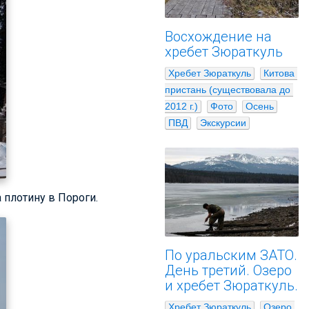
Восхождение на
хребет Зюраткуль
Хребет Зюраткуль
Китова 
пристань (существовала до 
2012 г.)
Фото
Осень
ПВД
Экскурсии
 плотину в Пороги.
По уральским ЗАТО.
День третий. Озеро
и хребет Зюраткуль.
Хребет Зюраткуль
Озеро 