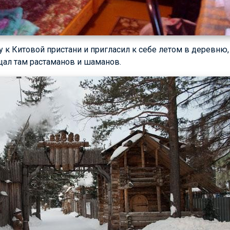
у к Китовой пристани и пригласил к себе летом в деревню
ал там растаманов и шаманов.