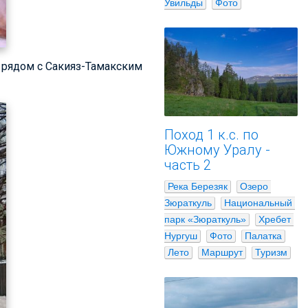
Увильды
Фото
, рядом с Сакияз-Тамакским
Поход 1 к.с. по
Южному Уралу -
часть 2
Река Березяк
Озеро 
Зюраткуль
Национальный 
парк «Зюраткуль»
Хребет 
Нургуш
Фото
Палатка
Лето
Маршрут
Туризм