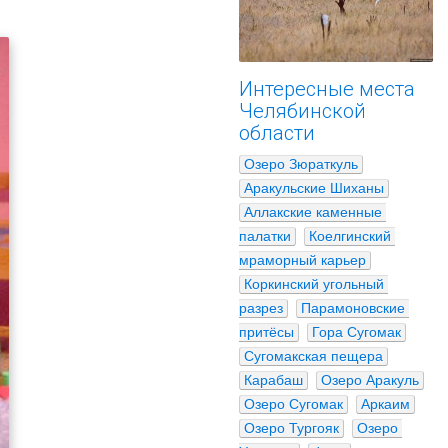
Интересные места
Челябинской
области
Озеро Зюраткуль
Аракульские Шиханы
Аллакские каменные 
палатки
Коелгинский 
мраморный карьер
Коркинский угольный 
разрез
Парамоновские 
притёсы
Гора Сугомак
Сугомакская пещера
Карабаш
Озеро Аракуль
Озеро Сугомак
Аркаим
Озеро Тургояк
Озеро 