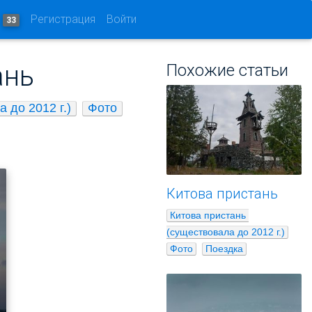
и
Регистрация
Войти
33
ань
Похожие статьи
 до 2012 г.)
Фото
Китова пристань
Китова пристань 
(существовала до 2012 г.)
Фото
Поездка