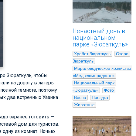
Ненастный день в
национальном
парке «Зюраткуль»
Хребет Зюраткуль
Озеро 
Зюраткуль
Мараловодческое хозяйство 
еро Зюраткуль, чтобы
«Медвежья радость»
али на дорогу в лагерь.
Национальный парк 
в полной темноте, поэтому
«Зюраткуль»
Фото
рых два встречных Уазика
Весна
Поездка
Животные
надо заранее готовить —
остевой дом для туристов.
в одну из комнат. Ночью