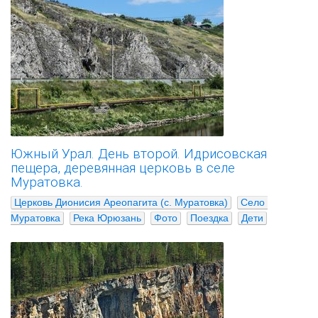
Южный Урал. День второй. Идрисовская
пещера, деревянная церковь в селе
Муратовка.
Церковь Дионисия Ареопагита (с. Муратовка)
Село 
Муратовка
Река Юрюзань
Фото
Поездка
Дети