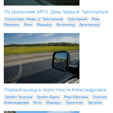
По уральским ЗАТО. День первый. Трёхгорный.
Скульптура «Икар» (г. Трёхгорный)
Трёхгорный
Река 
Юрюзань
Фото
Маршрут
Велосипед
Архитектура
Первый выезд в окрестности Александровки
Хребет Зигальга
Хребет Бакты
Река Юрюзань
Поселок 
Александровка
Фото
Маршрут
Транспорт
Экстрим