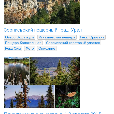
Серпиевский пещерный град. Урал.
Озеро Зюраткуль
Игнатьевская пещера
Река Юрюзань
Пещера Колокольная
Серпиевский карстовый участок
Река Сим
Фото
Описание