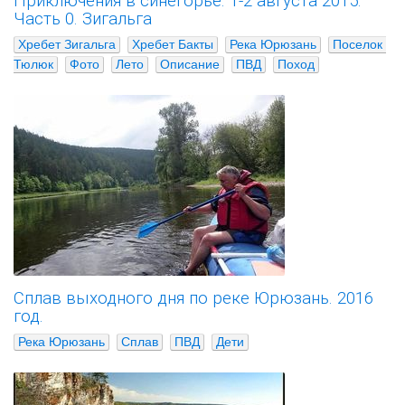
Приключения в синегорье. 1-2 августа 2015.
Часть 0. Зигальга
Хребет Зигальга
Хребет Бакты
Река Юрюзань
Поселок 
Тюлюк
Фото
Лето
Описание
ПВД
Поход
Сплав выходного дня по реке Юрюзань. 2016
год.
Река Юрюзань
Сплав
ПВД
Дети