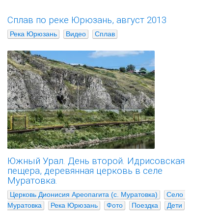
Сплав по реке Юрюзань, август 2013
Река Юрюзань
Видео
Сплав
Южный Урал. День второй. Идрисовская
пещера, деревянная церковь в селе
Муратовка.
Церковь Дионисия Ареопагита (с. Муратовка)
Село 
Муратовка
Река Юрюзань
Фото
Поездка
Дети