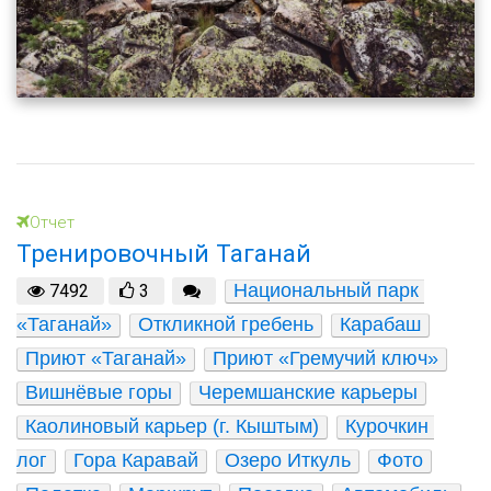
Отчет
Тренировочный Таганай
Национальный парк 
7492
3
«Таганай»
Откликной гребень
Карабаш
Приют «Таганай»
Приют «Гремучий ключ»
Вишнёвые горы
Черемшанские карьеры
Каолиновый карьер (г. Кыштым)
Курочкин 
лог
Гора Каравай
Озеро Иткуль
Фото