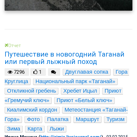
Отчет
Путешествие в новогодний Таганай
или первый лыжный поход
Двуглавая сопка
Гора 
7296
1
Круглица
Национальный парк «Таганай»
Откликной гребень
Хребет Ицыл
Приют 
«Гремучий ключ»
Приют «Белый ключ»
Киалимский кордон
Метеостанция «Таганай-
Гора»
Фото
Палатка
Маршрут
Туризм
Зима
Карта
Лыжи