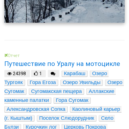
Отчет
Путешествие по Уралу на мотоцикле
Карабаш
Озеро 
24398
1
Тургояк
Гора Егоза
Озеро Увильды
Озеро 
Сугомак
Сугомакская пещера
Аллакские 
каменные палатки
Гора Сугомак
Александровская Сопка
Каолиновый карьер 
(г. Кыштым)
Поселок Слюдорудник
Село 
Булзи
Курочкин лог
Церковь Покрова 