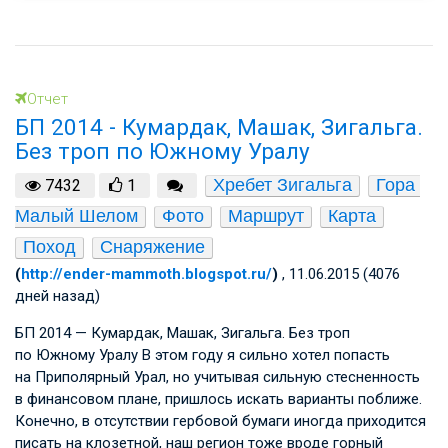
Отчет
БП 2014 - Кумардак, Машак, Зигальга.
Без троп по Южному Уралу
Хребет Зигальга
Гора 
7432
1
Малый Шелом
Фото
Маршрут
Карта
Поход
Снаряжение
(
http://ender-mammoth.blogspot.ru/
)
, 11.06.2015 (4076
дней назад)
БП 2014 — Кумардак, Машак, Зигальга. Без троп
по Южному Уралу В этом году я сильно хотел попасть
на Приполярный Урал, но учитывая сильную стесненность
в финансовом плане, пришлось искать варианты поближе.
Конечно, в отсутствии гербовой бумаги иногда приходится
писать на клозетной, наш регион тоже вроде горный