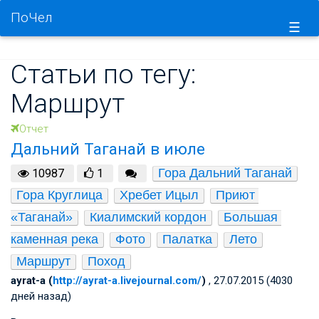
ПоЧел
☰
Статьи по тегу:
Маршрут
Отчет
Дальний Таганай в июле
Гора Дальний Таганай
10987
1
Гора Круглица
Хребет Ицыл
Приют 
«Таганай»
Киалимский кордон
Большая 
каменная река
Фото
Палатка
Лето
Маршрут
Поход
ayrat-a (
http://ayrat-a.livejournal.com/
)
, 27.07.2015 (4030
дней назад)