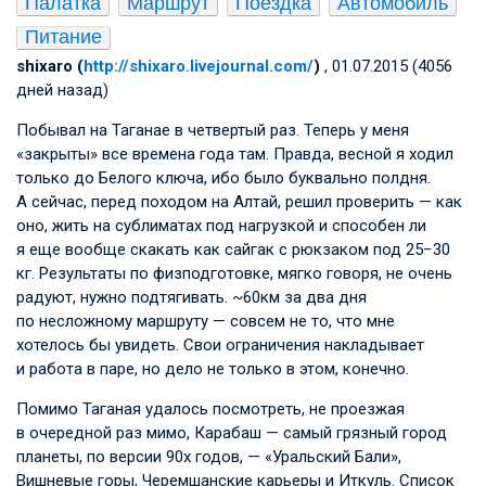
Палатка
Маршрут
Поездка
Автомобиль
Питание
shixaro (
http://shixaro.livejournal.com/
)
, 01.07.2015 (4056
дней назад)
Побывал на Таганае в четвертый раз. Теперь у меня
«закрыты» все времена года там. Правда, весной я ходил
только до Белого ключа, ибо было буквально полдня.
А сейчас, перед походом на Алтай, решил проверить — как
оно, жить на сублиматах под нагрузкой и способен ли
я еще вообще скакать как сайгак с рюкзаком под 25−30
кг. Результаты по физподготовке, мягко говоря, не очень
радуют, нужно подтягивать. ~60км за два дня
по несложному маршруту — совсем не то, что мне
хотелось бы увидеть. Свои ограничения накладывает
и работа в паре, но дело не только в этом, конечно.
Помимо Таганая удалось посмотреть, не проезжая
в очередной раз мимо, Карабаш — самый грязный город
планеты, по версии 90х годов, — «Уральский Бали»,
Вишневые горы, Черемшанские карьеры и Иткуль. Список