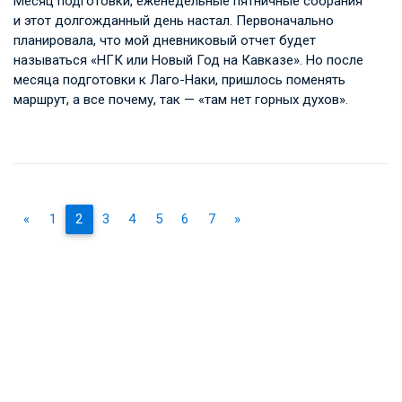
Месяц подготовки, еженедельные пятничные собрания
и этот долгожданный день настал. Первоначально
планировала, что мой дневниковый отчет будет
называться «НГК или Новый Год на Кавказе». Но после
месяца подготовки к Лаго-Наки, пришлось поменять
маршрут, а все почему, так — «там нет горных духов».
«
1
2
3
4
5
6
7
»