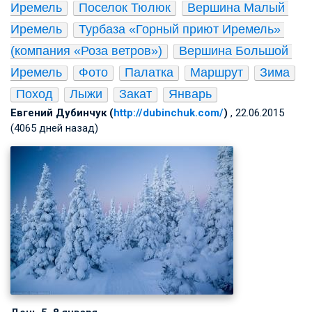
Иремель
Поселок Тюлюк
Вершина Малый 
Иремель
Турбаза «Горный приют Иремель» 
(компания «Роза ветров»)
Вершина Большой 
Иремель
Фото
Палатка
Маршрут
Зима
Поход
Лыжи
Закат
Январь
Евгений Дубинчук (
http://dubinchuk.com/
)
, 22.06.2015
(4065 дней назад)