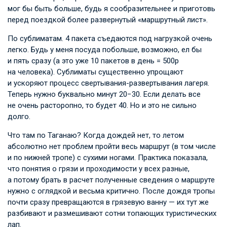
мог бы быть больше, будь я сообразительнее и приготовь
перед поездкой более развернутый «маршрутный лист».
По сублиматам. 4 пакета съедаются под нагрузкой очень
легко. Будь у меня посуда побольше, возможно, ел бы
и пять сразу (а это уже 10 пакетов в день = 500р
на человека). Сублиматы существенно упрощают
и ускоряют процесс свертывания-развертывания лагеря.
Теперь нужно буквально минут 20−30. Если делать все
не очень расторопно, то будет 40. Но и это не сильно
долго.
Что там по Таганаю? Когда дождей нет, то летом
абсолютно нет проблем пройти весь маршрут (в том числе
и по нижней тропе) с сухими ногами. Практика показала,
что понятия о грязи и проходимости у всех разные,
а потому брать в расчет полученные сведения о маршруте
нужно с оглядкой и весьма критично. После дождя тропы
почти сразу превращаются в грязевую ванну — их тут же
разбивают и размешивают сотни топающих туристических
лап.