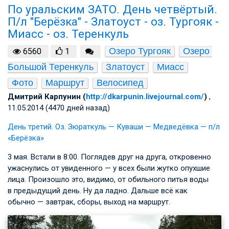
По уральским ЗАТО. День четвёртый.
П/л "Берёзка" - Златоуст - оз. Тургояк -
Миасс - оз. Теренкуль
Озеро Тургояк
Озеро 
6560
1
Большой Теренкуль
Златоуст
Миасс
Фото
Маршрут
Велосипед
Дмитрий Карпунин (
http://dkarpunin.livejournal.com/
)
,
11.05.2014 (4470 дней назад)
День третий. Оз. Зюраткуль — Куваши — Медведёвка — п/л
«Берёзка»
3 мая. Встали в 8:00. Поглядев друг на друга, откровенно
ужаснулись от увиденного — у всех были жутко опухшие
лица. Произошло это, видимо, от обильного питья воды
в предыдущий день. Ну да ладно. Дальше всё как
обычно — завтрак, сборы, выход на маршрут.