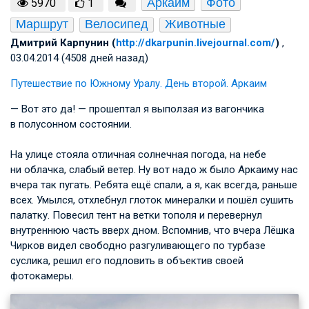
Аркаим
Фото
5970
1
Маршрут
Велосипед
Животные
Дмитрий Карпунин (
http://dkarpunin.livejournal.com/
)
,
03.04.2014 (4508 дней назад)
Путешествие по Южному Уралу. День второй. Аркаим
— Вот это да! — прошептал я выползая из вагончика
в полусонном состоянии.
На улице стояла отличная солнечная погода, на небе
ни облачка, слабый ветер. Ну вот надо ж было Аркаиму нас
вчера так пугать. Ребята ещё спали, а я, как всегда, раньше
всех. Умылся, отхлебнул глоток минералки и пошёл сушить
палатку. Повесил тент на ветки тополя и перевернул
внутреннюю часть вверх дном. Вспомнив, что вчера Лёшка
Чирков видел свободно разгуливающего по турбазе
суслика, решил его подловить в объектив своей
фотокамеры.