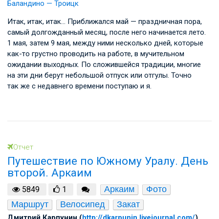
Баландино — Троицк
Итак, итак, итак… Приближался май — праздничная пора,
самый долгожданный месяц, после него начинается лето.
1 мая, затем 9 мая, между ними несколько дней, которые
как-то грустно проводить на работе, в мучительном
ожидании выходных. По сложившейся традиции, многие
на эти дни берут небольшой отпуск или отгулы. Точно
так же с недавнего времени поступаю и я.
Отчет
Путешествие по Южному Уралу. День
второй. Аркаим
Аркаим
Фото
5849
1
Маршрут
Велосипед
Закат
Дмитрий Карпунин (
http://dkarpunin.livejournal.com/
)
,