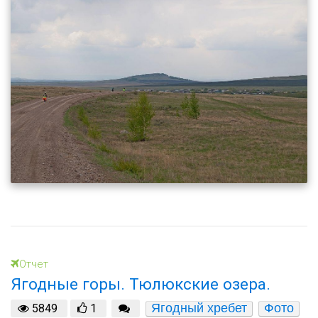
Отчет
Ягодные горы. Тюлюкские озера.
Ягодный хребет
Фото
5849
1