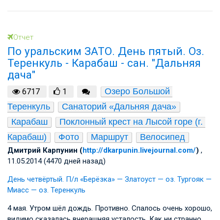
Отчет
По уральским ЗАТО. День пятый. Оз.
Теренкуль - Карабаш - сан. "Дальняя
дача"
Озеро Большой 
6717
1
Теренкуль
Санаторий «Дальняя дача»
Карабаш
Поклонный крест на Лысой горе (г. 
Карабаш)
Фото
Маршрут
Велосипед
Дмитрий Карпунин (
http://dkarpunin.livejournal.com/
)
,
11.05.2014 (4470 дней назад)
День четвёртый. П/л «Берёзка» — Златоуст — оз. Тургояк —
Миасс — оз. Теренкуль
4 мая. Утром шёл дождь. Противно. Спалось очень хорошо,
видимо сказалась вчерашняя усталость. Как ни странно,