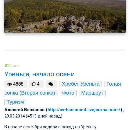
Отчет
Уреньга, начало осени
Хребет Уреньга
Голая 
4888
4
сопка (Вторая сопка)
Фото
Маршрут
Туризм
Алексей Вечканов (
http://av-hammond.livejournal.com/
)
,
29.03.2014 (4513 дней назад)
В начале сентября ходили в поход на Уреньгу.