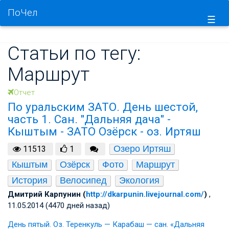
ПоЧел
☰
Статьи по тегу:
Маршрут
Отчет
По уральским ЗАТО. День шестой,
часть 1. Сан. "Дальняя дача" -
Кыштым - ЗАТО Озёрск - оз. Иртяш
Озеро Иртяш
11513
1
Кыштым
Озёрск
Фото
Маршрут
История
Велосипед
Экология
Дмитрий Карпунин (
http://dkarpunin.livejournal.com/
)
,
11.05.2014 (4470 дней назад)
День пятый. Оз. Теренкуль — Карабаш — сан. «Дальняя