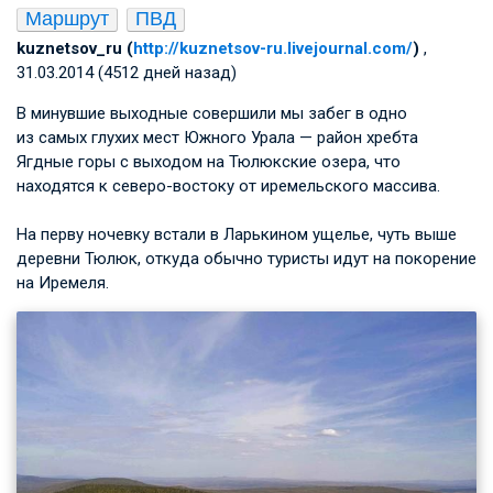
Маршрут
ПВД
kuznetsov_ru (
http://kuznetsov-ru.livejournal.com/
)
,
31.03.2014 (4512 дней назад)
В минувшие выходные совершили мы забег в одно
из самых глухих мест Южного Урала — район хребта
Ягдные горы с выходом на Тюлюкские озера, что
находятся к северо-востоку от иремельского массива.
На перву ночевку встали в Ларькином ущелье, чуть выше
деревни Тюлюк, откуда обычно туристы идут на покорение
на Иремеля.