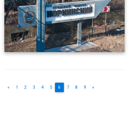
«
1
2
3
4
5
6
7
8
9
»