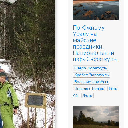
По Южному
Уралу на
майские
праздники.
Национальный
парк Зюраткуль.
Озеро Зюраткуль
Хребет Зюраткуль
Большие притёсы
Поселок Тюлюк
Река 
Ай
Фото