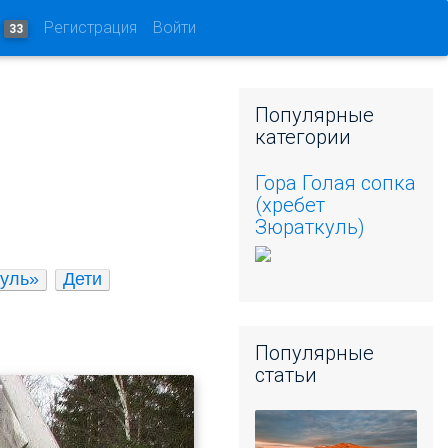
и
Регистрация
Войти
33
Популярные
категории
Гора Голая сопка
(хребет
Зюраткуль)
уль»
Дети
Популярные
статьи