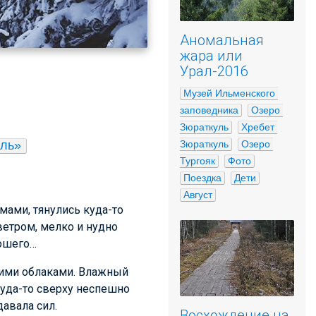
Аномальная
жара или
Урал-2016
Музей Ильменского 
заповедника
Озеро 
Зюраткуль
Хребет 
Зюраткуль
Озеро 
уль»
Тургояк
Фото
Поездка
Дети
Август
мами, тянулись куда-то
етром, мелко и нудно
рошего…
жими облаками. Влажный
куда-то сверху неспешно
давала сил.
Восхождение на