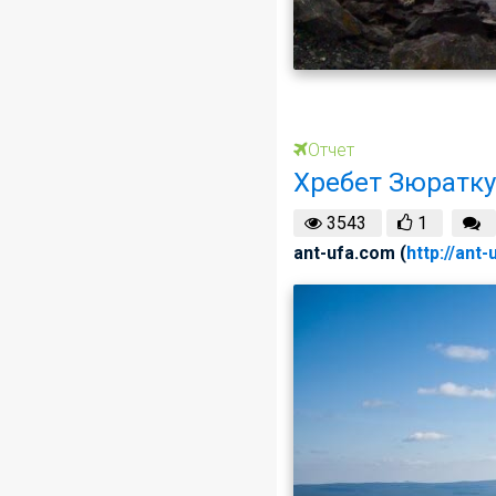
Отчет
Хребет Зюратк
3543
1
ant-ufa.com (
http://ant