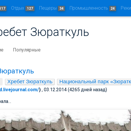
Отдых
Пещеры
Промышленность
Рек
117
127
34
24
ребет Зюраткуль
ие
Популярные
 Зюраткуль
Хребет Зюраткуль
Национальный парк «Зюратк
d.livejournal.com/
)
, 03.12.2014 (4265 дней назад)
рала…