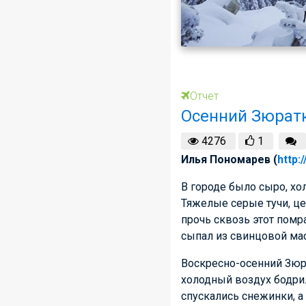
Отчет
Осенний Зюратк
4276
1
Илья Пономарев (
http:
В городе было сыро, хо
Тяжелые серые тучи, це
прочь сквозь этот пом
сыпал из свинцовой ма
Воскресно-осенний Зюр
холодный воздух бодрил
спускались снежинки, а