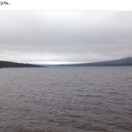
куль…