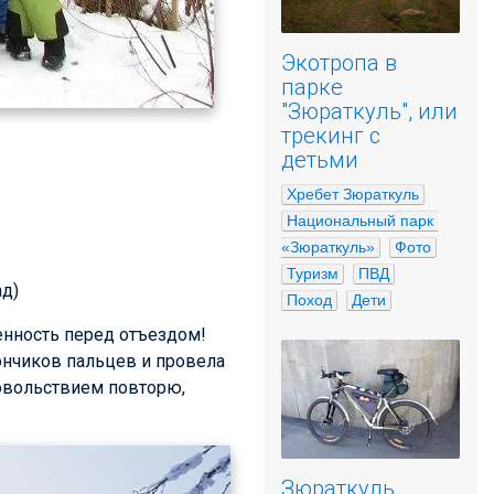
Экотропа в
парке
"Зюраткуль", или
трекинг с
детьми
Хребет Зюраткуль
Национальный парк 
«Зюраткуль»
Фото
Туризм
ПВД
ад)
Поход
Дети
енность перед отъездом!
ончиков пальцев и провела
довольствием повторю,
Зюраткуль.