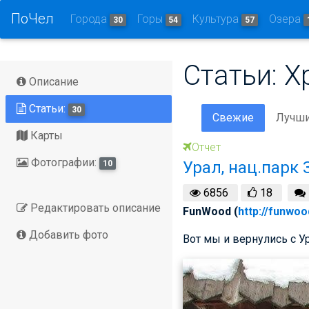
ПоЧел
Города
Горы
Культура
Озера
30
54
57
Статьи: Х
Описание
Статьи:
30
Свежие
Лучш
Карты
Отчет
Фотографии:
Урал, нац.парк
10
6856
18
Редактировать описание
FunWood (
http://funwoo
Добавить фото
Вот мы и вернулись с У