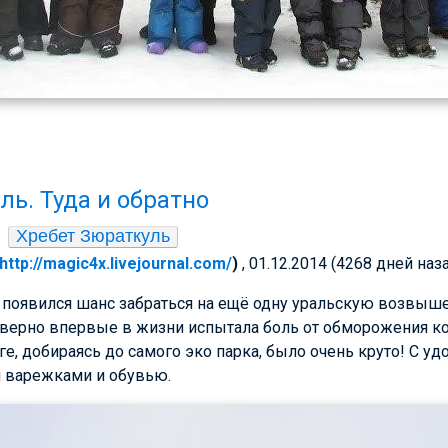
ль. Туда и обратно
Хребет Зюраткуль
http://magic4x.livejournal.com/
)
, 01.12.2014 (4268 дней наз
я появился шанс забраться на ещё одну уральскую возвыш
 наверно впервые в жизни испытала боль от обморожения к
ге, добираясь до самого эко парка, было очень круто! С у
и варежками и обувью.