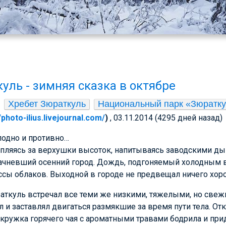
уль - зимняя сказка в октябре
Хребет Зюраткуль
Национальный парк «Зюратк
//photo-ilius.livejournal.com/
)
, 03.11.2014 (4295 дней назад)
лодно и противно…
пляясь за верхушки высоток, напитываясь заводскими ды
рачневший осенний город. Дождь, подгоняемый холодным в
ссы облаков. Выходной в городе не предвещал ничего хо
аткуль встречал все теми же низкими, тяжелыми, но све
 и заставлял двигаться размякшие за время пути тела. От
 кружка горячего чая с ароматными травами бодрила и при