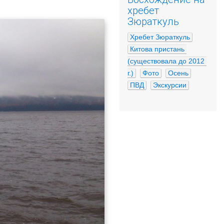
хребет
Зюраткуль
Хребет Зюраткуль
Китова пристань 
(существовала до 2012 
г.)
Фото
Осень
ПВД
Экскурсии