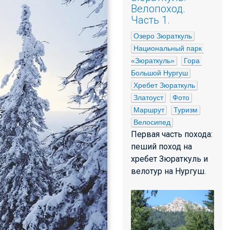
Велопоход.
Часть 1.
Озеро Зюраткуль
Национальный парк 
«Зюраткуль»
Гора 
Большой Нургуш
Хребет Зюраткуль
Златоуст
Фото
Маршрут
Туризм
Велосипед
Первая часть похода:
пеший поход на
хребет Зюраткуль и
велотур на Нургуш.