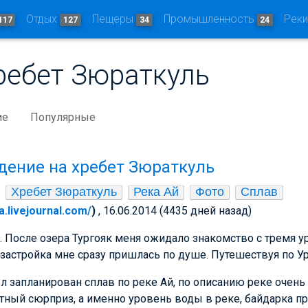
Отдых
Пещеры
Промышленность
Рек
117
127
34
24
ребет Зюраткуль
ие
Популярные
дение на хребет Зюраткуль
Хребет Зюраткуль
Река Ай
Фото
Сплав
a.livejournal.com/
)
, 16.06.2014 (4435 дней назад)
 После озера Тургояк меня ожидало знакомство с тремя у
астройка мне сразу пришлась по душе. Путешествуя по Урал
ыл запланирован сплав по реке Ай, по описанию реке очень 
ный сюрприз, а именно уровень воды в реке, байдарка пр