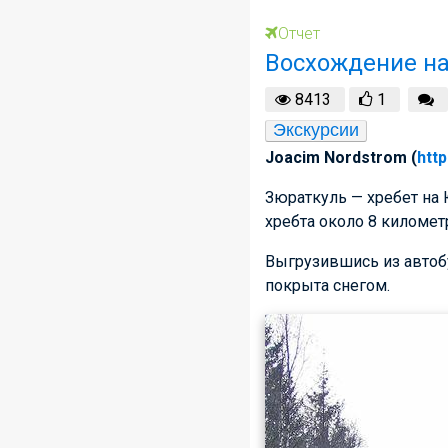
Отчет
Восхождение на
8413
1
Экскурсии
Joacim Nordstrom (
http
Зюраткуль — хребет на 
хребта около 8 километ
Выгрузившись из автобу
покрыта снегом.