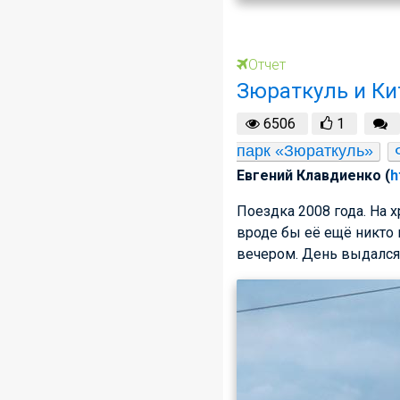
Отчет
Зюраткуль и Ки
6506
1
парк «Зюраткуль»
Евгений Клавдиенко (
h
Поездка 2008 года. На 
вроде бы её ещё никто 
вечером. День выдался