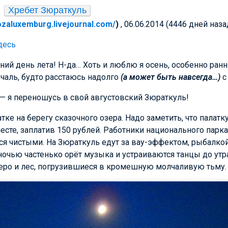
Хребет Зюраткуль
rozaluxemburg.livejournal.com/
)
, 06.06.2014 (4446 дней наза
десь
ний день лета! Н-да… Хоть и люблю я осень, особенно ран
чаль, будто расстаюсь надолго
(а может быть навсегда…)
с
— я переношусь в свой августовский Зюраткуль!
тке на берегу сказочного озера. Надо заметить, что палатк
есте, заплатив 150 рублей. Работники национального парка
ся чистыми. На Зюраткуль едут за вау-эффектом, рыбалкой
ночью частенько орёт музыка и устраиваются танцы до утр
еро и лес, погрузившиеся в кромешную молчаливую тьму.