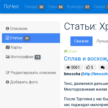
ПоЧел
Города
Горы
Культура
Озера
30
54
57
Статьи: Х
Описание
Статьи:
30
Свежие
Лучш
Карты
Отчет
Фотографии:
Сплав и восхож
10
5061
5
Редактировать описание
limoscha (
http://limosch
Добавить фото
Текс, движемся дальше.
Многоуровневая жилая з
После Тургояка у нас б
нас поджидал малоприят