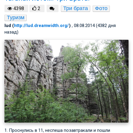
Три брата
Фото
4398
2
Туризм
lud (
http://lud.dreamwidth.org/
)
, 08.08.2014 (4382 дня
назад)
1. Проснулись в 11, неспеша позавтракали и пошли