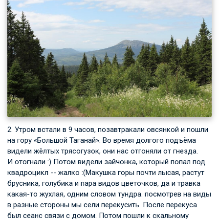
2. Утром встали в 9 часов, позавтракали овсянкой и пошли
на гору «Большой Таганай». Во время долгого подъёма
видели жёлтых трясогузок, они нас отгоняли от гнезда.
И отогнали :) Потом видели зайчонка, который попал под
квадроцикл -- жалко :(Макушка горы почти лысая, растут
брусника, голубика и пара видов цветочков, да и травка
какая-то жухлая, одним словом тундра. посмотрев на виды
в разные стороны мы сели перекусить. После перекуса
был сеанс связи с домом. Потом пошли к скальному