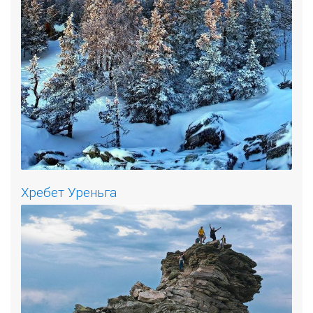
Хребет Уреньга