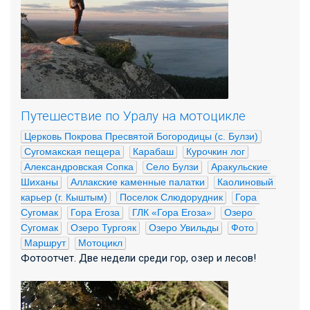
Путешествие по Уралу на мотоцикле
Церковь Покрова Пресвятой Богородицы (с. Булзи)
Сугомакская пещера
Карабаш
Курочкин лог
Александровская Сопка
Село Булзи
Аракульские 
Шиханы
Аллакские каменные палатки
Каолиновый 
карьер (г. Кыштым)
Поселок Слюдорудник
Гора 
Сугомак
Гора Егоза
ГЛК «Гора Егоза»
Озеро 
Сугомак
Озеро Тургояк
Озеро Увильды
Фото
Маршрут
Мотоцикл
Фотоотчет. Две недели среди гор, озер и лесов!