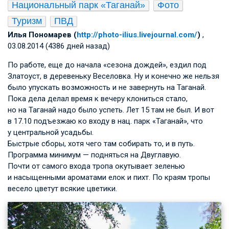
Национальный парк «Таганай»
Фото
Туризм
ПВД
Илья Пономарев (
http://photo-ilius.livejournal.com/
)
,
03.08.2014 (4386 дней назад)
По работе, еще до начала «сезона дождей», ездил под
Златоуст, в деревеньку Веселовка. Ну и конечно же нельзя
было упускать возможность и не завернуть на Таганай.
Пока дела делал время к вечеру клониться стало,
но на Таганай надо было успеть. Лет 15 там не был. И вот
в 17.10 подъезжаю ко входу в нац. парк «Таганай», что
у центральной усадьбы.
Быстрые сборы, хотя чего там собирать то, и в путь.
Программа минимум — подняться на Двуглавую.
Почти от самого входа тропа окутывает зеленью
и насыщенными ароматами елок и пихт. По краям тропы
весело цветут всякие цветики.