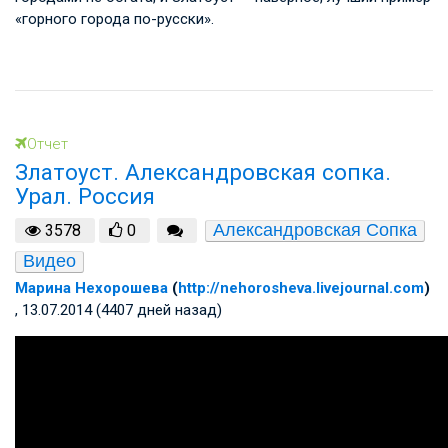
«горного города по-русски».
Отчет
Златоуст. Александровская сопка.
Урал. Россия
Александровская Сопка
3578
0
Видео
Марина Нехорошева
(
http://nehorosheva.livejournal.com
)
, 13.07.2014 (4407 дней назад)