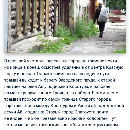
В прошлой части мы пересекли город на трамвае почти
из конца в конец, осмотрев удаленные от центра Красную
Горку и вокзал. Однако примерно на середине пути
трамвай выходит к берегу Заводского пруда, к старой
плотине на реке Ай у подножья Косотура, к часовне
на месте разрушенного Троицкого собора. В этом месте
трамвай проходит по самой границе Старого города,
спрятавшегося между Косотуром и Уреньгой, над долиной
речки Ай. Издалека Старый город Златоуста почти
не виден — но он чрезвычайно красив и колоритен. Тут
есть и мощные сталинские ансамбли, и конструктивизм,