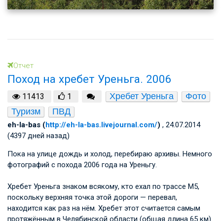
Отчет
Поход на хребет Уреньга. 2006
Хребет Уреньга
Фото
11413
1
Туризм
ПВД
eh-la-bas (
http://eh-la-bas.livejournal.com/
)
, 24.07.2014
(4397 дней назад)
Пока на улице дождь и холод, перебираю архивы. Немного
фотографий с похода 2006 года на Уреньгу.
Хребет Уреньга знаком всякому, кто ехал по трассе М5,
поскольку верхняя точка этой дороги — перевал,
находится как раз на нём. Хребет этот считается самым
протяжённым в Челябинской области (общая длина 65 км).