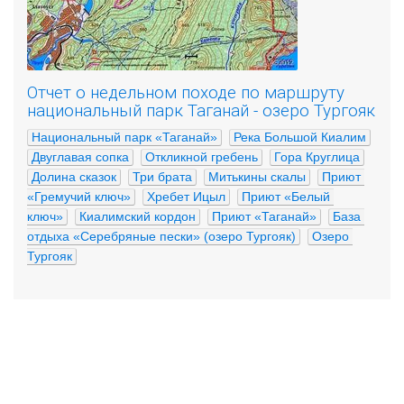
Отчет о недельном походе по маршруту
национальный парк Таганай - озеро Тургояк
Национальный парк «Таганай»
Река Большой Киалим
Двуглавая сопка
Откликной гребень
Гора Круглица
Долина сказок
Три брата
Митькины скалы
Приют 
«Гремучий ключ»
Хребет Ицыл
Приют «Белый 
ключ»
Киалимский кордон
Приют «Таганай»
База 
отдыха «Серебряные пески» (озеро Тургояк)
Озеро 
Тургояк