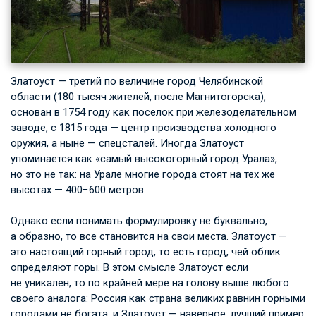
Златоуст — третий по величине город Челябинской
области (180 тысяч жителей, после Магнитогорска),
основан в 1754 году как поселок при железоделательном
заводе, с 1815 года — центр производства холодного
оружия, а ныне — спецсталей. Иногда Златоуст
упоминается как «самый высокогорный город Урала»,
но это не так: на Урале многие города стоят на тех же
высотах — 400−600 метров.
Однако если понимать формулировку не буквально,
а образно, то все становится на свои места. Златоуст —
это настоящий горный город, то есть город, чей облик
определяют горы. В этом смысле Златоуст если
не уникален, то по крайней мере на голову выше любого
своего аналога: Россия как страна великих равнин горными
городами не богата, и Златоуст — наверное, лучший пример