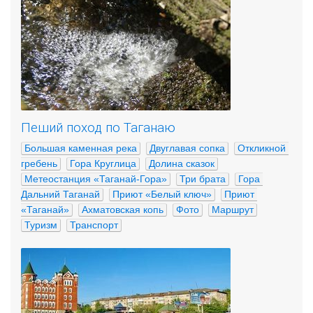
Пеший поход по Таганаю
Большая каменная река
Двуглавая сопка
Откликной 
гребень
Гора Круглица
Долина сказок
Метеостанция «Таганай-Гора»
Три брата
Гора 
Дальний Таганай
Приют «Белый ключ»
Приют 
«Таганай»
Ахматовская копь
Фото
Маршрут
Туризм
Транспорт