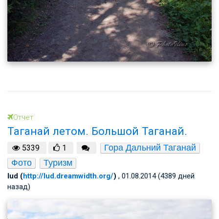
Отчет
Таганай летом. Большой Таганай.
Гора Дальний Таганай
5339
1
Фото
Туризм
lud (
http://lud.dreamwidth.org/
)
, 01.08.2014 (4389 дней
назад)