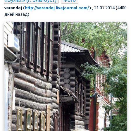
«Булат» (г. Златоуст)
Фото
varandej (
http://varandej.livejournal.com/
)
, 21.07.2014 (4400
дней назад)