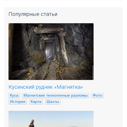
Популярные статьи
Кусинский рудник «Магнитка»
Куса
Магнитские техногенные разломы
Фото
История
Карта
Шахты