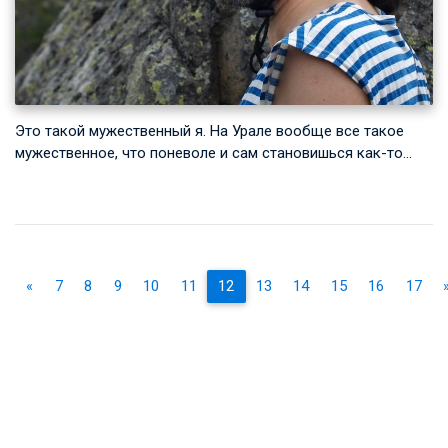
Это такой мужественный я. На Урале вообще все такое
мужественное, что поневоле и сам становишься как-то…
«
7
8
9
10
11
12
13
14
15
16
17