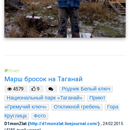
Отчет
Марш бросок на Таганай
Родник Белый ключ
4579
9
Национальный парк «Таганай»
Приют 
«Гремучий ключ»
Откликной гребень
Гора 
Круглица
Фото
D1monZlat (
http://d1monzlat.livejournal.com/
)
, 24.02.2015