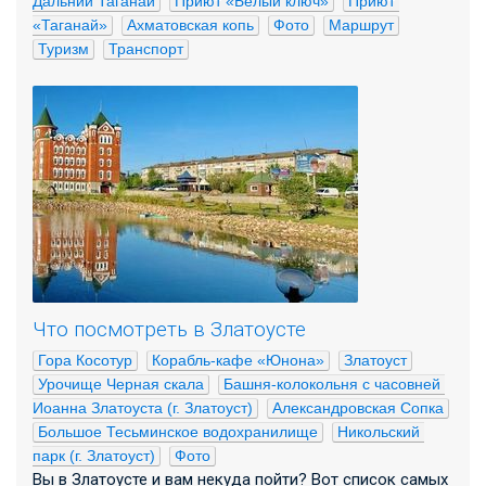
Дальний Таганай
Приют «Белый ключ»
Приют 
«Таганай»
Ахматовская копь
Фото
Маршрут
Туризм
Транспорт
Что посмотреть в Златоусте
Гора Косотур
Корабль-кафе «Юнона»
Златоуст
Урочище Черная скала
Башня-колокольня с часовней 
Иоанна Златоуста (г. Златоуст)
Александровская Сопка
Большое Тесьминское водохранилище
Никольский 
парк (г. Златоуст)
Фото
Вы в Златоусте и вам некуда пойти? Вот список самых