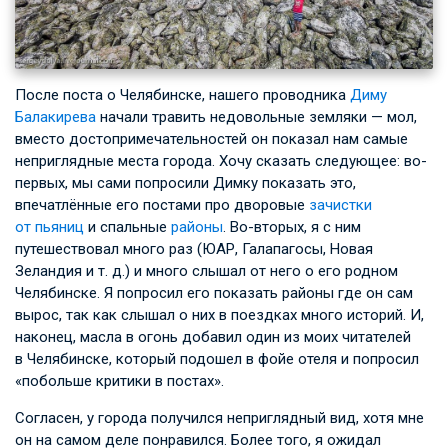
После поста о Челябинске, нашего проводника
Диму
Балакирева
начали травить недовольные земляки — мол,
вместо достопримечательностей он показал нам самые
неприглядные места города. Хочу сказать следующее: во-
первых, мы сами попросили Димку показать это,
впечатлённые его постами про дворовые
зачистки
от пьяниц
и спальные
районы
. Во-вторых, я с ним
путешествовал много раз (ЮАР, Галапагосы, Новая
Зеландия
и т. д.
) и много слышал от него о его родном
Челябинске. Я попросил его показать районы где он сам
вырос, так как слышал о них в поездках много историй. И,
наконец, масла в огонь добавил один из моих читателей
в Челябинске, который подошел в фойе отеля и попросил
«побольше критики в постах».
Согласен, у города получился неприглядный вид, хотя мне
он на самом деле понравился. Более того, я ожидал