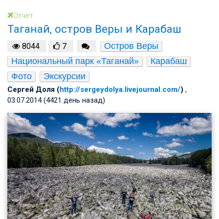
Отчет
Таганай, остров Веры и Карабаш
Остров Веры
8044
7
Национальный парк «Таганай»
Карабаш
Фото
Экскурсии
Сергей Доля (
http://sergeydolya.livejournal.com/
)
,
03.07.2014 (4421 день назад)