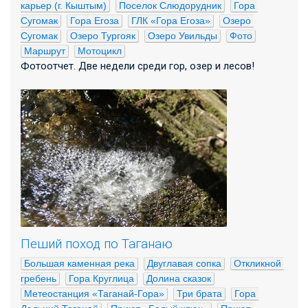
карьер (г. Кыштым)
Поселок Слюдорудник
Гора 
Сугомак
Гора Егоза
ГЛК «Гора Егоза»
Озеро 
Сугомак
Озеро Тургояк
Озеро Увильды
Фото
Маршрут
Мотоцикл
Фотоотчет. Две недели среди гор, озер и лесов!
Пеший поход по Таганаю
Большая каменная река
Двуглавая сопка
Откликной 
гребень
Гора Круглица
Долина сказок
Метеостанция «Таганай-Гора»
Три брата
Гора 