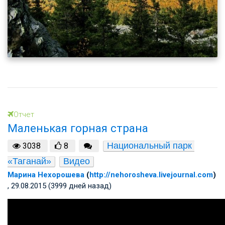
Отчет
Маленькая горная страна
Национальный парк 
3038
8
«Таганай»
Видео
Марина Нехорошева
(
http://nehorosheva.livejournal.com
)
, 29.08.2015 (3999 дней назад)