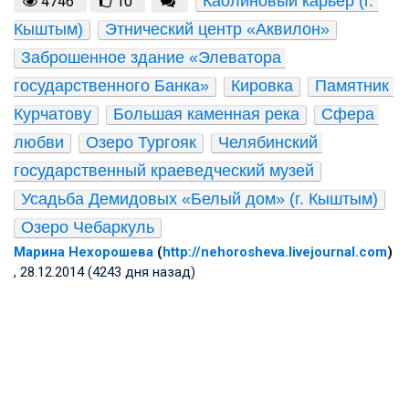
Каолиновый карьер (г. 
4746
10
Кыштым)
Этнический центр «Аквилон»
Заброшенное здание «Элеватора 
государственного Банка»
Кировка
Памятник 
Курчатову
Большая каменная река
Сфера 
любви
Озеро Тургояк
Челябинский 
государственный краеведческий музей
Усадьба Демидовых «Белый дом» (г. Кыштым)
Озеро Чебаркуль
Марина Нехорошева
(
http://nehorosheva.livejournal.com
)
, 28.12.2014 (4243 дня назад)