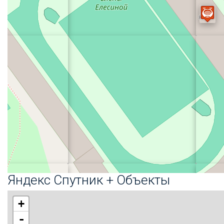
Яндекс Спутник + Объекты
+
-