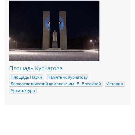
Площадь Курчатова
Площадь Науки
Памятник Курчатову
Легкоатлетический комплекс им. Е. Елесиной
История
Архитектура