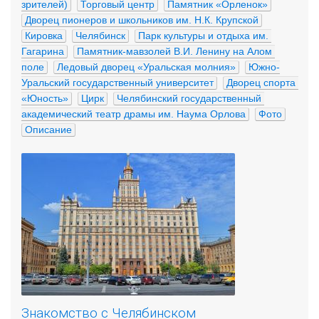
зрителей)
Торговый центр
Памятник «Орленок»
Дворец пионеров и школьников им. Н.К. Крупской
Кировка
Челябинск
Парк культуры и отдыха им. 
Гагарина
Памятник-мавзолей В.И. Ленину на Алом 
поле
Ледовый дворец «Уральская молния»
Южно-
Уральский государственный университет
Дворец спорта 
«Юность»
Цирк
Челябинский государственный 
академический театр драмы им. Наума Орлова
Фото
Описание
Знакомство с Челябинском