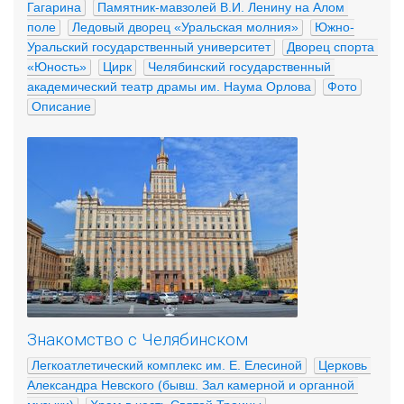
Гагарина
Памятник-мавзолей В.И. Ленину на Алом 
поле
Ледовый дворец «Уральская молния»
Южно-
Уральский государственный университет
Дворец спорта 
«Юность»
Цирк
Челябинский государственный 
академический театр драмы им. Наума Орлова
Фото
Описание
Знакомство с Челябинском
Легкоатлетический комплекс им. Е. Елесиной
Церковь 
Александра Невского (бывш. Зал камерной и органной 