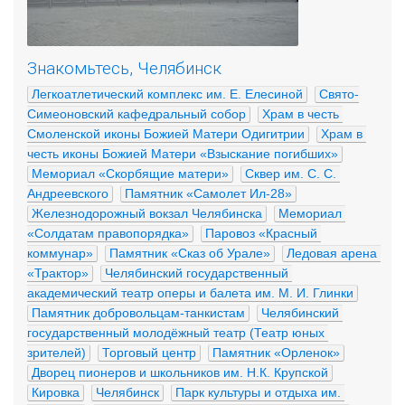
Знакомьтесь, Челябинск
Легкоатлетический комплекс им. Е. Елесиной
Свято-
Симеоновский кафедральный собор
Храм в честь 
Смоленской иконы Божией Матери Одигитрии
Храм в 
честь иконы Божией Матери «Взыскание погибших»
Мемориал «Скорбящие матери»
Сквер им. С. С. 
Андреевского
Памятник «Самолет Ил-28»
Железнодорожный вокзал Челябинска
Мемориал 
«Солдатам правопорядка»
Паровоз «Красный 
коммунар»
Памятник «Сказ об Урале»
Ледовая арена 
«Трактор»
Челябинский государственный 
академический театр оперы и балета им. М. И. Глинки
Памятник добровольцам-танкистам
Челябинский 
государственный молодёжный театр (Театр юных 
зрителей)
Торговый центр
Памятник «Орленок»
Дворец пионеров и школьников им. Н.К. Крупской
Кировка
Челябинск
Парк культуры и отдыха им. 