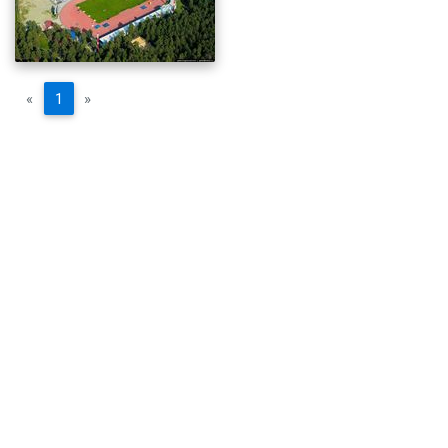
«
1
»