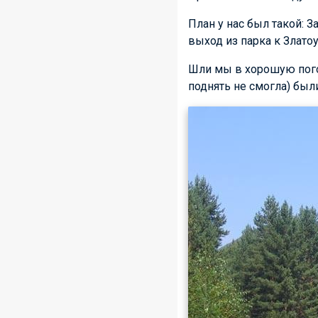
План у нас был такой: З
выход из парка к Златоу
Шли мы в хорошую погод
поднять не смогла) были