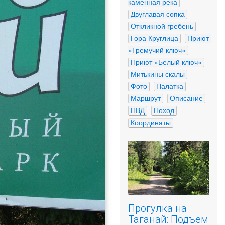
каменная река
Двуглавая сопка
Откликной гребень
Гора Круглица
Приют 
«Гремучий ключ»
Приют «Белый ключ»
Митькины скалы
Фото
Палатка
Маршрут
Описание
ПВД
Поход
Координаты
Прогулка на
Таганай: Подъем