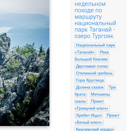
недельном
походе по
маршруту
национальный
парк Таганай -
озеро Тургояк
Национальный парк 
«Таганай»
Река 
Большой Киалим
Двуглавая сопка
Откликной гребень
Гора Круглица
Долина сказок
Три 
брата
Митькины 
скалы
Приют 
«Гремучий ключ»
Хребет Ицыл
Приют 
«Белый ключ»
Киалимский кордон