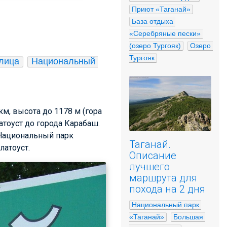
Приют «Таганай»
База отдыха 
«Серебряные пески» 
(озеро Тургояк)
Озеро 
Тургояк
глица
Национальный 
км, высота до 1178 м (гора
атоуст до города Карабаш.
 Национальный парк
Таганай.
латоуст.
Описание
лучшего
маршрута для
похода на 2 дня
Национальный парк 
«Таганай»
Большая 