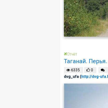
Отчет
Таганай. Перья.
6335
0
dvg_ufa (
http://dvg-ufa.