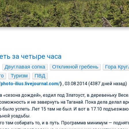
еть за четыре часа
Двуглавая сопка
Откликной гребень
Гора Кру
то
Туризм
ПВД
//photo-ilius.livejournal.com/
)
, 03.08.2014 (4387 дней назад)
ла «сезона дождей», ездил под Златоуст, в деревеньку Весе
озможность и не завернуть на Таганай. Пока дела делал вр
до было успеть. Лет 15 там не был. И вот в 17.10 подъезжаю
льной усадьбы.
го там собирать то, и в путь. Программа минимум — поднят