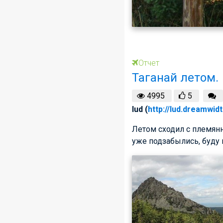
Отчет
Таганай летом.
4995
5
lud (
http://lud.dreamwidt
Летом сходил с племянн
уже подзабылись, буду 