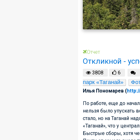
Отчет
Откликной - усп
3808
6
парк «Таганай»
Фо
Илья Пономарев (
http:
По работе, еще до нача
нельзя было упускать в
стало, но на Таганай на
«Таганай», что у центра
Быстрые сборы, хотя че