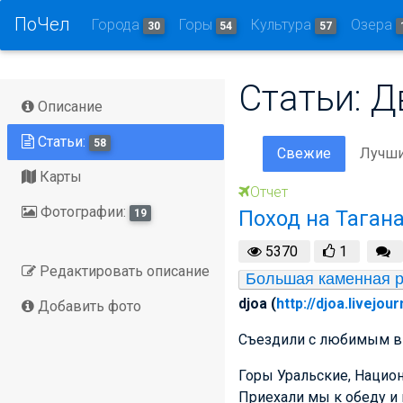
ПоЧел
Города
Горы
Культура
Озера
30
54
57
Статьи: Д
Описание
Статьи:
58
Свежие
Лучш
Карты
Отчет
Фотографии:
Поход на Таган
19
5370
1
Редактировать описание
Большая каменная р
djoa (
http://djoa.livejou
Добавить фото
Съездили с любимым в г
Горы Уральские, Национ
Приехали мы к обеду и 