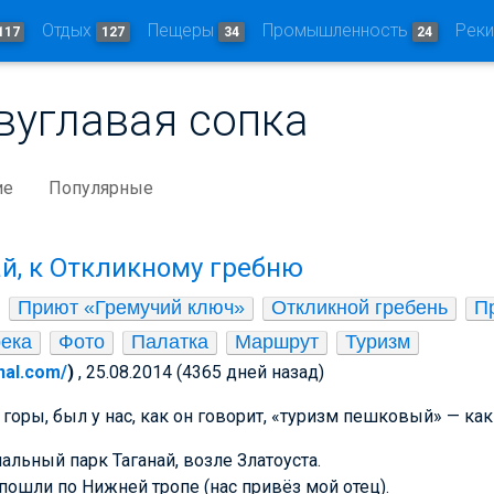
Отдых
Пещеры
Промышленность
Рек
117
127
34
24
вуглавая сопка
ие
Популярные
ай, к Откликному гребню
Приют «Гремучий ключ»
Откликной гребень
П
ека
Фото
Палатка
Маршрут
Туризм
rnal.com/
)
, 25.08.2014 (4365 дней назад)
оры, был у нас, как он говорит, «туризм пешковый» — как
альный парк Таганай, возле Златоуста.
пошли по Нижней тропе (нас привёз мой отец).