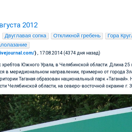
августа 2012
Двуглавая сопка
Откликной гребень
Гора Кру
алолазание
.livejournal.com/
)
, 17.08.2014 (4374 дня назад)
х хребтов Южного Урала, в Челябинской области. Длина 25 
тся в меридиональном направлении, примерно от города Зл
ерритории Таганая образован национальный парк «Таганай».
сти Челябинской области, на северо-восточной окраине г. З