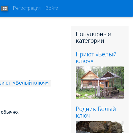
и
Регистрация
Войти
33
Популярные
категории
Приют «Белый
ключ»
риют «Белый ключ»
Родник Белый
 обычно.
ключ