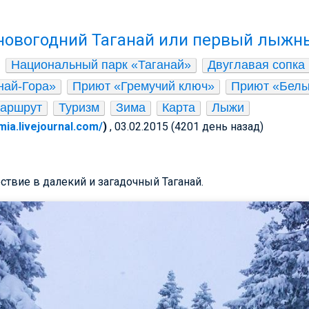
новогодний Таганай или первый лыжн
Национальный парк «Таганай»
Двуглавая сопка
най-Гора»
Приют «Гремучий ключ»
Приют «Белы
аршрут
Туризм
Зима
Карта
Лыжи
rimia.livejournal.com/
)
, 03.02.2015 (4201 день назад)
ествие в далекий и загадочный Таганай.