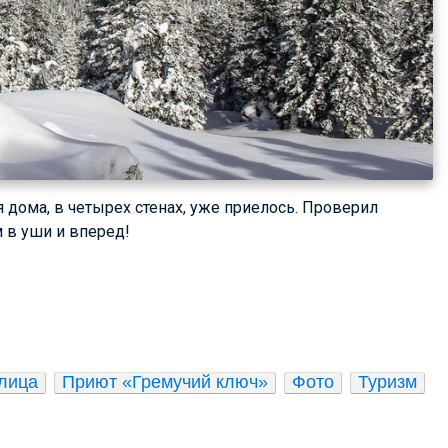
я дома, в четырех стенах, уже приелось. Проверил
 в уши и вперед!
глица
Приют «Гремучий ключ»
Фото
Туризм