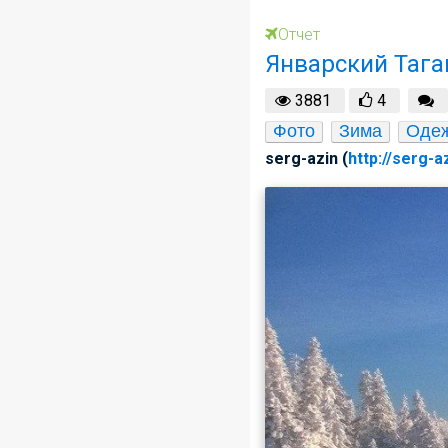
Отчет
Январский Тага
3881
4
Фото
Зима
Оде
serg-azin (
http://serg-a