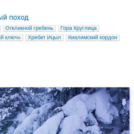
ый поход
Откликной гребень
Гора Круглица
й ключ»
Хребет Ицыл
Киалимский кордон