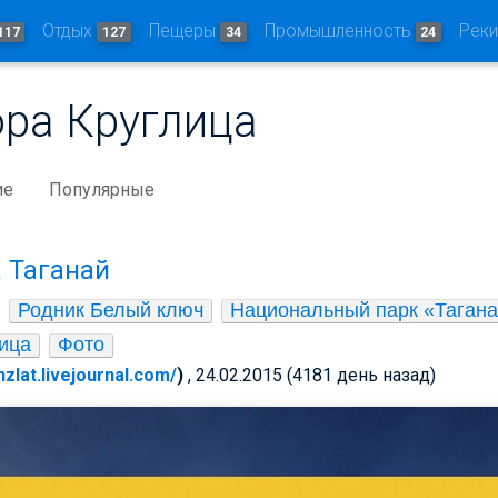
Отдых
Пещеры
Промышленность
Рек
117
127
34
24
ора Круглица
ие
Популярные
 Таганай
Родник Белый ключ
Национальный парк «Таган
лица
Фото
nzlat.livejournal.com/
)
, 24.02.2015 (4181 день назад)