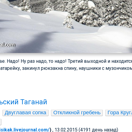
е. Надо! Ну раз надо, то надо! Третий выходной и находитс
атарейку, закинул рюкзакна спину, наушники с музончиком
ьский Таганай
Двуглавая сопка
Откликной гребень
Гора Кру
pisikak.livejournal.com/
)
, 13.02.2015 (4191 день назад)