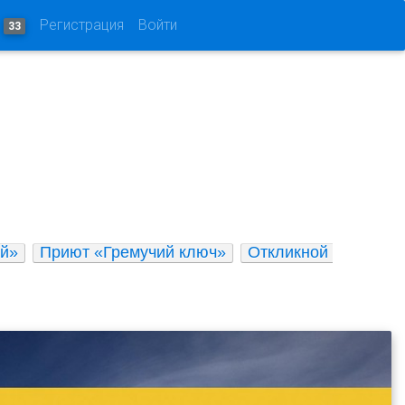
и
Регистрация
Войти
33
ай»
Приют «Гремучий ключ»
Откликной 