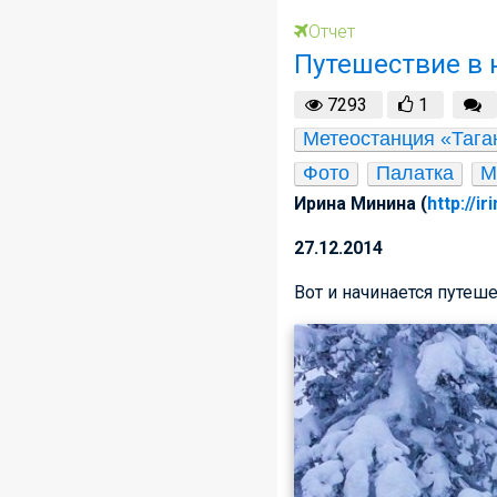
Отчет
Путешествие в 
7293
1
Метеостанция «Тага
Фото
Палатка
М
Ирина Минина (
http://i
27.12.2014
Вот и начинается путеш