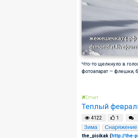
Что-то щелкнуло в голов
фотоапарат — флешки, б
Отчет
Теплый феврал
4122
1
Зима
Снаряжение
the_pisikak (
http://the-