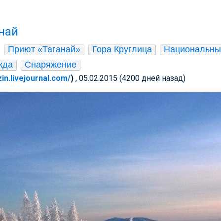
най
Приют «Таганай»
Гора Круглица
Национальный
жда
Снаряжение
zin.livejournal.com/
)
, 05.02.2015 (4200 дней назад)