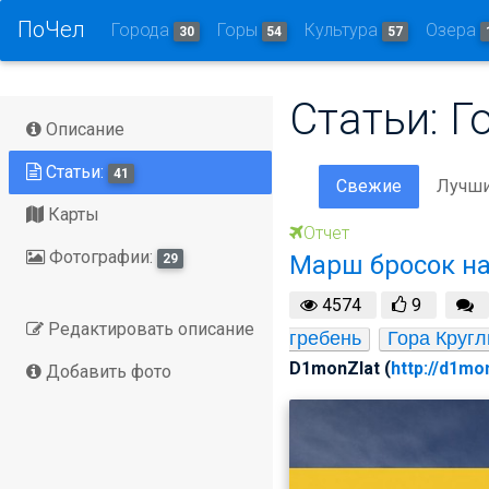
ПоЧел
Города
Горы
Культура
Озера
30
54
57
Статьи: Г
Описание
Статьи:
41
Свежие
Лучш
Карты
Отчет
Фотографии:
Марш бросок на
29
4574
9
Редактировать описание
гребень
Гора Круг
D1monZlat (
http://d1mo
Добавить фото